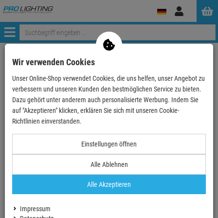
Anmelden
Menü
Wir verwenden Cookies
- 34 %
Unser Online-Shop verwendet Cookies, die uns helfen, unser Angebot zu
verbessern und unseren Kunden den bestmöglichen Service zu bieten.
Dazu gehört unter anderem auch personalisierte Werbung. Indem Sie
Avenger A0040B Stativ Baby Alu 40 schwarz
auf "Akzeptieren" klicken, erklären Sie sich mit unseren Cookie-
Artikel-Nummer:
A0040B
Richtlinien einverstanden.
Finanzierung ab
9,49 EUR
/ Monat
2
UVP:
385,
77
€
Einstellungen öffnen
253,
90
€
Alle Ablehnen
inkl. MwSt.
zzgl Versand - frei ab 90,-€ in DE
Alle Akzeptieren
Ab ZentralLager lieferbar
Lieferzeit: 5-6 Werktage
Impressum