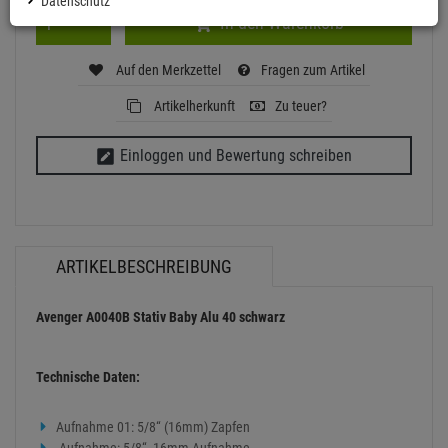
Datenschutz
In den Warenkorb
Auf den Merkzettel
Fragen zum Artikel
Artikelherkunft
Zu teuer?
Einloggen und Bewertung schreiben
ARTIKELBESCHREIBUNG
Avenger A0040B Stativ Baby Alu 40 schwarz
Technische Daten:
Aufnahme 01: 5/8“ (16mm) Zapfen