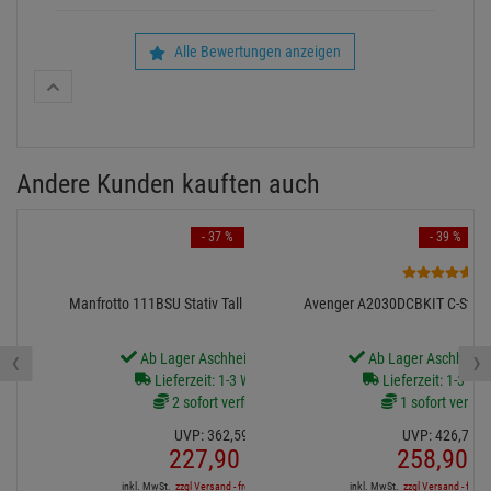
Alle Bewertungen anzeigen
Andere Kunden kauften auch
- 37 %
- 39 %
2
Manfrotto 111BSU Stativ Tall Cine Stand Schwarz
Avenger A2030DCBKIT C-Stand
‹
›
Ab Lager Aschheim lieferbar
Ab Lager Aschheim l
Lieferzeit: 1-3 Werktage
Lieferzeit: 1-3 We
2 sofort verfügbar
1 sofort verfüg
UVP:
362,
59
€
UVP:
426,
77
€
227,
90
€
258,
90
€
inkl. MwSt.
zzgl Versand - frei ab 90,-€ in DE
inkl. MwSt.
zzgl Versand - frei a