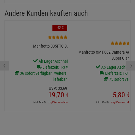
Andere Kunden kauften auch
- 42 %
6
2
Manfrotto 035FTC Super-Clamp
Manfrotto XMT,002 Camera Adapter
Super Clamp
Ab Lager Aschheim lieferbar
‹
›
Lieferzeit: 1-3 Werktage
Ab Lager Aschheim l
36 sofort verfügbar , weitere Artikel ab Zentrallager
Lieferzeit: 1-3 We
lieferbar
75 sofort verfü
UVP:
33,
69
€
19,
70
€
5,
80
€
inkl. MwSt.
zzgl Versand - frei ab 90,-€ in DE
inkl. MwSt.
zzgl Versand - frei a