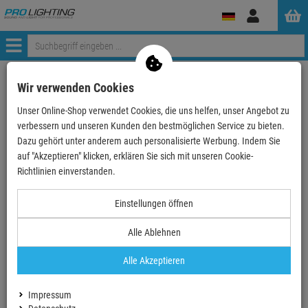
Anmelden
Menü
Weiter einkaufen
ProLighting
Foto
Studiofotografie
Wir verwenden Cookies
Hintergrund
Skylite Rapid
Unser Online-Shop verwendet Cookies, die uns helfen, unser Angebot zu
Lastolite LL LR822 Skylite Rahmen 200 x 200cm
verbessern und unseren Kunden den bestmöglichen Service zu bieten.
Dazu gehört unter anderem auch personalisierte Werbung. Indem Sie
- 15 %
auf "Akzeptieren" klicken, erklären Sie sich mit unseren Cookie-
TOPSELLER
Richtlinien einverstanden.
Einstellungen öffnen
Alle Ablehnen
Alle Akzeptieren
Impressum