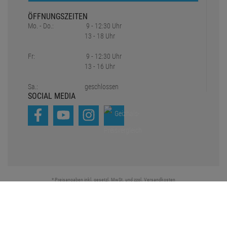
ÖFFNUNGSZEITEN
Mo. - Do.:
9 - 12:30 Uhr
13 - 18 Uhr
Fr:
9 - 12:30 Uhr
13 - 16 Uhr
Sa.:
geschlossen
SOCIAL MEDIA
* Preisangaben inkl. gesetzl. MwSt. und zzgl.
Versandkosten
1
2
Ursprünglicher Preis des Händlers,
Unverbindliche Preisempfehlung des Herstellers
Copyright © 2021-2026 Pro Lighting e.K.