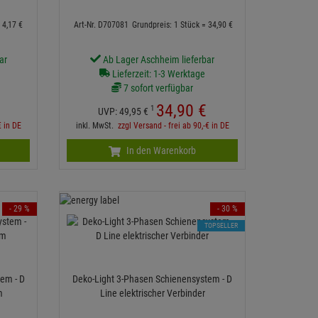
=
4,
17
€
Art-Nr. D707081
Grundpreis: 1 Stück =
34,
90
€
ar
Ab Lager Aschheim lieferbar
Lieferzeit: 1-3 Werktage
7 sofort verfügbar
34,
90
€
1
UVP:
49,
95
€
€ in DE
inkl. MwSt.
zzgl Versand - frei ab 90,-€ in DE
In den Warenkorb
- 29 %
- 30 %
TOPSELLER
em - D
Deko-Light 3-Phasen Schienensystem - D
m
Line elektrischer Verbinder