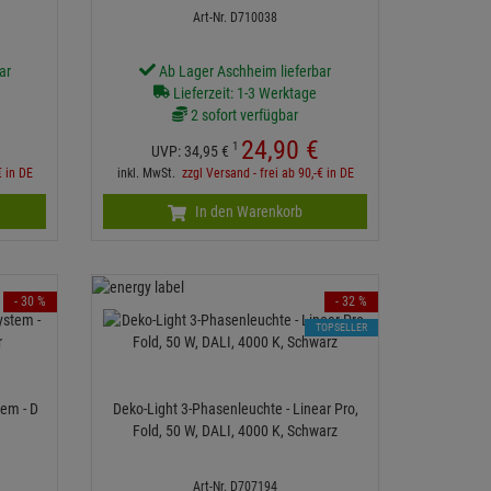
Art-Nr. D710038
ar
Ab Lager Aschheim lieferbar
Lieferzeit: 1-3 Werktage
2 sofort verfügbar
24,
90
€
1
UVP:
34,
95
€
€ in DE
inkl. MwSt.
zzgl Versand - frei ab 90,-€ in DE
In den Warenkorb
- 30 %
- 32 %
TOPSELLER
em - D
Deko-Light 3-Phasenleuchte - Linear Pro,
Fold, 50 W, DALI, 4000 K, Schwarz
Art-Nr. D707194