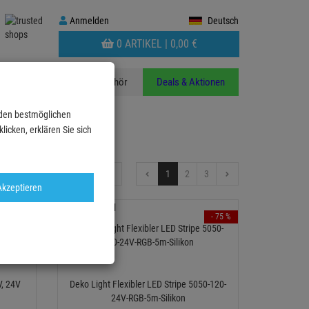
Anmelden
Anmelden
Deutsch
WARENKORB
0 ARTIKEL |
0,
00
€
AUFKLAPPEN
n
Stative
Zubehör
Deals & Aktionen
 den bestmöglichen
icken, erklären Sie sich
24
1
2
3
Artikel pro Seite:
Akzeptieren
- 31 %
- 75 %
TOPSELLER
V, 24V
Deko Light Flexibler LED Stripe 5050-120-
24V-RGB-5m-Silikon