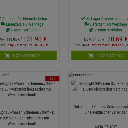
Ab Lager Aschheim lieferbar
Ab Lager Aschheim lieferb
Lieferzeit: 1-3 Werktage
Lieferzeit: 1-3 Werktage
2 sofort verfügbar
2 sofort verfügbar
131,
90
€
30,
69
€
1
1
VP:
189,
95
€
UVP:
74,
95
€
 MwSt.
zzgl Versand - frei ab 90,-€ in DE
inkl. MwSt.
zzgl Versand - frei ab 90,-
In den Warenkorb
In den Warenkorb
- 32 %
Deko-Light 3-Phasen Schienensyst
Light 3-Phasen Schienensystem - D
Line elektrischer Verbinder
e 90°-Verbinder links-rechts mit
Wechselmechanik
Art-Nr. D710017