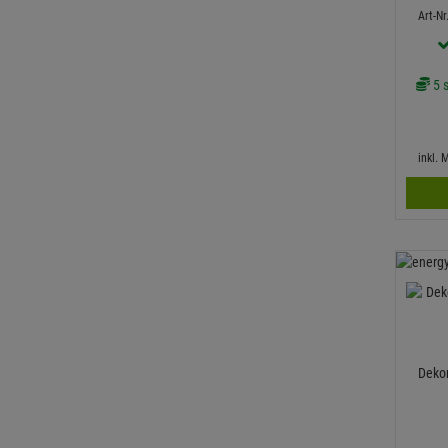
Art-N
5 s
inkl.
Dekor