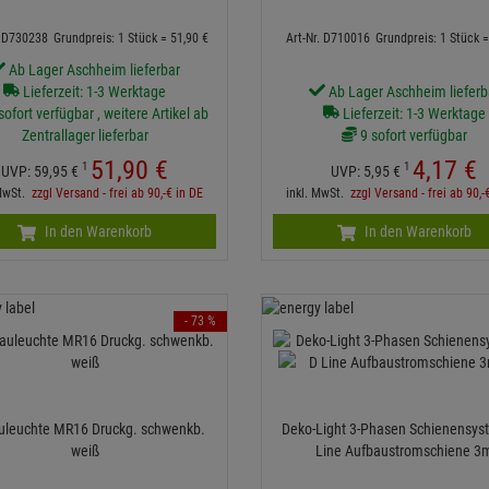
. D730238
Grundpreis: 1 Stück =
51,
90
€
Art-Nr. D710016
Grundpreis: 1 Stück 
Ab Lager Aschheim lieferbar
Lieferzeit: 1-3 Werktage
Ab Lager Aschheim lieferb
ofort verfügbar , weitere Artikel ab
Lieferzeit: 1-3 Werktage
Zentrallager lieferbar
9 sofort verfügbar
51,
90
€
4,
17
€
1
1
UVP:
59,
95
€
UVP:
5,
95
€
 MwSt.
zzgl Versand - frei ab 90,-€ in DE
inkl. MwSt.
zzgl Versand - frei ab 90,-
In den Warenkorb
In den Warenkorb
- 73 %
uleuchte MR16 Druckg. schwenkb.
Deko-Light 3-Phasen Schienensyst
weiß
Line Aufbaustromschiene 3