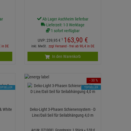
ar
Ab Lager Aschheim lieferbar
Lieferzeit: 1-3 Werktage
1 sofort verfügbar
163,
90
€
1
UVP:
239,
95
€
€ in DE
inkl. MwSt.
zzgl Versand - frei ab 90,-€ in DE
In den Warenkorb
- 30 %
TOPSELLER
TOPSELLER
 & White
Deko-Light 3-Phasen Schienensystem - D
Line/Dali Seil für Seilabhängung 4,0 m
Art-Nr. D710081
Grundpreis: 1 Stück =
5,
59
€