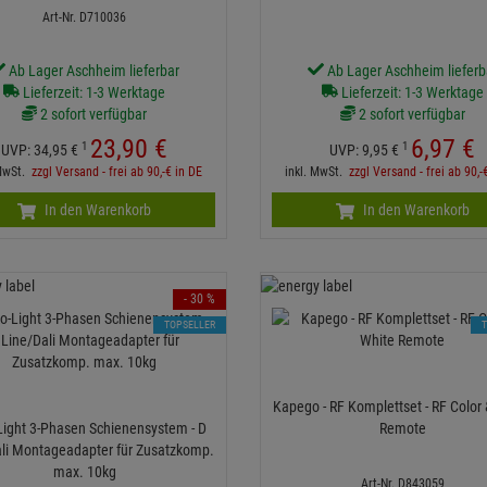
Art-Nr. D710036
Ab Lager Aschheim lieferbar
Ab Lager Aschheim lieferb
Lieferzeit: 1-3 Werktage
Lieferzeit: 1-3 Werktage
2 sofort verfügbar
2 sofort verfügbar
23,
90
€
6,
97
€
1
1
UVP:
34,
95
€
UVP:
9,
95
€
 MwSt.
zzgl Versand - frei ab 90,-€ in DE
inkl. MwSt.
zzgl Versand - frei ab 90,-
In den Warenkorb
In den Warenkorb
- 30 %
TOPSELLER
Kapego - RF Komplettset - RF Color
Light 3-Phasen Schienensystem - D
Remote
ali Montageadapter für Zusatzkomp.
max. 10kg
Art-Nr. D843059