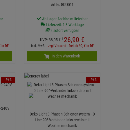
Art-Nr. D843511
ar
Ab Lager Aschheim lieferbar
Lieferzeit: 1-3 Werktage
2 sofort verfügbar
26,
90
€
1
UVP:
38,
95
€
€ in DE
inkl. MwSt.
zzgl Versand - frei ab 90,-€ in DE
In den Warenkorb
- 59 %
- 29 %
0-240V
Deko-Light 3-Phasen Schienensystem - D
Line 90°-Verbinder links-rechts mit
Wechselmechanik