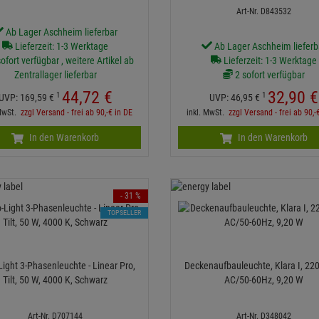
Art-Nr. D843532
Ab Lager Aschheim lieferbar
Lieferzeit: 1-3 Werktage
Ab Lager Aschheim lieferb
ofort verfügbar , weitere Artikel ab
Lieferzeit: 1-3 Werktage
Zentrallager lieferbar
2 sofort verfügbar
44,
72
€
32,
90
€
1
1
UVP:
169,
59
€
UVP:
46,
95
€
 MwSt.
zzgl Versand - frei ab 90,-€ in DE
inkl. MwSt.
zzgl Versand - frei ab 90,-
In den Warenkorb
In den Warenkorb
- 31 %
TOPSELLER
ight 3-Phasenleuchte - Linear Pro,
Deckenaufbauleuchte, Klara I, 22
Tilt, 50 W, 4000 K, Schwarz
AC/50-60Hz, 9,20 W
Art-Nr. D707144
Art-Nr. D348042