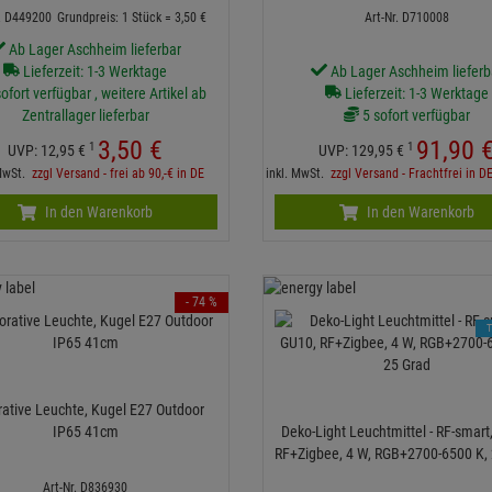
r. D449200
Grundpreis: 1 Stück =
3,
50
€
Art-Nr. D710008
Ab Lager Aschheim lieferbar
Lieferzeit: 1-3 Werktage
Ab Lager Aschheim lieferb
ofort verfügbar , weitere Artikel ab
Lieferzeit: 1-3 Werktage
Zentrallager lieferbar
5 sofort verfügbar
3,
50
€
91,
90
1
1
UVP:
12,
95
€
UVP:
129,
95
€
 MwSt.
zzgl Versand - frei ab 90,-€ in DE
inkl. MwSt.
zzgl Versand - Frachtfrei in D
In den Warenkorb
In den Warenkorb
- 74 %
ative Leuchte, Kugel E27 Outdoor
IP65 41cm
Deko-Light Leuchtmittel - RF-smart
RF+Zigbee, 4 W, RGB+2700-6500 K,
Art-Nr. D836930