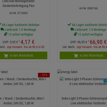
Line/Dali Montagehalter
Deckenbefestigung Flex
Art-Nr. D862166
Art-Nr. D710065
Ab Lager Aschheim lieferbar
Ab Lager Aschheim lieferb
Lieferzeit: 1-3 Werktage
Lieferzeit: 1-3 Werktage
15 sofort verfügbar
12 sofort verfügbar
4,
17
€
66,
90
€
1
1
UVP:
5,
95
€
UVP:
96,
95
€
 MwSt.
zzgl Versand - frei ab 90,-€ in DE
inkl. MwSt.
zzgl Versand - frei ab 90,-
In den Warenkorb
In den Warenkorb
- 13 %
- / Wand- / Deckenleuchte, Mini I
Deko-Light 3-Phasen Schienensyst
Amber, 24V DC, 1,80 W
Line elektrischer Verbinder