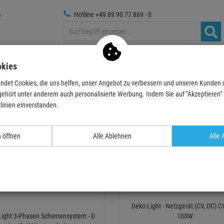
Hotline +49 89 90 77 869 - 0
Traversen
Foto
Medientechnik
Deko & Textilpflanze
okies
ndet Cookies, die uns helfen, unser Angebot zu verbessern und unseren Kunden
gehört unter anderem auch personalisierte Werbung. Indem Sie auf "Akzeptieren" kl
-Light
linien einverstanden.
Relevanz
n öffnen
Alle Ablehnen
Alle 
- 30 %
Deko-Light - Netzgerät (CV, DC) C
Light 3-Phasen Schienensystem - D
100W