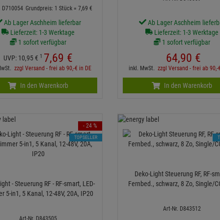
r. D710054
Grundpreis: 1 Stück =
7,
69
€
Ab Lager Aschheim lieferbar
Ab Lager Aschheim lieferb
Lieferzeit: 1-3 Werktage
Lieferzeit: 1-3 Werktage
1 sofort verfügbar
1 sofort verfügbar
7,
69
€
64,
90
€
1
UVP:
10,
95
€
 MwSt.
zzgl Versand - frei ab 90,-€ in DE
inkl. MwSt.
zzgl Versand - frei ab 90,-
In den Warenkorb
In den Warenkorb
- 24 %
TOPSELLER
Deko-Light Steuerung RF, RF-sm
ight - Steuerung RF - RF-smart, LED-
Fernbed., schwarz, 8 Zo, Single/
 5-in1, 5 Kanal, 12-48V, 20A, IP20
Art-Nr. D843512
Art-Nr. D843505