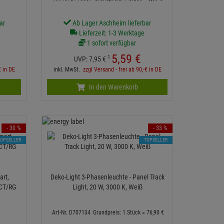
ar
Ab Lager Aschheim lieferbar
Lieferzeit: 1-3 Werktage
1 sofort verfügbar
5,
59
€
1
UVP:
7,
95
€
€ in DE
inkl. MwSt.
zzgl Versand - frei ab 90,-€ in DE
In den Warenkorb
- 30 %
- 33 %
TOPSELLER
TOPSELLER
art,
Deko-Light 3-Phasenleuchte - Panel Track
CCT/RG
Light, 20 W, 3000 K, Weiß
Art-Nr. D707134
Grundpreis: 1 Stück =
76,
90
€