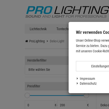
Lichttechnik
Tontechnik
DJ Equipment
Wir verwenden Co
Unser Online-Shop verwe
ProLighting
Deko-Light
Service zu bieten. Dazu 
Deko
mit unseren Cookie-Richt
Herstellerfilter
Einstellunge
Impressum
Datenschutz
Preisfilter
€
-
€
Deko-