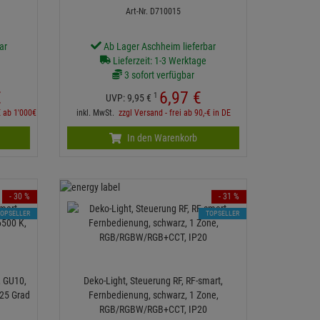
Art-Nr. D710015
ar
Ab Lager Aschheim lieferbar
Lieferzeit: 1-3 Werktage
3 sofort verfügbar
€
6,
97
€
1
UVP:
9,
95
€
E ab 1'000€
inkl. MwSt.
zzgl Versand - frei ab 90,-€ in DE
In den Warenkorb
- 30 %
- 31 %
TOPSELLER
TOPSELLER
, GU10,
Deko-Light, Steuerung RF, RF-smart,
 25 Grad
Fernbedienung, schwarz, 1 Zone,
RGB/RGBW/RGB+CCT, IP20