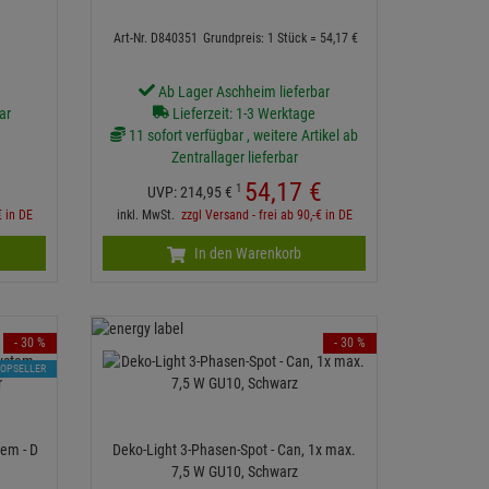
Art-Nr. D840351
Grundpreis: 1 Stück =
54,
17
€
Ab Lager Aschheim lieferbar
ar
Lieferzeit: 1-3 Werktage
11 sofort verfügbar , weitere Artikel ab
Zentrallager lieferbar
54,
17
€
1
UVP:
214,
95
€
€ in DE
inkl. MwSt.
zzgl Versand - frei ab 90,-€ in DE
In den Warenkorb
- 30 %
- 30 %
TOPSELLER
em - D
Deko-Light 3-Phasen-Spot - Can, 1x max.
7,5 W GU10, Schwarz