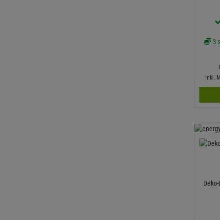
3 s
inkl.
Deko-L