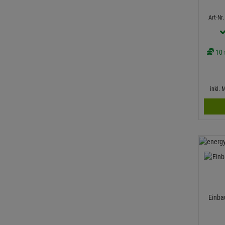
Art-Nr
10 s
inkl.
Einba