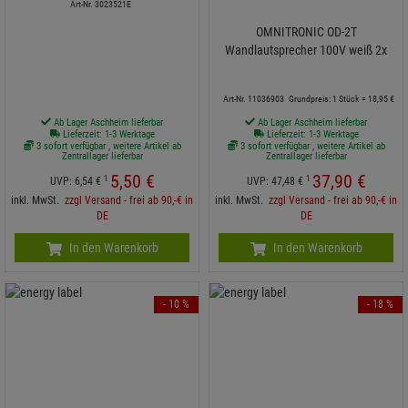
Art-Nr. 3023521E
OMNITRONIC OD-2T
Wandlautsprecher 100V weiß 2x
Grundpreis: 1 Stück =
18,
95
€
Art-Nr. 11036903
Ab Lager Aschheim lieferbar
Ab Lager Aschheim lieferbar
Lieferzeit: 1-3 Werktage
Lieferzeit: 1-3 Werktage
3 sofort verfügbar , weitere Artikel ab
3 sofort verfügbar , weitere Artikel ab
Zentrallager lieferbar
Zentrallager lieferbar
5,
50
€
37,
90
€
1
1
UVP:
6,
54
€
UVP:
47,
48
€
inkl. MwSt.
zzgl Versand - frei ab 90,-€ in
inkl. MwSt.
zzgl Versand - frei ab 90,-€ in
DE
DE
In den Warenkorb
In den Warenkorb
- 10 %
- 18 %