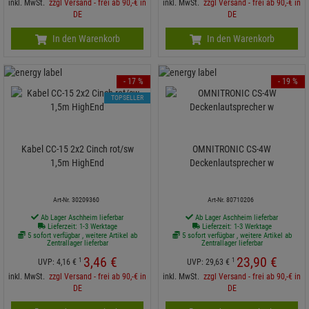
inkl. MwSt.
zzgl Versand - frei ab 90,-€ in
inkl. MwSt.
zzgl Versand - frei ab 90,-€ in
DE
DE
In den Warenkorb
In den Warenkorb
- 17 %
- 19 %
TOPSELLER
Kabel CC-15 2x2 Cinch rot/sw
OMNITRONIC CS-4W
1,5m HighEnd
Deckenlautsprecher w
Art-Nr. 30209360
Art-Nr. 80710206
Ab Lager Aschheim lieferbar
Ab Lager Aschheim lieferbar
Lieferzeit: 1-3 Werktage
Lieferzeit: 1-3 Werktage
5 sofort verfügbar , weitere Artikel ab
5 sofort verfügbar , weitere Artikel ab
Zentrallager lieferbar
Zentrallager lieferbar
3,
46
€
23,
90
€
1
1
UVP:
4,
16
€
UVP:
29,
63
€
inkl. MwSt.
zzgl Versand - frei ab 90,-€ in
inkl. MwSt.
zzgl Versand - frei ab 90,-€ in
DE
DE