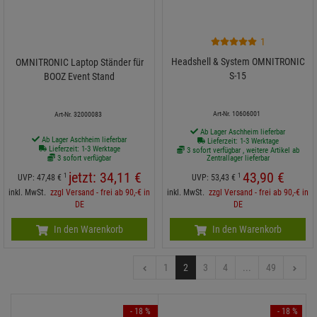
1
Headshell & System OMNITRONIC
OMNITRONIC Laptop Ständer für
S-15
BOOZ Event Stand
Art-Nr. 10606001
Art-Nr. 32000083
Ab Lager Aschheim lieferbar
Ab Lager Aschheim lieferbar
Lieferzeit: 1-3 Werktage
Lieferzeit: 1-3 Werktage
3 sofort verfügbar , weitere Artikel ab
3 sofort verfügbar
Zentrallager lieferbar
jetzt:
34,
11
€
43,
90
€
1
1
UVP:
47,
48
€
UVP:
53,
43
€
inkl. MwSt.
zzgl Versand - frei ab 90,-€ in
inkl. MwSt.
zzgl Versand - frei ab 90,-€ in
DE
DE
In den Warenkorb
In den Warenkorb
1
2
3
4
...
49
- 18 %
- 18 %