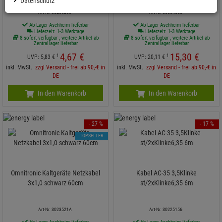
Datenschutz
Art-Nr. 30235200
Art-Nr. 60004558
Ab Lager Aschheim lieferbar
Ab Lager Aschheim lieferbar
Lieferzeit: 1-3 Werktage
Lieferzeit: 1-3 Werktage
8 sofort verfügbar , weitere Artikel ab
8 sofort verfügbar , weitere Artikel ab
Zentrallager lieferbar
Zentrallager lieferbar
4,
67
€
15,
30
€
1
1
UVP:
5,
83
€
UVP:
20,
11
€
inkl. MwSt.
zzgl Versand - frei ab 90,-€ in
inkl. MwSt.
zzgl Versand - frei ab 90,-€ in
DE
DE
In den Warenkorb
In den Warenkorb
- 27 %
- 17 %
TOPSELLER
Omnitronic Kaltgeräte Netzkabel
Kabel AC-35 3,5Klinke
3x1,0 schwarz 60cm
st/2xKlinke6,35 6m
Art-Nr. 3023521A
Art-Nr. 30225156