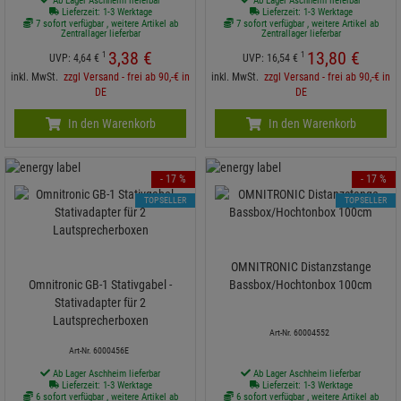
Ab Lager Aschheim lieferbar
Ab Lager Aschheim lieferbar
Lieferzeit: 1-3 Werktage
Lieferzeit: 1-3 Werktage
7 sofort verfügbar , weitere Artikel ab
7 sofort verfügbar , weitere Artikel ab
Zentrallager lieferbar
Zentrallager lieferbar
3,
38
€
13,
80
€
1
1
UVP:
4,
64
€
UVP:
16,
54
€
inkl. MwSt.
zzgl Versand - frei ab 90,-€ in
inkl. MwSt.
zzgl Versand - frei ab 90,-€ in
DE
DE
In den Warenkorb
In den Warenkorb
- 17 %
- 17 %
TOPSELLER
TOPSELLER
OMNITRONIC Distanzstange
Omnitronic GB-1 Stativgabel -
Bassbox/Hochtonbox 100cm
Stativadapter für 2
Lautsprecherboxen
Art-Nr. 60004552
Art-Nr. 6000456E
Ab Lager Aschheim lieferbar
Ab Lager Aschheim lieferbar
Lieferzeit: 1-3 Werktage
Lieferzeit: 1-3 Werktage
6 sofort verfügbar , weitere Artikel ab
6 sofort verfügbar , weitere Artikel ab