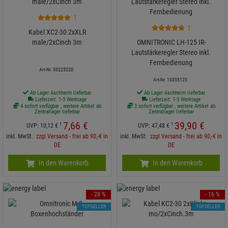
1
1
Kabel XC2-30 2xXLR
male/2xCinch 3m
OMNITRONIC LH-125 IR-
Lautstärkeregler Stereo inkl.
Fernbedienung
Art-Nr. 3022522D
Art-Nr. 10355125
Ab Lager Aschheim lieferbar
Ab Lager Aschheim lieferbar
Lieferzeit: 1-3 Werktage
Lieferzeit: 1-3 Werktage
4 sofort verfügbar , weitere Artikel ab
3 sofort verfügbar , weitere Artikel ab
Zentrallager lieferbar
Zentrallager lieferbar
7,
66
€
39,
90
€
1
1
UVP:
10,
12
€
UVP:
47,
48
€
inkl. MwSt.
zzgl Versand - frei ab 90,-€ in
inkl. MwSt.
zzgl Versand - frei ab 90,-€ in
DE
DE
In den Warenkorb
In den Warenkorb
- 28 %
- 16 %
TOPSELLER
TOPSELLER