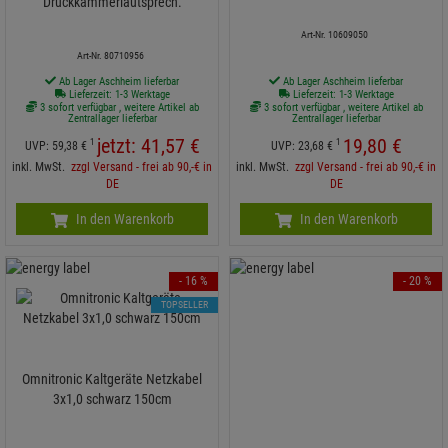
Druckkammerlautsprech.
Art-Nr. 10609050
Art-Nr. 80710956
Ab Lager Aschheim lieferbar
Ab Lager Aschheim lieferbar
Lieferzeit: 1-3 Werktage
Lieferzeit: 1-3 Werktage
3 sofort verfügbar , weitere Artikel ab
3 sofort verfügbar , weitere Artikel ab
Zentrallager lieferbar
Zentrallager lieferbar
jetzt:
41,
57
€
19,
80
€
1
1
UVP:
59,
38
€
UVP:
23,
68
€
inkl. MwSt.
zzgl Versand - frei ab 90,-€ in
inkl. MwSt.
zzgl Versand - frei ab 90,-€ in
DE
DE
In den Warenkorb
In den Warenkorb
- 16 %
- 20 %
TOPSELLER
Omnitronic Kaltgeräte Netzkabel
3x1,0 schwarz 150cm