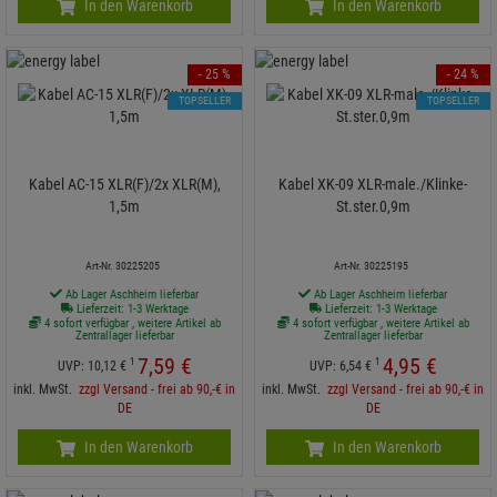
In den Warenkorb
In den Warenkorb
- 25 %
- 24 %
TOPSELLER
TOPSELLER
Kabel AC-15 XLR(F)/2x XLR(M),
Kabel XK-09 XLR-male./Klinke-
1,5m
St.ster.0,9m
Art-Nr. 30225205
Art-Nr. 30225195
Ab Lager Aschheim lieferbar
Ab Lager Aschheim lieferbar
Lieferzeit: 1-3 Werktage
Lieferzeit: 1-3 Werktage
4 sofort verfügbar , weitere Artikel ab
4 sofort verfügbar , weitere Artikel ab
Zentrallager lieferbar
Zentrallager lieferbar
7,
59
€
4,
95
€
1
1
UVP:
10,
12
€
UVP:
6,
54
€
inkl. MwSt.
zzgl Versand - frei ab 90,-€ in
inkl. MwSt.
zzgl Versand - frei ab 90,-€ in
DE
DE
In den Warenkorb
In den Warenkorb