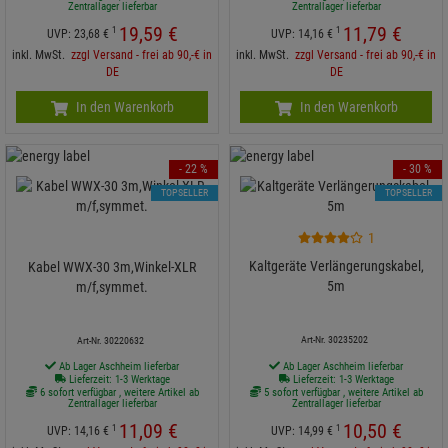
Zentrallager lieferbar
Zentrallager lieferbar
19,
59
€
11,
79
€
1
1
UVP:
23,
68
€
UVP:
14,
16
€
inkl. MwSt.
zzgl Versand - frei ab 90,-€ in
inkl. MwSt.
zzgl Versand - frei ab 90,-€ in
DE
DE
In den Warenkorb
In den Warenkorb
- 22 %
- 30 %
TOPSELLER
TOPSELLER
1
Kaltgeräte Verlängerungskabel,
Kabel WWX-30 3m,Winkel-XLR
5m
m/f,symmet.
Art-Nr. 30235202
Art-Nr. 30220632
Ab Lager Aschheim lieferbar
Ab Lager Aschheim lieferbar
Lieferzeit: 1-3 Werktage
Lieferzeit: 1-3 Werktage
6 sofort verfügbar , weitere Artikel ab
5 sofort verfügbar , weitere Artikel ab
Zentrallager lieferbar
Zentrallager lieferbar
11,
09
€
10,
50
€
1
1
UVP:
14,
16
€
UVP:
14,
99
€