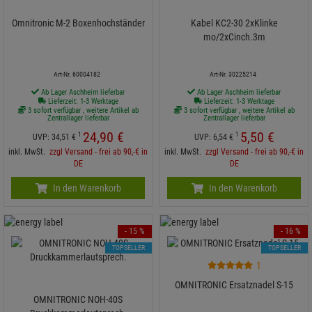
Omnitronic M-2 Boxenhochständer
Kabel KC2-30 2xKlinke
mo/2xCinch.3m
Art-Nr. 60004182
Art-Nr. 30225214
Ab Lager Aschheim lieferbar
Ab Lager Aschheim lieferbar
Lieferzeit: 1-3 Werktage
Lieferzeit: 1-3 Werktage
3 sofort verfügbar , weitere Artikel ab
3 sofort verfügbar , weitere Artikel ab
Zentrallager lieferbar
Zentrallager lieferbar
24,
90
€
5,
50
€
1
1
UVP:
34,
51
€
UVP:
6,
54
€
inkl. MwSt.
zzgl Versand - frei ab 90,-€ in
inkl. MwSt.
zzgl Versand - frei ab 90,-€ in
DE
DE
In den Warenkorb
In den Warenkorb
- 15 %
- 16 %
TOPSELLER
TOPSELLER
1
OMNITRONIC Ersatznadel S-15
OMNITRONIC NOH-40S