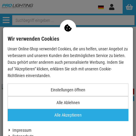
Anmelden
Menü
ProLighting
Omnitronic
Wir verwenden Cookies
Unser Online-Shop verwendet Cookies, die uns helfen, unser Angebot zu
verbessern und unseren Kunden den bestmöglichen Service zu bieten.
Omnitronic
Dazu gehört unter anderem auch personalisierte Werbung. Indem Sie
auf "Akzeptieren" klicken, erklären Sie sich mit unseren Cookie-
Richtlinien einverstanden.
Einstellungen öffnen
- 20 %
- 24 %
TOPSELLER
TOPSELLER
Alle Ablehnen
Alle Akzeptieren
Kaltgeräte Verlängerungskabel,
OMNITRONIC Distanzstange
1m
Bassbox/Hochtonbox, M20
Impressum