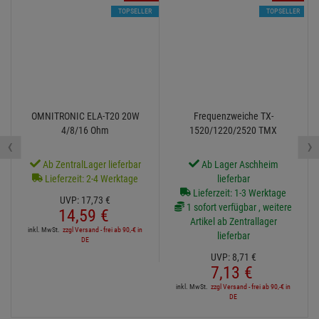
TOPSELLER
TOPSELLER
OMNITRONIC ELA-T20 20W
Frequenzweiche TX-
4/8/16 Ohm
1520/1220/2520 TMX
‹
›
Ab ZentralLager lieferbar
Ab Lager Aschheim
Lieferzeit: 2-4 Werktage
lieferbar
Lieferzeit: 1-3 Werktage
UVP:
17,
73
€
1 sofort verfügbar , weitere
14,
59
€
Artikel ab Zentrallager
inkl. MwSt.
zzgl Versand - frei ab 90,-€ in
lieferbar
DE
UVP:
8,
71
€
7,
13
€
inkl. MwSt.
zzgl Versand - frei ab 90,-€ in
DE