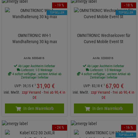
- 19 %
- 18 %
TOPSELLER
TOPSELLER
OMNITRONIC WH-1
OMNITRONIC Wechselcover für
Wandhalterung 30 kg max
Curved Mobile Event St
Art-Nr. 60004616
Art-Nr. 32000016
Ab Lager Aschheim lieferbar
Ab Lager Aschheim lieferbar
Lieferzeit: 1-3 Werktage
Lieferzeit: 1-3 Werktage
4 sofort verfügbar , weitere Artikel ab
4 sofort verfügbar , weitere Artikel ab
Zentrallager lieferbar
Zentrallager lieferbar
31,
90
€
67,
90
€
1
1
UVP:
39,
15
€
UVP:
83,
18
€
inkl. MwSt.
zzgl Versand - frei ab 90,-€ in
inkl. MwSt.
zzgl Versand - frei ab 90,-€ in
DE
DE
In den Warenkorb
In den Warenkorb
- 24 %
- 16 %
TOPSELLER