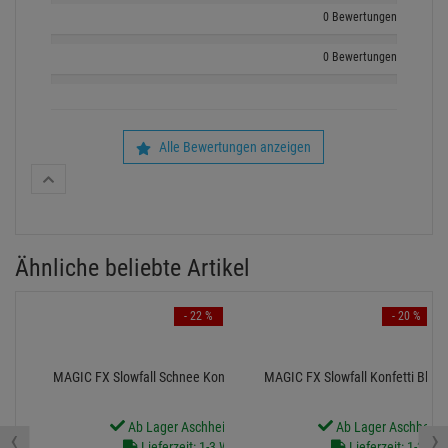
0 Bewertungen
0 Bewertungen
Alle Bewertungen anzeigen
Ähnliche beliebte Artikel
- 22 %
- 20 %
MAGIC FX Slowfall Schnee Konfetti 10x10mm - Weiß
MAGIC FX Slowfall Konfetti Blu
Ab Lager Aschheim lieferbar
Ab Lager Aschheim l
‹
›
Lieferzeit: 1-3 Werktage
Lieferzeit: 1-3 We