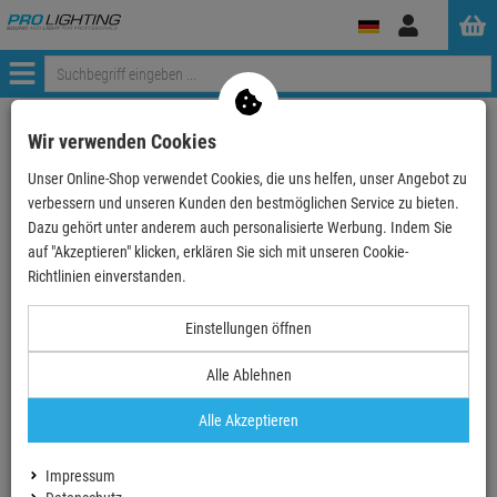
Anmelden
Menü
Weiter einkaufen
ProLighting
Lichttechnik
Wir verwenden Cookies
Bühneneffekte & Spezialeffekte
Konfetti Effekte
Konfetti
Unser Online-Shop verwendet Cookies, die uns helfen, unser Angebot zu
MAGIC FX Slowfall Konfetti Blumen Ø 55mm - Multic…
verbessern und unseren Kunden den bestmöglichen Service zu bieten.
Dazu gehört unter anderem auch personalisierte Werbung. Indem Sie
- 28 %
auf "Akzeptieren" klicken, erklären Sie sich mit unseren Cookie-
TOPSELLER
Richtlinien einverstanden.
MAGIC FX Slowfall Konfetti Blumen Ø 55mm -
Einstellungen öffnen
Multicolour
Alle Ablehnen
Artikel-Nummer:
MFXCON06MC
Finanzierung ab
0,95 EUR
/ Monat
Alle Akzeptieren
2
UVP:
23,
74
€
17,
10
€
Impressum