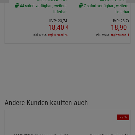
44 sofort verfügbar , weitere Artikel ab Zentrallager
7 sofort verfügbar , weitere Art
lieferbar
lieferbar
UVP:
23,
74
€
UVP:
23,
74
€
18,
40
€
18,
90
€
inkl. MwSt.
zzgl Versand - frei ab 90,-€ in DE
inkl. MwSt.
zzgl Versand - frei a
Andere Kunden kauften auch
- 7 %