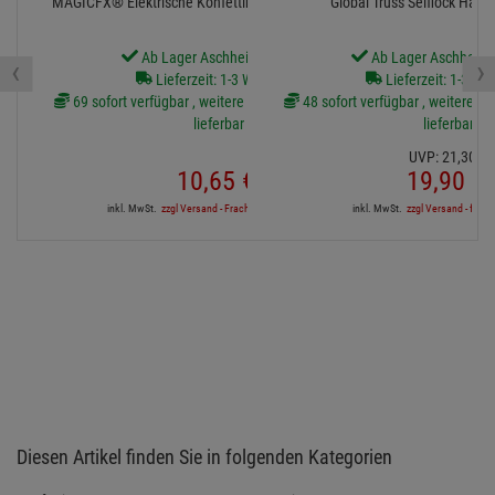
MAGICFX® Elektrische Konfettikanone PRO, 80cm, Rot
Global Truss Selflock Hake
Ab Lager Aschheim lieferbar
Ab Lager Aschheim l
‹
›
Lieferzeit: 1-3 Werktage
Lieferzeit: 1-3 We
69 sofort verfügbar , weitere Artikel ab Zentrallager
48 sofort verfügbar , weitere Art
lieferbar
lieferbar
UVP:
21,
30
€
10,
65
€
19,
90
€
inkl. MwSt.
zzgl Versand - Frachtfrei in DE ab 500€
inkl. MwSt.
zzgl Versand - frei a
Diesen Artikel finden Sie in folgenden Kategorien