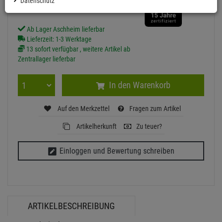
Datenschutz
inkl. MwSt.
zzgl Versand - frei ab 90,-€ in DE
Ab Lager Aschheim lieferbar
Lieferzeit: 1-3 Werktage
13 sofort verfügbar , weitere Artikel ab
Zentrallager lieferbar
In den Warenkorb
Auf den Merkzettel
Fragen zum Artikel
Artikelherkunft
Zu teuer?
Einloggen und Bewertung schreiben
ARTIKELBESCHREIBUNG