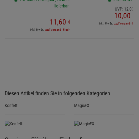
lieferbar
UVP:
12,
00
€
10,
00
€
11,
60
€
inkl. MwSt.
zzgl Versand - frei a
inkl. MwSt.
zzgl Versand - Frachtfrei in DE ab 500€
Diesen Artikel finden Sie in folgenden Kategorien
Konfetti
MagicFX