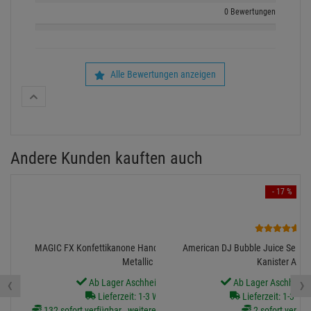
0 Bewertungen
Alle Bewertungen anzeigen
Andere Kunden kauften auch
- 17 %
1
MAGIC FX Konfettikanone Handheld PRO, 80cm, Gold
American DJ Bubble Juice Seifen
Metallic
Kanister ADJ
‹
›
Ab Lager Aschheim lieferbar
Ab Lager Aschheim l
Lieferzeit: 1-3 Werktage
Lieferzeit: 1-3 We
132 sofort verfügbar , weitere Artikel ab Zentrallager
2 sofort verfüg