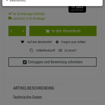
Datenschutz
inkl. MwSt.
zzgl Versand - frei ab 90,-€ in DE
Ab ZentralLager lieferbar
Lieferzeit: 5-10 Werktage
In den Warenkorb
Auf den Merkzettel
Fragen zum Artikel
Artikelherkunft
Zu teuer?
Einloggen und Bewertung schreiben
ARTIKELBESCHREIBUNG
Technische Daten