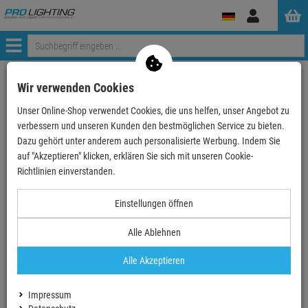
Anmelden
Menü
Weiter einkaufen
ProLighting
Lichttechnik
Wir verwenden Cookies
Bühneneffekte & Spezialeffekte
Konfetti Effekte
Konfetti
Unser Online-Shop verwendet Cookies, die uns helfen, unser Angebot zu
MAGIC FX Slowfall Konfetti Rund Ø 55mm - Gelb
verbessern und unseren Kunden den bestmöglichen Service zu bieten.
Dazu gehört unter anderem auch personalisierte Werbung. Indem Sie
- 16 %
auf "Akzeptieren" klicken, erklären Sie sich mit unseren Cookie-
Richtlinien einverstanden.
MAGIC FX Slowfall Konfetti Rund Ø 55mm -
Einstellungen öffnen
Gelb
Alle Ablehnen
Artikel-Nummer:
MFXCON02YL
Finanzierung ab
1,10 EUR
/ Monat
Alle Akzeptieren
2
UVP:
23,
74
€
19,
90
€
Impressum