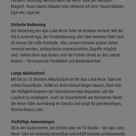
Flackern. Befestigt werden kann die Neon Tube per Neodym-
Magnet, Truss Clamp Adapter oder stehend mit dem Tripod-Ständer.
Egal wie, egal wo.
Einfache Bedienung
Die Steuerung der Ape Labs Neon Tube ist denkbar einfach: Mit der
iOS & Android App, der Fernbedienung oder über wireless DMX hast
du immer die volle Kontrolle. Alle Lampen können zudem sicher
vernetzt werden, sodass keine unerwünschten Zugriffe möglich
sind. Selbst ohne App lassen sich die Farben direkt an der Lampe
ändern – für maximale Flexibilität und Bedienkomfort.
Lange Akkulaufzeit
Mit bis zu 15 Stunden Akkulaufzeit ist die Ape Labs Neon Tube ein
echter Dauerläufer. Sollte es doch einmal länger dauern, lässt sich
die Helligkeit bequem per Smartphone-App anpassen, um die
Laufzeit zu verlängern. Auch im Dauerbetrieb am Netzstrom bleibt
die Neon Tube zuverlässig im Einsatz und sorgt für gleichmäßiges,
flimmerfreies Licht.
Vielfältige Anwendungen
Ob in der Gastronomie, bei Events oder im TV-Studio – die Ape Labs
Neon Tube ist vielseitig einsetzbar und erfüllt höchste professionelle