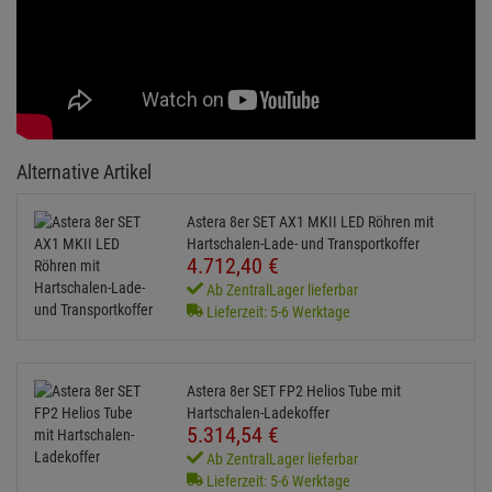
Alternative Artikel
Astera 8er SET AX1 MKII LED Röhren mit
Hartschalen-Lade- und Transportkoffer
4.712,
40
€
Ab ZentralLager lieferbar
Lieferzeit: 5-6 Werktage
Astera 8er SET FP2 Helios Tube mit
Hartschalen-Ladekoffer
5.314,
54
€
Ab ZentralLager lieferbar
Lieferzeit: 5-6 Werktage