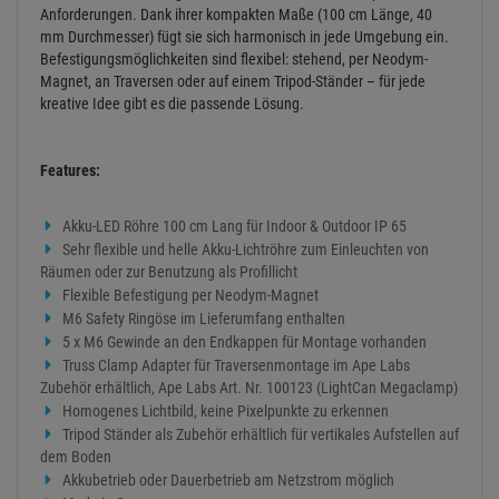
Anforderungen. Dank ihrer kompakten Maße (100 cm Länge, 40
mm Durchmesser) fügt sie sich harmonisch in jede Umgebung ein.
Befestigungsmöglichkeiten sind flexibel: stehend, per Neodym-
Magnet, an Traversen oder auf einem Tripod-Ständer – für jede
kreative Idee gibt es die passende Lösung.
Features:
Akku-LED Röhre 100 cm Lang für Indoor & Outdoor IP 65
Sehr flexible und helle Akku-Lichtröhre zum Einleuchten von
Räumen oder zur Benutzung als Profillicht
Flexible Befestigung per Neodym-Magnet
M6 Safety Ringöse im Lieferumfang enthalten
5 x M6 Gewinde an den Endkappen für Montage vorhanden
Truss Clamp Adapter für Traversenmontage im Ape Labs
Zubehör erhältlich, Ape Labs Art. Nr. 100123 (LightCan Megaclamp)
Homogenes Lichtbild, keine Pixelpunkte zu erkennen
Tripod Ständer als Zubehör erhältlich für vertikales Aufstellen auf
dem Boden
Akkubetrieb oder Dauerbetrieb am Netzstrom möglich