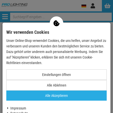
Anmelden
Menü
Weiter einkaufen
ProLighting
Lichttechnik
Wir verwenden Cookies
LED Globes, LED Tubes, LED Stripes und Co
ApeLabs
Unser Online-Shop verwendet Cookies, die uns helfen, unser Angebot zu
Ape Labs Neon Tube
Ape Labs – Neon Tube - SoftBag 6
verbessern und unseren Kunden den bestmöglichen Service zu bieten.
Dazu gehört unter anderem auch personalisierte Werbung. Indem Sie
- 7 %
auf "Akzeptieren" klicken, erklären Sie sich mit unseren Cookie-
TOPSELLER
Richtlinien einverstanden.
Einstellungen öffnen
Alle Ablehnen
Alle Akzeptieren
Impressum