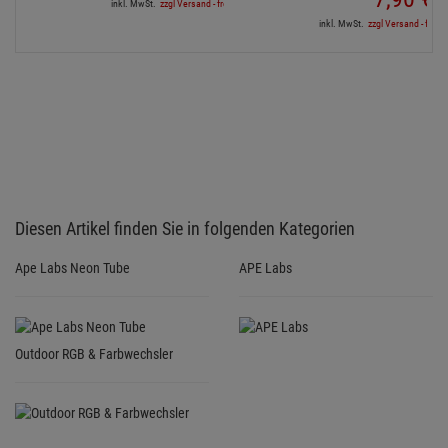
inkl. MwSt.
zzgl Versand - frei ab 90,-€ in DE
inkl. MwSt.
zzgl Versand - frei a
Diesen Artikel finden Sie in folgenden Kategorien
Ape Labs Neon Tube
APE Labs
Outdoor RGB & Farbwechsler