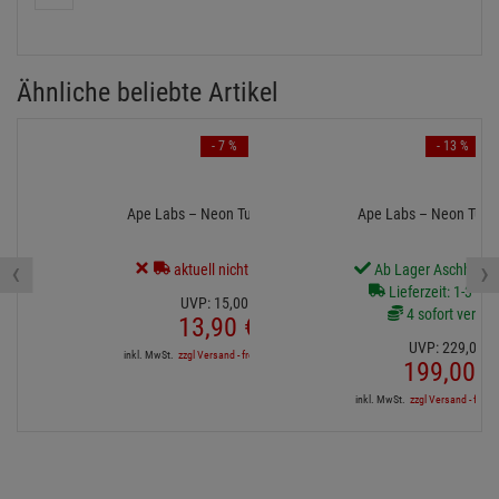
Ähnliche beliebte Artikel
- 7 %
- 13 %
Ape Labs – Neon Tube - Stand
Ape Labs – Neon Tube 
‹
›
aktuell nicht lieferbar.
Ab Lager Aschheim l
Lieferzeit: 1-3 We
UVP:
15,
00
€
4 sofort verfüg
13,
90
€
UVP:
229,
00
€
inkl. MwSt.
zzgl Versand - frei ab 90,-€ in DE
199,
00
€
inkl. MwSt.
zzgl Versand - frei a