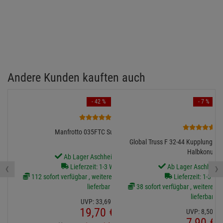
Andere Kunden kauften auch
- 42 %
- 7 %
6
3
Manfrotto 035FTC Super-Clamp
Global Truss F 32-44 Kupplung, h
Halbkonus
Ab Lager Aschheim lieferbar
‹
›
Lieferzeit: 1-3 Werktage
Ab Lager Aschheim l
112 sofort verfügbar , weitere Artikel ab Zentrallager
Lieferzeit: 1-3 We
lieferbar
38 sofort verfügbar , weitere Art
lieferbar
UVP:
33,
69
€
19,
70
€
UVP:
8,
50
€
7,
90
€