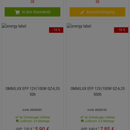
DE
DE
In den Warenkorb
Benachrichtigung
- 16 %
- 16 %
OMNILUX EFP 12V/100W GZ-6,35
OMNILUX EFP 12V/100W GZ-6,35
50h
500h
Art-Nr. 88285005
Art-Nr. 88285105
Ab ZentralLager lieferbar
Ab ZentralLager lieferbar
Lieferzeit: 2-4 Werktage
Lieferzeit: 2-4 Werktage
5,
90
€
7,
85
€
1
1
UVP:
7,
02
€
UVP:
9,
40
€