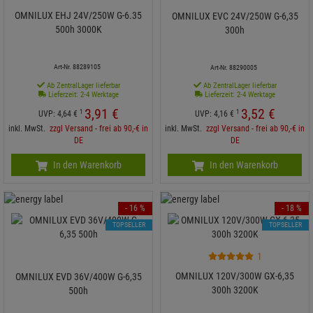
OMNILUX EHJ 24V/250W G-6.35
OMNILUX EVC 24V/250W G-6,35
500h 3000K
300h
Art-Nr. 88289105
Art-Nr. 88290005
Ab ZentralLager lieferbar
Ab ZentralLager lieferbar
Lieferzeit: 2-4 Werktage
Lieferzeit: 2-4 Werktage
3,
91
€
3,
52
€
1
1
UVP:
4,
64
€
UVP:
4,
16
€
inkl. MwSt.
zzgl Versand - frei ab 90,-€ in
inkl. MwSt.
zzgl Versand - frei ab 90,-€ in
DE
DE
In den Warenkorb
In den Warenkorb
- 16 %
- 18 %
TOPSELLER
TOPSELLER
1
OMNILUX 120V/300W GX-6,35
OMNILUX EVD 36V/400W G-6,35
300h 3200K
500h