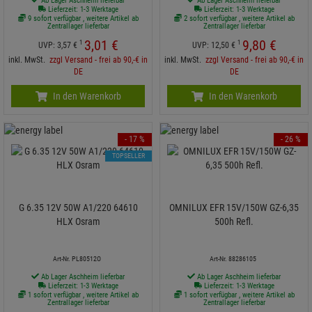
Ab Lager Aschheim lieferbar
Ab Lager Aschheim lieferbar
Lieferzeit: 1-3 Werktage
Lieferzeit: 1-3 Werktage
9 sofort verfügbar , weitere Artikel ab
2 sofort verfügbar , weitere Artikel ab
Zentrallager lieferbar
Zentrallager lieferbar
3,
01
€
9,
80
€
1
1
UVP:
3,
57
€
UVP:
12,
50
€
inkl. MwSt.
zzgl Versand - frei ab 90,-€ in
inkl. MwSt.
zzgl Versand - frei ab 90,-€ in
DE
DE
In den Warenkorb
In den Warenkorb
- 17 %
- 26 %
TOPSELLER
G 6.35 12V 50W A1/220 64610
OMNILUX EFR 15V/150W GZ-6,35
HLX Osram
500h Refl.
Art-Nr. PL80512O
Art-Nr. 88286105
Ab Lager Aschheim lieferbar
Ab Lager Aschheim lieferbar
Lieferzeit: 1-3 Werktage
Lieferzeit: 1-3 Werktage
1 sofort verfügbar , weitere Artikel ab
1 sofort verfügbar , weitere Artikel ab
Zentrallager lieferbar
Zentrallager lieferbar