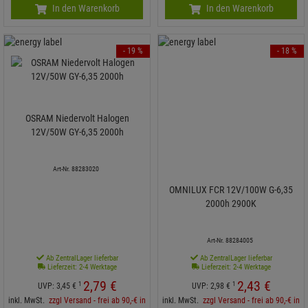
In den Warenkorb
In den Warenkorb
- 19 %
- 18 %
OSRAM Niedervolt Halogen
12V/50W GY-6,35 2000h
Art-Nr. 88283020
OMNILUX FCR 12V/100W G-6,35
2000h 2900K
Art-Nr. 88284005
Ab ZentralLager lieferbar
Ab ZentralLager lieferbar
Lieferzeit: 2-4 Werktage
Lieferzeit: 2-4 Werktage
2,
79
€
2,
43
€
1
1
UVP:
3,
45
€
UVP:
2,
98
€
inkl. MwSt.
zzgl Versand - frei ab 90,-€ in
inkl. MwSt.
zzgl Versand - frei ab 90,-€ in