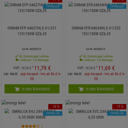
TOPSELLER
TOPSELLER
OSRAM EFP 64627HLX A1/231
OSRAM EFR 64634HLX A1/232
12V/100W GZ6,35
15V/150W GZ6,35
Art-Nr. 88285010
Art-Nr. 88286010
Ab ZentralLager lieferbar
Ab ZentralLager lieferbar
Lieferzeit: 2-4 Werktage
Lieferzeit: 2-4 Werktage
11,
79
€
11,
69
€
1
1
UVP:
14,
16
€
UVP:
14,
16
€
inkl. MwSt.
zzgl Versand - frei ab 90,-€ in
inkl. MwSt.
zzgl Versand - frei ab 90,-€ in
DE
DE
In den Warenkorb
In den Warenkorb
- 16 %
- 15 %
TOPSELLER
TOPSELLER
1