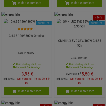
In den Warenkorb
In den Warenkorb
- 16 %
TOPSELLER
TOPSELLER
1
G 6.35 120V 300W Omnilux
OMNILUX EVD 36V/400W G-6,35
50h
Art-Nr. PLBLG604
Art-Nr. 88291005
Ab ZentralLager lieferbar
Ab ZentralLager lieferbar
Lieferzeit: 2-4 Werktage
Lieferzeit: 2-4 Werktage
3,
95
€
5,
50
€
1
UVP:
6,
54
€
inkl. MwSt.
zzgl Versand - frei ab 90,-€ in
inkl. MwSt.
zzgl Versand - frei ab 90,-€ in
DE
DE
In den Warenkorb
In den Warenkorb
- 17 %
- 17 %