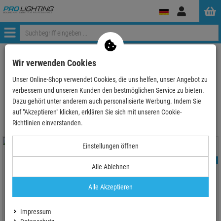
Anmelden
Menü
ProLighting
Lichttechnik
Leuchtmittel
Nach Sockel sortiert
Wir verwenden Cookies
G6.35, GX6.35, GY6.35, GZ6.35
Unser Online-Shop verwendet Cookies, die uns helfen, unser Angebot zu
verbessern und unseren Kunden den bestmöglichen Service zu bieten.
G6.35, GX6.35, GY6.35, GZ6.35
Dazu gehört unter anderem auch personalisierte Werbung. Indem Sie
auf "Akzeptieren" klicken, erklären Sie sich mit unseren Cookie-
Richtlinien einverstanden.
Einstellungen öffnen
- 16 %
TOPSELLER
TOPSELLER
Alle Ablehnen
Alle Akzeptieren
OMNILUX 230V/300W GX-6,35
GZ 6.35 12V 100W 1500h Osram
75h 3200K
Kaltlichtspiegel
Impressum