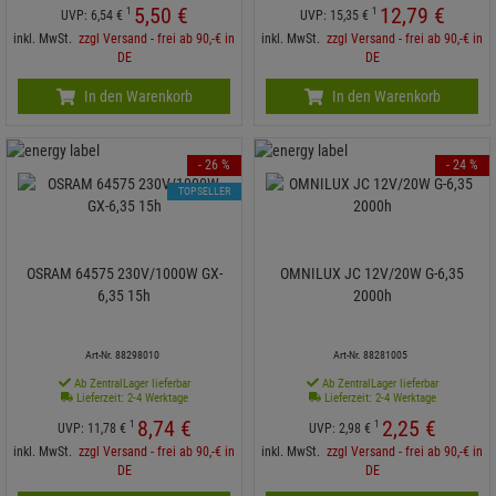
5,
50
€
12,
79
€
1
1
UVP:
6,
54
€
UVP:
15,
35
€
inkl. MwSt.
zzgl Versand - frei ab 90,-€ in
inkl. MwSt.
zzgl Versand - frei ab 90,-€ in
DE
DE
In den Warenkorb
In den Warenkorb
- 26 %
- 24 %
TOPSELLER
OSRAM 64575 230V/1000W GX-
OMNILUX JC 12V/20W G-6,35
6,35 15h
2000h
Art-Nr. 88298010
Art-Nr. 88281005
Ab ZentralLager lieferbar
Ab ZentralLager lieferbar
Lieferzeit: 2-4 Werktage
Lieferzeit: 2-4 Werktage
8,
74
€
2,
25
€
1
1
UVP:
11,
78
€
UVP:
2,
98
€
inkl. MwSt.
zzgl Versand - frei ab 90,-€ in
inkl. MwSt.
zzgl Versand - frei ab 90,-€ in
DE
DE