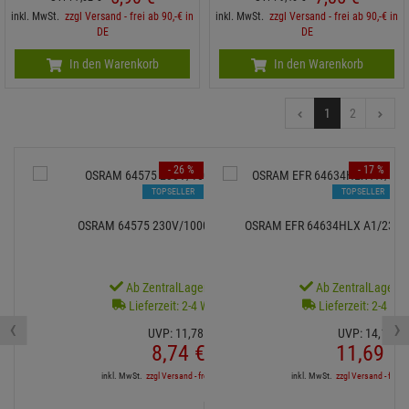
inkl. MwSt.
zzgl Versand - frei ab 90,-€ in
inkl. MwSt.
zzgl Versand - frei ab 90,-€ in
DE
DE
In den Warenkorb
In den Warenkorb
1
2
- 26 %
- 17 %
TOPSELLER
TOPSELLER
OSRAM 64575 230V/1000W GX-6,35 15h
OSRAM EFR 64634HLX A1/232 
Ab ZentralLager lieferbar
Ab ZentralLager li
Lieferzeit: 2-4 Werktage
Lieferzeit: 2-4 We
‹
›
UVP:
11,
78
€
UVP:
14,
16
€
8,
74
€
11,
69
€
inkl. MwSt.
zzgl Versand - frei ab 90,-€ in DE
inkl. MwSt.
zzgl Versand - frei a