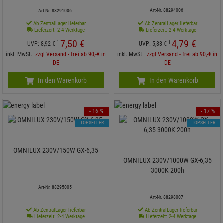
Art-Nr. 88294006
Art-Nr. 88291006
Ab ZentralLager lieferbar
Ab ZentralLager lieferbar
Lieferzeit: 2-4 Werktage
Lieferzeit: 2-4 Werktage
7,
50
€
4,
79
€
1
1
UVP:
8,
92
€
UVP:
5,
83
€
inkl. MwSt.
zzgl Versand - frei ab 90,-€ in
inkl. MwSt.
zzgl Versand - frei ab 90,-€ in
DE
DE
In den Warenkorb
In den Warenkorb
- 16 %
- 17 %
TOPSELLER
TOPSELLER
OMNILUX 230V/150W GX-6,35
OMNILUX 230V/1000W GX-6,35
3000K 200h
Art-Nr. 88295005
Art-Nr. 88298007
Ab ZentralLager lieferbar
Ab ZentralLager lieferbar
Lieferzeit: 2-4 Werktage
Lieferzeit: 2-4 Werktage