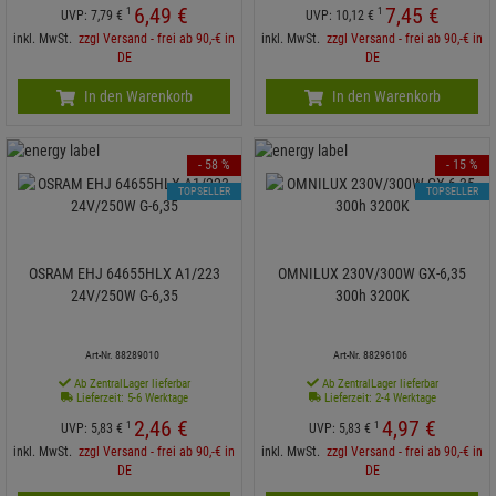
6,
49
€
7,
45
€
1
1
UVP:
7,
79
€
UVP:
10,
12
€
inkl. MwSt.
zzgl Versand - frei ab 90,-€ in
inkl. MwSt.
zzgl Versand - frei ab 90,-€ in
DE
DE
In den Warenkorb
In den Warenkorb
- 58 %
- 15 %
TOPSELLER
TOPSELLER
OSRAM EHJ 64655HLX A1/223
OMNILUX 230V/300W GX-6,35
24V/250W G-6,35
300h 3200K
Art-Nr. 88289010
Art-Nr. 88296106
Ab ZentralLager lieferbar
Ab ZentralLager lieferbar
Lieferzeit: 5-6 Werktage
Lieferzeit: 2-4 Werktage
2,
46
€
4,
97
€
1
1
UVP:
5,
83
€
UVP:
5,
83
€
inkl. MwSt.
zzgl Versand - frei ab 90,-€ in
inkl. MwSt.
zzgl Versand - frei ab 90,-€ in
DE
DE