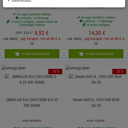
Datenschutz
Grundpreis: 1 Stück =
4,
52
€
Art-Nr. 88296105
Art-Nr. OS64637
Ab Lager Aschheim lieferbar
Ab Lager Aschheim lieferbar
Lieferzeit: 1-3 Werktage
Lieferzeit: 1-3 Werktage
14 sofort verfügbar , weitere Artikel ab
Zentrallager lieferbar
14 sofort verfügbar
4,
52
€
14,
30
€
1
UVP:
5,
36
€
inkl. MwSt.
zzgl Versand - frei ab 90,-€ in
inkl. MwSt.
zzgl Versand - frei ab 90,-€ in
DE
DE
In den Warenkorb
In den Warenkorb
- 16 %
- 22 %
OMNILUX EHJ 24V/250W G-6.35
Osram 64514, 120V/300 Watt
50h 3000K
G6.35
Art-Nr. 88289005
Art-Nr. PL80508