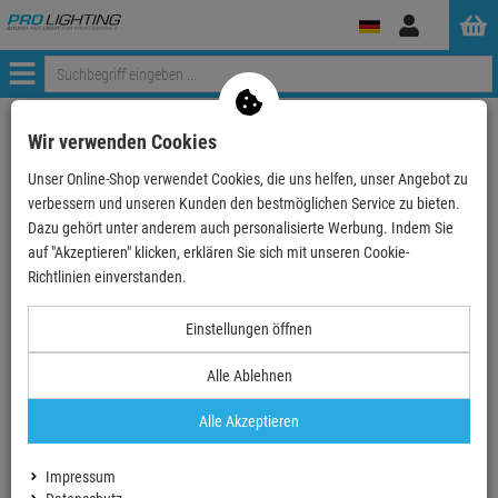
Anmelden
Menü
Weiter einkaufen
ProLighting
Lichttechnik
Lichteffekte
Wir verwenden Cookies
Spiegelkugeln&Motoren
Unser Online-Shop verwendet Cookies, die uns helfen, unser Angebot zu
EUROLITE Spiegel-Halbkugel 30cm gold motorisiert
verbessern und unseren Kunden den bestmöglichen Service zu bieten.
Dazu gehört unter anderem auch personalisierte Werbung. Indem Sie
- 19 %
auf "Akzeptieren" klicken, erklären Sie sich mit unseren Cookie-
Richtlinien einverstanden.
EUROLITE Spiegel-Halbkugel 30cm gold
Einstellungen öffnen
motorisiert
Alle Ablehnen
Artikel-Nummer:
50102052
Finanzierung ab
3,21 EUR
/ Monat
Alle Akzeptieren
2
UVP:
71,
28
€
57,
90
€
Impressum