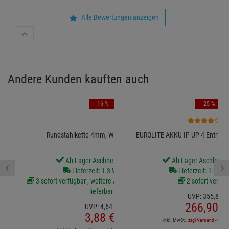
Alle Bewertungen anzeigen
Andere Kunden kauften auch
- 16 %
- 25 %
1
Rundstahlkette 4mm, WLL 80kg, 33cm
EUROLITE AKKU IP UP-4 Entry Q
Ab Lager Aschheim lieferbar
Ab Lager Aschheim l
‹
›
Lieferzeit: 1-3 Werktage
Lieferzeit: 1-3 We
3 sofort verfügbar , weitere Artikel ab Zentrallager
2 sofort verfüg
lieferbar
UVP:
355,
81
€
266,
90
€
UVP:
4,
64
€
3,
88
€
inkl. MwSt.
zzgl Versand - frei a