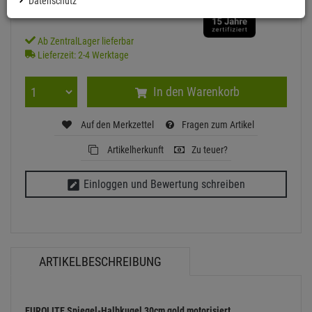
Datenschutz
inkl. MwSt.
zzgl Versand - frei ab 90,-€ in DE
Ab ZentralLager lieferbar
Lieferzeit: 2-4 Werktage
In den Warenkorb
Auf den Merkzettel
Fragen zum Artikel
Artikelherkunft
Zu teuer?
Einloggen und Bewertung schreiben
ARTIKELBESCHREIBUNG
EUROLITE Spiegel-Halbkugel 30cm gold motorisiert