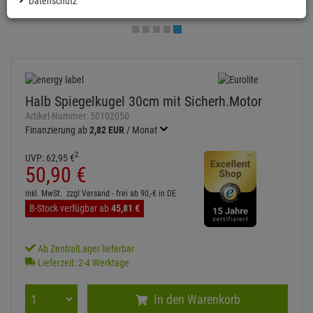
Datenschutz
Halb Spiegelkugel 30cm mit Sicherh.Motor
Artikel-Nummer:
50102050
Finanzierung ab
2,82 EUR
/ Monat
2
UVP:
62,
95
€
50,
90
€
inkl. MwSt.
zzgl Versand - frei ab 90,-€ in DE
B-Stock verfügbar ab
45,
81
€
Ab ZentralLager lieferbar
Lieferzeit: 2-4 Werktage
In den Warenkorb