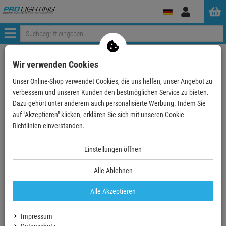
Anmelden
Menü
Weiter einkaufen
ProLighting
Lichttechnik
Lichteffekte
Wir verwenden Cookies
Spiegelkugeln&Motoren
Spiegelkugelsets
Unser Online-Shop verwendet Cookies, die uns helfen, unser Angebot zu
Halb Spiegelkugel 30cm mit Sicherh.Motor
verbessern und unseren Kunden den bestmöglichen Service zu bieten.
Dazu gehört unter anderem auch personalisierte Werbung. Indem Sie
- 19 %
auf "Akzeptieren" klicken, erklären Sie sich mit unseren Cookie-
TOPSELLER
Richtlinien einverstanden.
Einstellungen öffnen
Alle Ablehnen
Alle Akzeptieren
Impressum