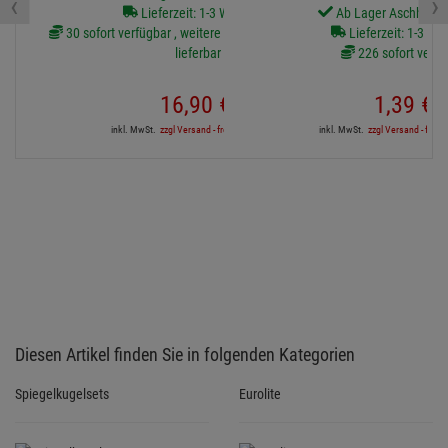
‹
›
Lieferzeit: 1-3 Werktage
Ab Lager Aschheim l
30 sofort verfügbar , weitere Artikel ab Zentrallager
Lieferzeit: 1-3 We
lieferbar
226 sofort verfü
16,
90
€
1,
39
€
inkl. MwSt.
zzgl Versand - frei ab 90,-€ in DE
inkl. MwSt.
zzgl Versand - frei a
Diesen Artikel finden Sie in folgenden Kategorien
Spiegelkugelsets
Eurolite