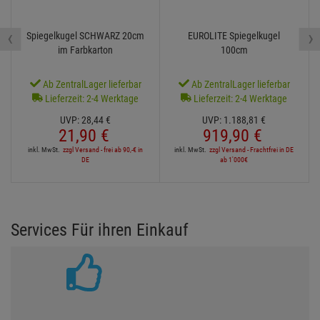
‹
›
Spiegelkugel SCHWARZ 20cm
EUROLITE Spiegelkugel
im Farbkarton
100cm
Ab ZentralLager lieferbar
Ab ZentralLager lieferbar
Lieferzeit: 2-4 Werktage
Lieferzeit: 2-4 Werktage
UVP:
28,
44
€
UVP:
1.188,
81
€
21,
90
€
919,
90
€
inkl. MwSt.
zzgl Versand - frei ab 90,-€ in
inkl. MwSt.
zzgl Versand - Frachtfrei in DE
DE
ab 1'000€
Services Für ihren Einkauf