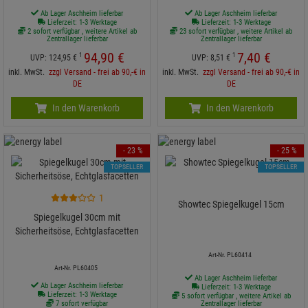
Ab Lager Aschheim lieferbar
Ab Lager Aschheim lieferbar
Lieferzeit: 1-3 Werktage
Lieferzeit: 1-3 Werktage
2 sofort verfügbar , weitere Artikel ab
23 sofort verfügbar , weitere Artikel ab
Zentrallager lieferbar
Zentrallager lieferbar
94,
90
€
7,
40
€
1
1
UVP:
124,
95
€
UVP:
8,
51
€
inkl. MwSt.
zzgl Versand - frei ab 90,-€ in
inkl. MwSt.
zzgl Versand - frei ab 90,-€ in
DE
DE
In den Warenkorb
In den Warenkorb
- 23 %
- 25 %
TOPSELLER
TOPSELLER
1
Showtec Spiegelkugel 15cm
Spiegelkugel 30cm mit
Sicherheitsöse, Echtglasfacetten
Art-Nr. PL60414
Art-Nr. PL60405
Ab Lager Aschheim lieferbar
Ab Lager Aschheim lieferbar
Lieferzeit: 1-3 Werktage
Lieferzeit: 1-3 Werktage
5 sofort verfügbar , weitere Artikel ab
7 sofort verfügbar
Zentrallager lieferbar