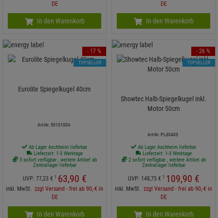
DE
DE
In den Warenkorb
In den Warenkorb
- 17 %
- 26 %
TOPSELLER
TOPSELLER
Eurolite Spiegelkugel 40cm
Showtec Halb-Spiegelkugel inkl.
Motor 50cm
Art-Nr. 5010100A
Art-Nr. PL60403
Ab Lager Aschheim lieferbar
Ab Lager Aschheim lieferbar
Lieferzeit: 1-3 Werktage
Lieferzeit: 1-3 Werktage
3 sofort verfügbar , weitere Artikel ab
2 sofort verfügbar , weitere Artikel ab
Zentrallager lieferbar
Zentrallager lieferbar
63,
90
€
109,
90
€
1
1
UVP:
77,
23
€
UVP:
148,
75
€
inkl. MwSt.
zzgl Versand - frei ab 90,-€ in
inkl. MwSt.
zzgl Versand - frei ab 90,-€ in
DE
DE
In den Warenkorb
In den Warenkorb