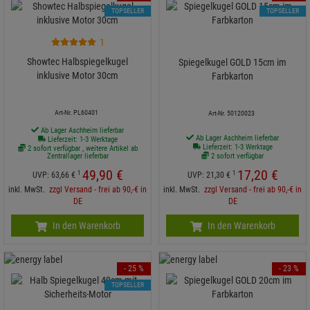
TOPSELLER
TOPSELLER
1
Showtec Halbspiegelkugel
Spiegelkugel GOLD 15cm im
inklusive Motor 30cm
Farbkarton
Art-Nr. PL60401
Art-Nr. 50120023
Ab Lager Aschheim lieferbar
Ab Lager Aschheim lieferbar
Lieferzeit: 1-3 Werktage
Lieferzeit: 1-3 Werktage
2 sofort verfügbar , weitere Artikel ab
Zentrallager lieferbar
2 sofort verfügbar
49,
90
€
17,
20
€
1
1
UVP:
63,
66
€
UVP:
21,
30
€
inkl. MwSt.
zzgl Versand - frei ab 90,-€ in
inkl. MwSt.
zzgl Versand - frei ab 90,-€ in
DE
DE
In den Warenkorb
In den Warenkorb
- 25 %
- 23 %
TOPSELLER