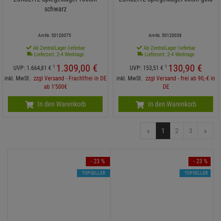
schwarz
Art-Nr. 50120075
Art-Nr. 50120038
Ab ZentralLager lieferbar
Ab ZentralLager lieferbar
Lieferzeit: 2-4 Werktage
Lieferzeit: 2-4 Werktage
1.309,
00
€
130,
90
€
1
1
UVP:
1.664,
81
€
UVP:
153,
51
€
inkl. MwSt.
zzgl Versand - Frachtfrei in DE
inkl. MwSt.
zzgl Versand - frei ab 90,-€ in
ab 1'500€
DE
In den Warenkorb
In den Warenkorb
1
2
3
- 23 %
- 23 %
TOPSELLER
TOPSELLER