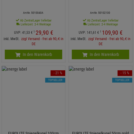
Art-Nr. 5010040A
Art-Nr. 50102130
Ab ZentralLager lieferbar
Ab ZentralLager lieferbar
Lieferzeit: 2-4 Werktage
Lieferzeit: 2-4 Werktage
29,
90
€
109,
90
€
1
1
UVP:
41,
53
€
UVP:
141,
61
€
inkl. MwSt.
zzgl Versand - frei ab 90,-€ in
inkl. MwSt.
zzgl Versand - frei ab 90,-€ in
DE
DE
In den Warenkorb
In den Warenkorb
- 21 %
- 15 %
TOPSELLER
TOPSELLER
EUROLITE Spiegelkugel 100cm
EUROLITE Spiegelkugel 50cm gold