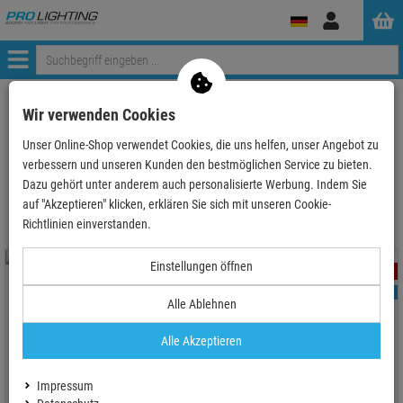
Anmelden
Menü
ProLighting
Lichttechnik
Lichteffekte
Spiegelkugeln&Motoren
Wir verwenden Cookies
Spielgelkugeln
Unser Online-Shop verwendet Cookies, die uns helfen, unser Angebot zu
verbessern und unseren Kunden den bestmöglichen Service zu bieten.
Spielgelkugeln
Dazu gehört unter anderem auch personalisierte Werbung. Indem Sie
auf "Akzeptieren" klicken, erklären Sie sich mit unseren Cookie-
Richtlinien einverstanden.
Einstellungen öffnen
- 17 %
- 25 %
TOPSELLER
TOPSELLER
Alle Ablehnen
Alle Akzeptieren
Eurolite Spiegelkugel 50cm
EUROLITE Spiegelkugel 50cm
(5x5mm)
Impressum