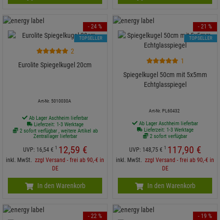
- 24 %
- 21 %
TOPSELLER
TOPSELLER
2
1
Eurolite Spiegelkugel 20cm
Spiegelkugel 50cm mit 5x5mm
Echtglasspiegel
Art-Nr. 5010030A
Art-Nr. PL60432
Ab Lager Aschheim lieferbar
Ab Lager Aschheim lieferbar
Lieferzeit: 1-3 Werktage
Lieferzeit: 1-3 Werktage
2 sofort verfügbar , weitere Artikel ab
Zentrallager lieferbar
2 sofort verfügbar
12,
59
€
117,
90
€
1
1
UVP:
16,
54
€
UVP:
148,
75
€
inkl. MwSt.
zzgl Versand - frei ab 90,-€ in
inkl. MwSt.
zzgl Versand - frei ab 90,-€ in
DE
DE
In den Warenkorb
In den Warenkorb
- 22 %
- 19 %