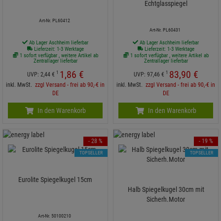
Echtglasspiegel
Art-Nr. PL60412
Art-Nr. PL60431
Ab Lager Aschheim lieferbar
Ab Lager Aschheim lieferbar
Lieferzeit: 1-3 Werktage
Lieferzeit: 1-3 Werktage
1 sofort verfügbar , weitere Artikel ab
1 sofort verfügbar , weitere Artikel ab
Zentrallager lieferbar
Zentrallager lieferbar
1,
86
€
83,
90
€
1
1
UVP:
2,
44
€
UVP:
97,
46
€
inkl. MwSt.
zzgl Versand - frei ab 90,-€ in
inkl. MwSt.
zzgl Versand - frei ab 90,-€ in
DE
DE
In den Warenkorb
In den Warenkorb
- 28 %
- 19 %
TOPSELLER
TOPSELLER
Eurolite Spiegelkugel 15cm
Halb Spiegelkugel 30cm mit
Sicherh.Motor
Art-Nr. 50100210