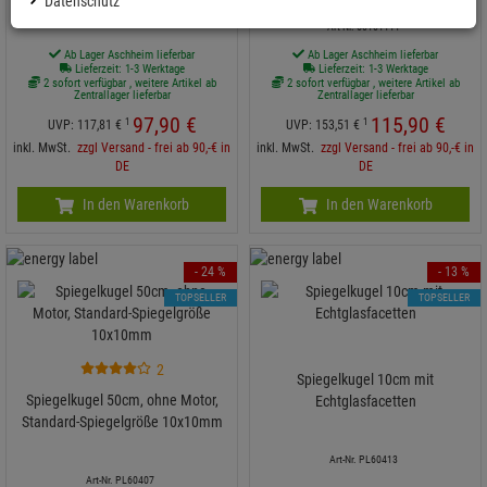
Datenschutz
Art-Nr. 5010110A
Art-Nr. 50101111
Ab Lager Aschheim lieferbar
Ab Lager Aschheim lieferbar
Lieferzeit: 1-3 Werktage
Lieferzeit: 1-3 Werktage
2 sofort verfügbar , weitere Artikel ab
2 sofort verfügbar , weitere Artikel ab
Zentrallager lieferbar
Zentrallager lieferbar
97,
90
€
115,
90
€
1
1
UVP:
117,
81
€
UVP:
153,
51
€
inkl. MwSt.
zzgl Versand - frei ab 90,-€ in
inkl. MwSt.
zzgl Versand - frei ab 90,-€ in
DE
DE
In den Warenkorb
In den Warenkorb
- 24 %
- 13 %
TOPSELLER
TOPSELLER
2
Spiegelkugel 10cm mit
Spiegelkugel 50cm, ohne Motor,
Echtglasfacetten
Standard-Spiegelgröße 10x10mm
Art-Nr. PL60413
Art-Nr. PL60407