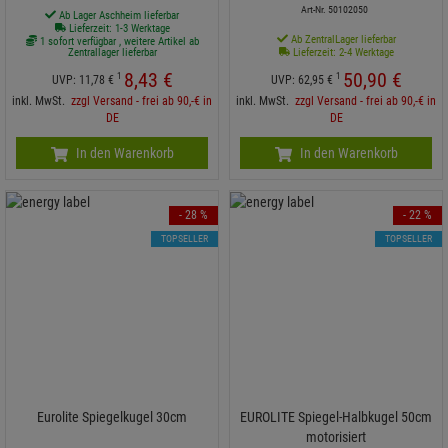
Art-Nr. 50102050
Ab Lager Aschheim lieferbar
Lieferzeit: 1-3 Werktage
Ab ZentralLager lieferbar
1 sofort verfügbar , weitere Artikel ab
Zentrallager lieferbar
Lieferzeit: 2-4 Werktage
8,
43
€
50,
90
€
1
1
UVP:
11,
78
€
UVP:
62,
95
€
inkl. MwSt.
zzgl Versand - frei ab 90,-€ in
inkl. MwSt.
zzgl Versand - frei ab 90,-€ in
DE
DE
In den Warenkorb
In den Warenkorb
- 28 %
- 22 %
TOPSELLER
TOPSELLER
Eurolite Spiegelkugel 30cm
EUROLITE Spiegel-Halbkugel 50cm
motorisiert