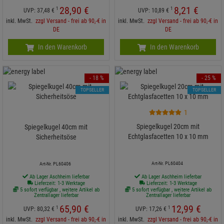
28,
90
€
8,
21
€
1
1
UVP:
37,
48
€
UVP:
10,
89
€
inkl. MwSt.
zzgl Versand - frei ab 90,-€ in
inkl. MwSt.
zzgl Versand - frei ab 90,-€ in
DE
DE
In den Warenkorb
In den Warenkorb
- 18 %
- 25 %
TOPSELLER
TOPSELLER
1
Spiegelkugel 20cm mit
Spiegelkugel 40cm mit
Echtglasfacetten 10 x 10 mm
Sicherheitsöse
Art-Nr. PL60404
Art-Nr. PL60406
Ab Lager Aschheim lieferbar
Ab Lager Aschheim lieferbar
Lieferzeit: 1-3 Werktage
Lieferzeit: 1-3 Werktage
5 sofort verfügbar , weitere Artikel ab
5 sofort verfügbar , weitere Artikel ab
Zentrallager lieferbar
Zentrallager lieferbar
65,
90
€
12,
99
€
1
1
UVP:
80,
32
€
UVP:
17,
26
€
inkl. MwSt.
zzgl Versand - frei ab 90,-€ in
inkl. MwSt.
zzgl Versand - frei ab 90,-€ in