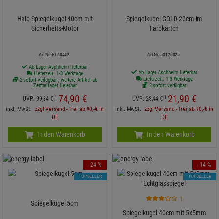
Halb Spiegelkugel 40cm mit
Spiegelkugel GOLD 20cm im
Sicherheits-Motor
Farbkarton
Art-Nr. PL60402
Art-Nr. 50120025
Ab Lager Aschheim lieferbar
Ab Lager Aschheim lieferbar
Lieferzeit: 1-3 Werktage
Lieferzeit: 1-3 Werktage
2 sofort verfügbar , weitere Artikel ab
Zentrallager lieferbar
2 sofort verfügbar
74,
90
€
21,
90
€
1
1
UVP:
99,
84
€
UVP:
28,
44
€
inkl. MwSt.
zzgl Versand - frei ab 90,-€ in
inkl. MwSt.
zzgl Versand - frei ab 90,-€ in
DE
DE
In den Warenkorb
In den Warenkorb
- 24 %
- 14 %
TOPSELLER
TOPSELLER
1
Spiegelkugel 5cm
Spiegelkugel 40cm mit 5x5mm