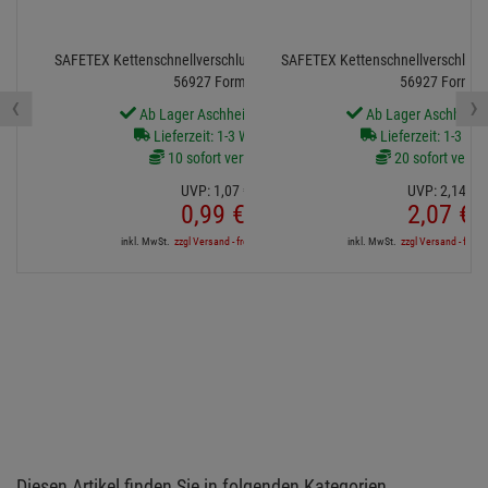
SAFETEX Kettenschnellverschluss 4 mm, verzinkt DIN
SAFETEX Kettenschnellverschluss 
56927 Form A
56927 Form B
‹
›
Ab Lager Aschheim lieferbar
Ab Lager Aschheim l
Lieferzeit: 1-3 Werktage
Lieferzeit: 1-3 We
10 sofort verfügbar
20 sofort verfü
UVP:
1,
07
€
UVP:
2,
14
€
0,
99
€
2,
07
€
inkl. MwSt.
zzgl Versand - frei ab 90,-€ in DE
inkl. MwSt.
zzgl Versand - frei a
Diesen Artikel finden Sie in folgenden Kategorien