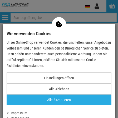
Anmelden
Menü
Weiter einkaufen
ProLighting
Lichttechnik
Lichteffekte
Wir verwenden Cookies
Spiegelkugeln&Motoren
Spielgelkugeln
Unser Online-Shop verwendet Cookies, die uns helfen, unser Angebot zu
EUROLITE Spiegelkugel 30cm (5x5mm)
verbessern und unseren Kunden den bestmöglichen Service zu bieten.
Dazu gehört unter anderem auch personalisierte Werbung. Indem Sie
- 14 %
auf "Akzeptieren" klicken, erklären Sie sich mit unseren Cookie-
TOPSELLER
Richtlinien einverstanden.
EUROLITE Spiegelkugel 30cm (5x5mm)
Einstellungen öffnen
Artikel-Nummer:
50100401
Alle Ablehnen
Finanzierung ab
2,27 EUR
/ Monat
2
Alle Akzeptieren
UVP:
47,
48
€
40,
90
€
Impressum
inkl. MwSt.
zzgl Versand - frei ab 90,-€ in DE