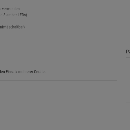
is verwenden
und 3 amber LEDs)
icht schaltbar)
P
den Einsatz mehrerer Geräte.