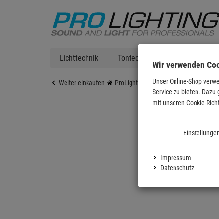
Lichttechnik
Tontechnik
DJ Equipment
Wir verwenden Co
Unser Online-Shop verwe
Weiter einkaufen
ProLighting
Lichttechnik
Nebelm
Service zu bieten. Dazu 
mit unseren Cookie-Richt
Einstellunge
Impressum
Datenschutz