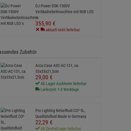
DJ Power DSK-1500V
Vertikalnebelmaschine mit RGB LED
´s
355,
90
€
aktuell nicht lieferbar.
assendes Zubehör
Accu-Case ASC-AC-131, ca.
53x33x21,5cm
29,
00
€
Ab Lager Aschheim lieferbar
Lieferzeit: 1-3 Werktage
Pro Lighting Nebelfluid CO² 5L,
Qualitätsfluid Made in Germany
22,
29
€
Ab ZentralLager lieferbar