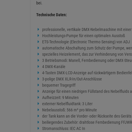
bei.
Technische Daten:
professionelle, vertikale DMX-Nebelmaschine mit einer
Hochleistungs-Pumpe für einen optimalen Ausstoß
ETS-Technologie (Electronic Thermo Sensing) von ADJ
automatische Abschaltung zum Schutz der Pumpe, wenn
spezielles Heizelement, das zur Verhinderung von Vers
3 Betriebsmodi: Manell, Fernbedienung oder DMX-Ste
4 DMX-Kanäle
4-Tasten DMX-LCD-Anzeige auf rückwärtigem Bedienfe
3-polige DMX XLR-In/Out-Anschlüsse
bequemer Tragegriff
Anzeige für einen niedrigen Füllstand des Nebelfluids a
Aufheizzeit: 9 Minuten
externer Nebelfluidtank: 3 Liter
Nebelausstoß: 566 m³ pro Minute
der Tank kann an die Vorder- oder Rückseite des Gerät
beiliegendes Zubehör: drahtlose Fernbedienung FFJW
Stromanschluss: IEC AC In