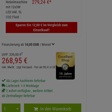
279,
24
€
*
Sparen Sie
12,
00
€
im Vergleich zum
Einzelkauf!
Finanzierung ab
10,05 EUR
/ Monat
2
UVP:
339,
00
€
268,
95
€
inkl. MwSt.
zzgl Versand - frei ab 90,-€ in DE
Ab Lager Aschheim lieferbar
Lieferzeit: 1-3 Werktage
2 sofort verfügbar , weitere Artikel
ab Zentrallager lieferbar
In den Warenkorb