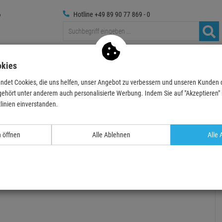
Hotline +49 89 90 77 869 - 0
Traversen
Foto
Medientechnik
Deko & Textilpfl
okies
ndet Cookies, die uns helfen, unser Angebot zu verbessern und unseren Kunden
aschinen und Zubehör
Nebelmaschine mit Beleuchtung
ADJ Fog Fury Jet
gehört unter anderem auch personalisierte Werbung. Indem Sie auf "Akzeptieren" kl
linien einverstanden.
- 21 %
TOPSELLER
n öffnen
Alle Ablehnen
Alle 