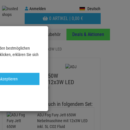
Anmelden
Anmelden
Deutsch
WARENKORB
0 ARTIKEL |
0,
00
€
AUFKLAPPEN
anzen
Stative
Zubehör
Deals & Aktionen
 den bestmöglichen
t 650W Nebelmaschine mit 12x3W LED
icken, erklären Sie sich
ADJ Fog Fury Jett 650W
Akzeptieren
Nebelmaschine mit 12x3W LED
Artikel-Nummer:
1411100017
3
Diesen Artikel gibt es auch in folgendem Set:
ADJ Fog Fury Jett 650W
Nebelmaschine mit 12x3W LED
inkl. 5L CO2 Fluid