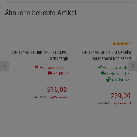
Ähnliche beliebte Artikel
1
LIGHT4ME FOGun 1200 - 1200W Nebel + 6x3W RGB LED +
LIGHT4ME JET 2500 Nebelmaschi
Schultergurt
waagerecht und senkrecht
‹
›
Voraussichtlich lieferbar ab:
Ab Lager Aschheim l
31.08.2026
Lieferzeit: 1-3 We
4 sofort verfüg
219,
00
€
239,
00
€
inkl. MwSt.
zzgl Versand - frei ab 90,-€ in DE
inkl. MwSt.
zzgl Versand - frei a