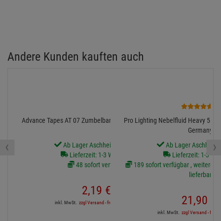
Andere Kunden kauften auch
8
Advance Tapes AT 07 Zumbelband 19mm/20m schwarz
Pro Lighting Nebelfluid Heavy 5L, Q
Germany
‹
›
Ab Lager Aschheim lieferbar
Ab Lager Aschheim l
Lieferzeit: 1-3 Werktage
Lieferzeit: 1-3 We
48 sofort verfügbar
189 sofort verfügbar , weitere Ar
lieferbar
2,
19
€
21,
90
€
inkl. MwSt.
zzgl Versand - frei ab 90,-€ in DE
inkl. MwSt.
zzgl Versand - frei a