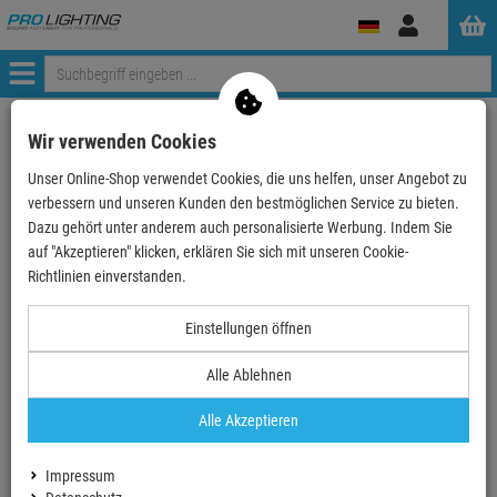
Anmelden
Menü
Weiter einkaufen
ProLighting
Lichttechnik
Wir verwenden Cookies
Nebelmaschinen und Zubehör
Nebelmaschine mit Beleuchtung
Unser Online-Shop verwendet Cookies, die uns helfen, unser Angebot zu
algam Lighting LAL FMG1500 - 1500-W-Smoke Gun
verbessern und unseren Kunden den bestmöglichen Service zu bieten.
Dazu gehört unter anderem auch personalisierte Werbung. Indem Sie
auf "Akzeptieren" klicken, erklären Sie sich mit unseren Cookie-
TOPSELLER
Richtlinien einverstanden.
algam Lighting LAL FMG1500 - 1500-W-Smoke
Einstellungen öffnen
Gun
Alle Ablehnen
Artikel-Nummer:
ALGAM618857
Finanzierung ab
9,51 EUR
/ Monat
Alle Akzeptieren
299,
00
€
Impressum
inkl. MwSt.
zzgl Versand - frei ab 90,-€ in DE