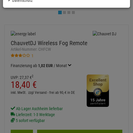
Datenschutz
ChauvetDJ Wireless Fog Remote
Artikel-Nummer:
CHFCW
1
Finanzierung ab
1,02 EUR
/ Monat
2
UVP:
27,
37
€
18,
40
€
inkl. MwSt.
zzgl Versand - frei ab 90,-€ in DE
Ab Lager Aschheim lieferbar
Lieferzeit: 1-3 Werktage
5 sofort verfügbar