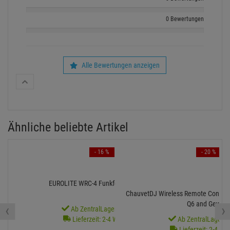
0 Bewertungen
Alle Bewertungen anzeigen
Ähnliche beliebte Artikel
- 16 %
- 20 %
EUROLITE WRC-4 Funkfernbedienung
ChauvetDJ Wireless Remote Control 
Q6 and Geyser)
‹
›
Ab ZentralLager lieferbar
Lieferzeit: 2-4 Werktage
Ab ZentralLager li
Lieferzeit: 2-4 We