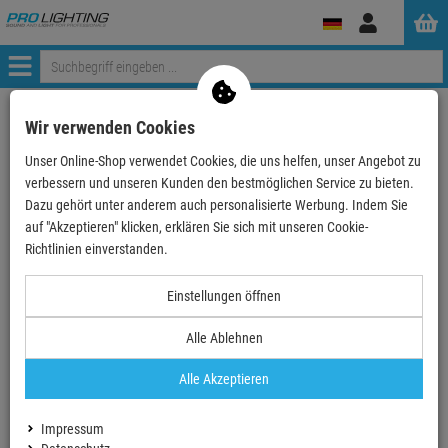
Anmelden
Menü
Weiter einkaufen
ProLighting
Lichttechnik
Wir verwenden Cookies
Nebelmaschinen und Zubehör
Nebelmaschinencontroller
Unser Online-Shop verwendet Cookies, die uns helfen, unser Angebot zu
ChauvetDJ Wireless Fog Remote
verbessern und unseren Kunden den bestmöglichen Service zu bieten.
Dazu gehört unter anderem auch personalisierte Werbung. Indem Sie
- 33 %
auf "Akzeptieren" klicken, erklären Sie sich mit unseren Cookie-
TOPSELLER
Richtlinien einverstanden.
Einstellungen öffnen
Alle Ablehnen
Alle Akzeptieren
Impressum