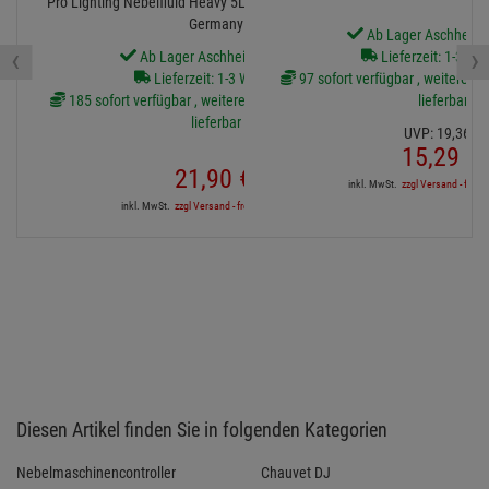
Pro Lighting Nebelfluid Heavy 5L, Qualitätsfluid Made in
Germany
Ab Lager Aschheim l
‹
›
Ab Lager Aschheim lieferbar
Lieferzeit: 1-3 We
Lieferzeit: 1-3 Werktage
97 sofort verfügbar , weitere Art
185 sofort verfügbar , weitere Artikel ab Zentrallager
lieferbar
lieferbar
UVP:
19,
36
€
15,
29
€
21,
90
€
inkl. MwSt.
zzgl Versand - frei a
inkl. MwSt.
zzgl Versand - frei ab 90,-€ in DE
Diesen Artikel finden Sie in folgenden Kategorien
Nebelmaschinencontroller
Chauvet DJ