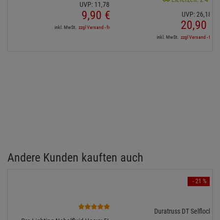
UVP:
11,
78
€
9,
90
€
UVP:
26,
18
€
20,
90
€
inkl. MwSt.
zzgl Versand - frei ab 90,-€ in DE
inkl. MwSt.
zzgl Versand - frei a
Andere Kunden kauften auch
- 21 %
8
Duratruss DT Selflock 