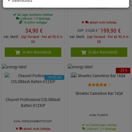
Datenschutz
Art-Nr. L4M1001
Art-Nr. 1226200070
Ab Lager Aschheim lieferbar
Lieferzeit: 1-3 Werktage
16 sofort verfügbar
aktuell nicht lieferbar.
34,
90
€
199,
90
€
1
UVP:
210,
00
€
inkl. MwSt.
zzgl Versand - frei ab 90,-€ in
inkl. MwSt.
zzgl Versand - frei ab 90,-€ in
DE
DE
In den Warenkorb
In den Warenkorb
- 25 %
TOPSELLER
1
Showtec Cameleon Bar 16Q4
Chauvet Professional COLORdash
Batten H12XIP
Art-Nr. PL42670
Art-Nr. CHCOLDASHBATTH12XIP
Ab ZentralLager lieferbar
aktuell nicht lieferbar.
Lieferzeit: 2-4 Werktage