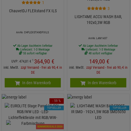
1
3
ChauvetDJ FLEXstand FX ILS
LIGHT4ME ACCU WASH BAR,
192x0,3W RGB
Art-Nr. CHFLEXSTANDFXILS
Art-Nr. L4M1437
Ab Lager Aschheim lieferbar
Ab Lager Aschheim lieferbar
Lieferzeit: 1-3 Werktage
Lieferzeit: 1-3 Werktage
55 sofort verfügbar
48 sofort verfügbar
364,
90
€
149,
00
€
1
UVP:
474,
81
€
inkl. MwSt.
zzgl Versand - frei ab 90,-€ in
inkl. MwSt.
zzgl Versand - frei ab 90,-€ in
DE
DE
In den Warenkorb
In den Warenkorb
- 59 %
TOPSELLER
TOPSELLER
SOMMERDEALS 2026