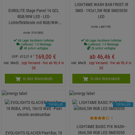
LIGHT4ME WASH BAR FROST IR
EUROLITE Stage Panel 16 QCL
SMD - 192x1,5W RGB SMD5050
RGB/WW LED - LED-
LED
Lichteffektleiste mit RGB/WW-
Art-Nr. L4M1199
Farbmischung
Art-Nr. 51913892
Ab Lager Aschheim lieferbar
Ab Lager Aschheim lieferbar
Lieferzeit: 1-3 Werktage
Lieferzeit: 1-3 Werktage
48 sofort verfügbar
26 sofort verfügbar
169,
00
€
ab
46,
46
€
1
UVP:
415,
31
€
inkl. MwSt.
zzgl Versand - frei ab 90,-€ in
inkl. MwSt.
zzgl Versand - frei ab 90,-€ in
DE
DE
In den Warenkorb
In den Warenkorb
TOPSELLER
TOPSELLER
1
LIGHT4ME BASIC PIX WASH -
38x0,5W RGB LED SMD5050
EVOLIGHTS GLACIER Pixel-Bar, 18