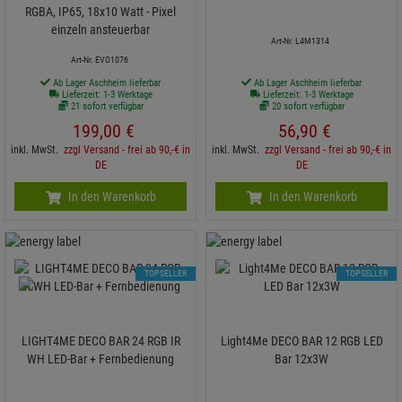
RGBA, IP65, 18x10 Watt - Pixel
einzeln ansteuerbar
Art-Nr. L4M1314
Art-Nr. EVO1076
Ab Lager Aschheim lieferbar
Ab Lager Aschheim lieferbar
Lieferzeit: 1-3 Werktage
Lieferzeit: 1-3 Werktage
21 sofort verfügbar
20 sofort verfügbar
199,
00
€
56,
90
€
inkl. MwSt.
zzgl Versand - frei ab 90,-€ in
inkl. MwSt.
zzgl Versand - frei ab 90,-€ in
DE
DE
In den Warenkorb
In den Warenkorb
TOPSELLER
TOPSELLER
LIGHT4ME DECO BAR 24 RGB IR
Light4Me DECO BAR 12 RGB LED
WH LED-Bar + Fernbedienung
Bar 12x3W