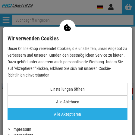
Anmelden
Menü
ProLighting
Lichttechnik
Scheinwerfer
LED Bars
Wir verwenden Cookies
Unser Online-Shop verwendet Cookies, die uns helfen, unser Angebot zu
verbessern und unseren Kunden den bestmöglichen Service zu bieten.
LED Bars
Dazu gehört unter anderem auch personalisierte Werbung. Indem Sie
auf "Akzeptieren" klicken, erklären Sie sich mit unseren Cookie-
Richtlinien einverstanden.
Einstellungen öffnen
- 5 %
TOPSELLER
TOPSELLER
Alle Ablehnen
Alle Akzeptieren
LIGHT4ME LED UV BAR 9 - 9x3
ADJ UBL6H - HEX-LED-
Watt
Linearleuchte
Impressum