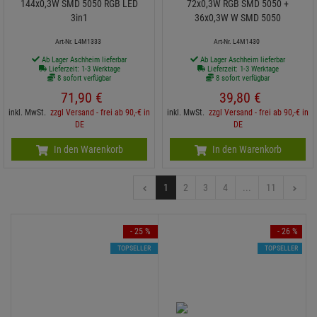
144x0,3W SMD 5050 RGB LED
72x0,3W RGB SMD 5050 +
3in1
36x0,3W W SMD 5050
Art-Nr. L4M1333
Art-Nr. L4M1430
Ab Lager Aschheim lieferbar
Ab Lager Aschheim lieferbar
Lieferzeit: 1-3 Werktage
Lieferzeit: 1-3 Werktage
8 sofort verfügbar
8 sofort verfügbar
71,
90
€
39,
80
€
inkl. MwSt.
zzgl Versand - frei ab 90,-€ in
inkl. MwSt.
zzgl Versand - frei ab 90,-€ in
DE
DE
In den Warenkorb
In den Warenkorb
1
2
3
4
...
11
- 25 %
- 26 %
TOPSELLER
TOPSELLER