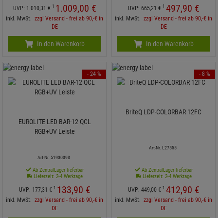
1.009,
00
€
497,
90
€
1
1
UVP:
1.010,
31
€
UVP:
665,
21
€
inkl. MwSt.
zzgl Versand - frei ab 90,-€ in
inkl. MwSt.
zzgl Versand - frei ab 90,-€ in
DE
DE
In den Warenkorb
In den Warenkorb
- 24 %
- 8 %
BriteQ LDP-COLORBAR 12FC
EUROLITE LED BAR-12 QCL
RGB+UV Leiste
Art-Nr. L27555
Art-Nr. 51930393
Ab ZentralLager lieferbar
Ab ZentralLager lieferbar
Lieferzeit: 2-4 Werktage
Lieferzeit: 2-4 Werktage
133,
90
€
412,
90
€
1
1
UVP:
177,
31
€
UVP:
449,
00
€
inkl. MwSt.
zzgl Versand - frei ab 90,-€ in
inkl. MwSt.
zzgl Versand - frei ab 90,-€ in
DE
DE