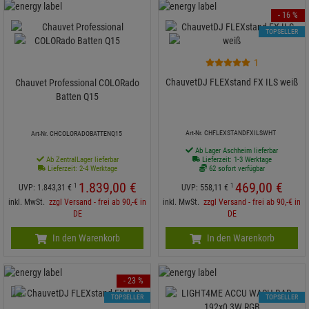
- 16 %
TOPSELLER
1
ChauvetDJ FLEXstand FX ILS weiß
Chauvet Professional COLORado
Batten Q15
Art-Nr. CHFLEXSTANDFXILSWHT
Art-Nr. CHCOLORADOBATTENQ15
Ab Lager Aschheim lieferbar
Ab ZentralLager lieferbar
Lieferzeit: 1-3 Werktage
Lieferzeit: 2-4 Werktage
62 sofort verfügbar
1.839,
00
€
469,
00
€
1
1
UVP:
1.843,
31
€
UVP:
558,
11
€
inkl. MwSt.
zzgl Versand - frei ab 90,-€ in
inkl. MwSt.
zzgl Versand - frei ab 90,-€ in
DE
DE
In den Warenkorb
In den Warenkorb
- 23 %
TOPSELLER
TOPSELLER