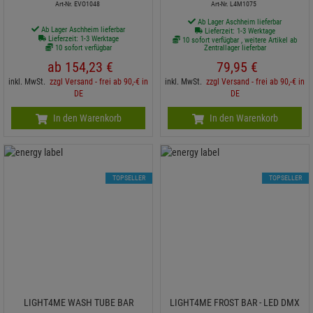
Art-Nr. EVO1048
Art-Nr. L4M1075
Ab Lager Aschheim lieferbar
Ab Lager Aschheim lieferbar
Lieferzeit: 1-3 Werktage
Lieferzeit: 1-3 Werktage
10 sofort verfügbar , weitere Artikel ab
10 sofort verfügbar
Zentrallager lieferbar
ab
154,
23
€
79,
95
€
inkl. MwSt.
zzgl Versand - frei ab 90,-€ in
inkl. MwSt.
zzgl Versand - frei ab 90,-€ in
DE
DE
In den Warenkorb
In den Warenkorb
TOPSELLER
TOPSELLER
LIGHT4ME WASH TUBE BAR
LIGHT4ME FROST BAR - LED DMX