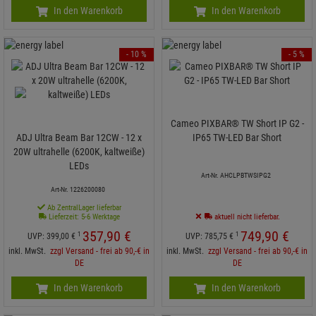
In den Warenkorb
In den Warenkorb
- 10 %
- 5 %
Cameo PIXBAR® TW Short IP G2 -
ADJ Ultra Beam Bar 12CW - 12 x
IP65 TW-LED Bar Short
20W ultrahelle (6200K, kaltweiße)
LEDs
Art-Nr. AHCLPBTWSIPG2
Art-Nr. 1226200080
Ab ZentralLager lieferbar
Lieferzeit: 5-6 Werktage
aktuell nicht lieferbar.
357,
90
€
749,
90
€
1
1
UVP:
399,
00
€
UVP:
785,
75
€
inkl. MwSt.
zzgl Versand - frei ab 90,-€ in
inkl. MwSt.
zzgl Versand - frei ab 90,-€ in
DE
DE
In den Warenkorb
In den Warenkorb