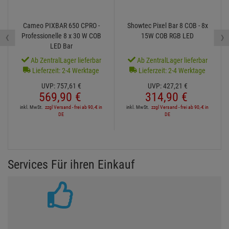
Cameo PIXBAR 650 CPRO -
Showtec Pixel Bar 8 COB - 8x
‹
›
Professionelle 8 x 30 W COB
15W COB RGB LED
LED Bar
Ab ZentralLager lieferbar
Ab ZentralLager lieferbar
Lieferzeit: 2-4 Werktage
Lieferzeit: 2-4 Werktage
UVP:
757,
61
€
UVP:
427,
21
€
569,
90
€
314,
90
€
inkl. MwSt.
zzgl Versand - frei ab 90,-€ in
inkl. MwSt.
zzgl Versand - frei ab 90,-€ in
DE
DE
Services Für ihren Einkauf