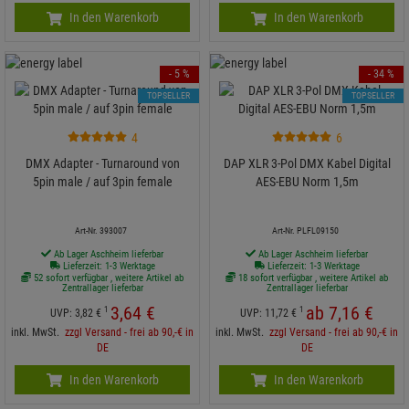
In den Warenkorb
In den Warenkorb
- 5 %
- 34 %
TOPSELLER
TOPSELLER
4
6
DMX Adapter - Turnaround von
DAP XLR 3-Pol DMX Kabel Digital
5pin male / auf 3pin female
AES-EBU Norm 1,5m
Art-Nr. 393007
Art-Nr. PLFL09150
Ab Lager Aschheim lieferbar
Ab Lager Aschheim lieferbar
Lieferzeit: 1-3 Werktage
Lieferzeit: 1-3 Werktage
52 sofort verfügbar , weitere Artikel ab
18 sofort verfügbar , weitere Artikel ab
Zentrallager lieferbar
Zentrallager lieferbar
3,
64
€
ab
7,
16
€
1
1
UVP:
3,
82
€
UVP:
11,
72
€
inkl. MwSt.
zzgl Versand - frei ab 90,-€ in
inkl. MwSt.
zzgl Versand - frei ab 90,-€ in
DE
DE
In den Warenkorb
In den Warenkorb