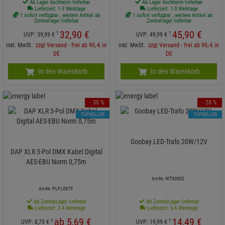
Ab Lager Aschheim lieferbar
Ab Lager Aschheim lieferbar
Lieferzeit: 1-3 Werktage
Lieferzeit: 1-3 Werktage
1 sofort verfügbar , weitere Artikel ab
1 sofort verfügbar , weitere Artikel ab
Zentrallager lieferbar
Zentrallager lieferbar
32,
90
€
45,
90
€
1
1
UVP:
39,
99
€
UVP:
49,
99
€
inkl. MwSt.
zzgl Versand - frei ab 90,-€ in
inkl. MwSt.
zzgl Versand - frei ab 90,-€ in
DE
DE
In den Warenkorb
In den Warenkorb
- 30 %
- 28 %
TOPSELLER
TOPSELLER
Goobay LED-Trafo 20W/12V
DAP XLR 3-Pol DMX Kabel Digital
AES-EBU Norm 0,75m
Art-Nr. WT30002
Art-Nr. PLFL0975
Ab ZentralLager lieferbar
Ab ZentralLager lieferbar
Lieferzeit: 2-4 Werktage
Lieferzeit: 5-6 Werktage
ab
5,
69
€
14,
49
€
1
1
UVP:
8,
75
€
UVP:
19,
99
€