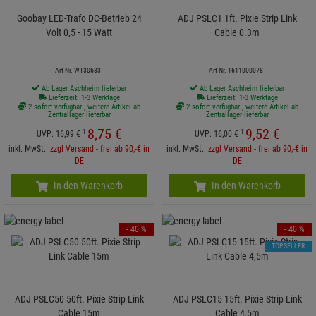
Goobay LED-Trafo DC-Betrieb 24
ADJ PSLC1 1ft. Pixie Strip Link
Volt 0,5 - 15 Watt
Cable 0.3m
Art-Nr. WT30633
Art-Nr. 1611000078
Ab Lager Aschheim lieferbar
Ab Lager Aschheim lieferbar
Lieferzeit: 1-3 Werktage
Lieferzeit: 1-3 Werktage
2 sofort verfügbar , weitere Artikel ab
2 sofort verfügbar , weitere Artikel ab
Zentrallager lieferbar
Zentrallager lieferbar
8,
75
€
9,
52
€
1
1
UVP:
16,
99
€
UVP:
16,
00
€
inkl. MwSt.
zzgl Versand - frei ab 90,-€ in
inkl. MwSt.
zzgl Versand - frei ab 90,-€ in
DE
DE
In den Warenkorb
In den Warenkorb
- 40 %
- 40 %
TOPSELLER
ADJ PSLC50 50ft. Pixie Strip Link
ADJ PSLC15 15ft. Pixie Strip Link
Cable 15m
Cable 4,5m