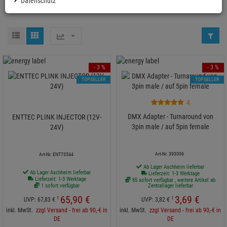
Datenschutz
- 3 %
- 3 %
TOPSELLER
TOPSELLER
4
DMX Adapter - Turnaround von
ENTTEC PLINK INJECTOR (12V-
3pin male / auf 5pin female
24V)
Art-Nr. 393006
Art-Nr. ENT73544
Ab Lager Aschheim lieferbar
Ab Lager Aschheim lieferbar
Lieferzeit: 1-3 Werktage
Lieferzeit: 1-3 Werktage
85 sofort verfügbar , weitere Artikel ab
1 sofort verfügbar
Zentrallager lieferbar
65,
90
€
3,
69
€
1
1
UVP:
67,
83
€
UVP:
3,
82
€
inkl. MwSt.
zzgl Versand - frei ab 90,-€ in
inkl. MwSt.
zzgl Versand - frei ab 90,-€ in
DE
DE