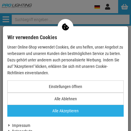
Anmelden
Menü
ProLighting
Medientechnik
LED/Pixel Zubehör
Wir verwenden Cookies
Unser Online-Shop verwendet Cookies, die uns helfen, unser Angebot zu
verbessern und unseren Kunden den bestmöglichen Service zu bieten.
LED/Pixel Zubehör
Dazu gehört unter anderem auch personalisierte Werbung. Indem Sie
auf "Akzeptieren" klicken, erklären Sie sich mit unseren Cookie-
Richtlinien einverstanden.
Pixel Montagezubehör
Pixel Adapter, Verbinder
Einstellungen öffnen
und Stecker
Alle Ablehnen
Alle Akzeptieren
Pixel Zubehör - anderes
LED-Pixel Netzteile
Impressum