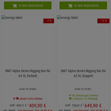
In den Warenkorb
In den Warenkorb
- 7 %
- 12 %
DMT Alpha Series Rigging Bar für
DMT Alpha Series Rigging Bar für
A3.9i, Einfach
A3.9i, Doppelt
Art-Nr. PL101820
Art-Nr. PL101821
Ab ZentralLager lieferbar
aktuell nicht lieferbar.
Lieferzeit: 2-4 Werktage
409,
90
€
649,
90
€
1
1
UVP:
439,
11
€
UVP:
736,
61
€
inkl. MwSt.
zzgl Versand - frei ab 90,-€ in
inkl. MwSt.
zzgl Versand - frei ab 90,-€ in