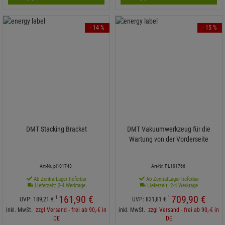
- 14 %
- 15 %
DMT Stacking Bracket
DMT Vakuumwerkzeug für die
Wartung von der Vorderseite
Art-Nr. pl101743
Art-Nr. PL101766
Ab ZentralLager lieferbar
Ab ZentralLager lieferbar
Lieferzeit: 2-4 Werktage
Lieferzeit: 2-4 Werktage
161,
90
€
709,
90
€
1
1
UVP:
189,
21
€
UVP:
831,
81
€
inkl. MwSt.
zzgl Versand - frei ab 90,-€ in
inkl. MwSt.
zzgl Versand - frei ab 90,-€ in
DE
DE