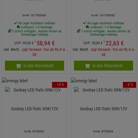
Art-Nr. 1611000084
Art-Nr. 1611000082
Ab Lager Aschheim lieferbar
Ab Lager Aschheim lieferbar
Lieferzeit: 1-3 Werktage
Lieferzeit: 1-3 Werktage
2 sofort verfügbar , weitere Artikel ab
1 sofort verfügbar , weitere Artikel ab
Zentrallager lieferbar
Zentrallager lieferbar
58,
94
€
22,
63
€
1
1
UVP:
99,
00
€
UVP:
38,
00
€
inkl. MwSt.
zzgl Versand - frei ab 90,-€ in
inkl. MwSt.
zzgl Versand - frei ab 90,-€ in
DE
DE
In den Warenkorb
In den Warenkorb
- 18 %
- 8 %
Goobay LED-Trafo 30W/12V
Goobay LED-Trafo 50W/12V
Art-Nr. WT30003
Art-Nr. WT30004