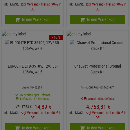
inkl. MwSt.
zzgl Versand - frei ab 90,-€ in
inkl. MwSt.
zzgl Versand - frei ab 90,-€ in
DE
DE
In den Warenkorb
In den Warenkorb
- 16 %
EUROLITE ETD-35105, 12V/ 35-
Chauvet Professional Ground
105VA, weiß
Stack Kit
Art-Nr. 51402275
Art-Nr. CHGROUNDSTACKKIT
Ab ZentralLager lieferbar
Lieferzeit: 2-4 Werktage
aktuell nicht lieferbar.
14,
89
€
4.758,
81
€
1
UVP:
17,
73
€
inkl. MwSt.
zzgl Versand - frei ab 90,-€ in
inkl. MwSt.
zzgl Versand - frei ab 90,-€ in
DE
DE
In den Warenkorb
In den Warenkorb