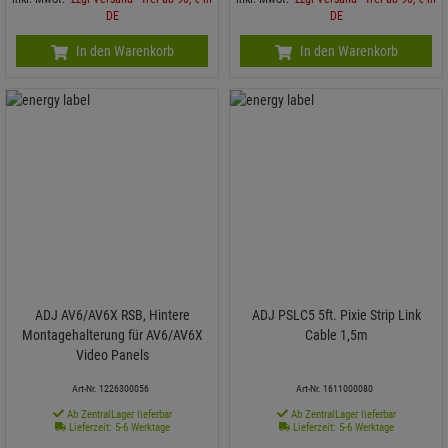
DE
DE
In den Warenkorb
In den Warenkorb
ADJ AV6/AV6X RSB, Hintere
ADJ PSLC5 5ft. Pixie Strip Link
Montagehalterung für AV6/AV6X
Cable 1,5m
Video Panels
Art-Nr. 1226300056
Art-Nr. 1611000080
Ab ZentralLager lieferbar
Ab ZentralLager lieferbar
Lieferzeit: 5-6 Werktage
Lieferzeit: 5-6 Werktage