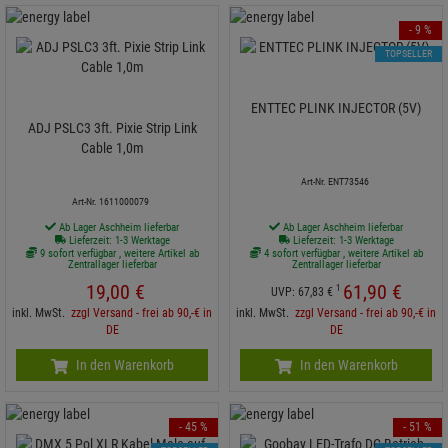
- 9 %
TOPSELLER
ENTTEC PLINK INJECTOR (5V)
ADJ PSLC3 3ft. Pixie Strip Link
Cable 1,0m
Art-Nr. ENT73546
Art-Nr. 1611000079
Ab Lager Aschheim lieferbar
Ab Lager Aschheim lieferbar
Lieferzeit: 1-3 Werktage
Lieferzeit: 1-3 Werktage
9 sofort verfügbar , weitere Artikel ab
4 sofort verfügbar , weitere Artikel ab
Zentrallager lieferbar
Zentrallager lieferbar
19,
00
€
61,
90
€
1
UVP:
67,
83
€
inkl. MwSt.
zzgl Versand - frei ab 90,-€ in
inkl. MwSt.
zzgl Versand - frei ab 90,-€ in
DE
DE
In den Warenkorb
In den Warenkorb
- 45 %
- 51 %