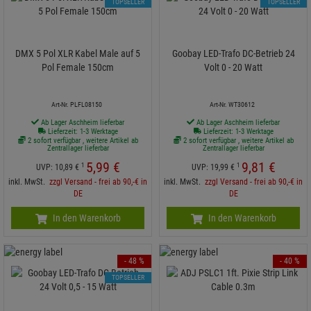
TOPSELLER
TOPSELLER
DMX 5 Pol XLR Kabel Male auf 5
Goobay LED-Trafo DC-Betrieb 24
Pol Female 150cm
Volt 0 - 20 Watt
Art-Nr. PLFL08150
Art-Nr. WT30612
Ab Lager Aschheim lieferbar
Ab Lager Aschheim lieferbar
Lieferzeit: 1-3 Werktage
Lieferzeit: 1-3 Werktage
2 sofort verfügbar , weitere Artikel ab
2 sofort verfügbar , weitere Artikel ab
Zentrallager lieferbar
Zentrallager lieferbar
5,
99
€
9,
81
€
1
1
UVP:
10,
89
€
UVP:
19,
99
€
inkl. MwSt.
zzgl Versand - frei ab 90,-€ in
inkl. MwSt.
zzgl Versand - frei ab 90,-€ in
DE
DE
In den Warenkorb
In den Warenkorb
- 48 %
- 40 %
TOPSELLER