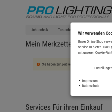
Lichttechnik
Tontechnik
DJ Equipment
Wir verwenden Co
Mein Merkzettel
Unser Online-Shop verwe
Service zu bieten. Dazu 
mit unseren Cookie-Richt
Sie haben zur Zeit keine Artikel auf dem Merkzettel
Einstellunge
Impressum
Datenschutz
Services Für ihren Einkauf