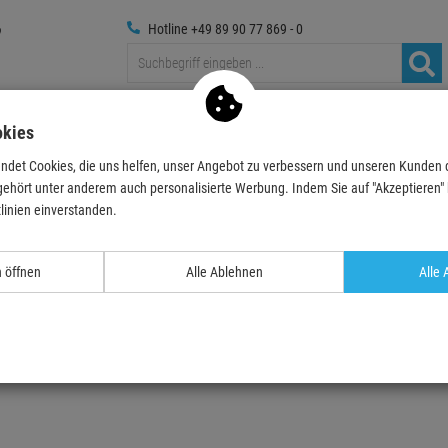
Hotline +49 89 90 77 869 - 0
Traversen
Foto
Medientechnik
Deko & Textilpflanze
okies
ndet Cookies, die uns helfen, unser Angebot zu verbessern und unseren Kunden
gehört unter anderem auch personalisierte Werbung. Indem Sie auf "Akzeptieren" kl
linien einverstanden.
.
n öffnen
Alle Ablehnen
Alle 