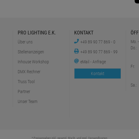
PRO LIGHTING E.K.
KONTAKT
ÖFF
Mo. -
Über uns
+49 89 90 77 869 - 0
Do.:
Stellenanzeigen
+49 89 90 77 869 - 99
Inhouse Workshop
eMail - Anfrage
Fr:
DMX Rechner
Kontakt
Truss Tool
Sa.:
Partner
Unser Team
* Preisangaben inkl. gesetzl. MwSt. und zzgl.
Versandkosten