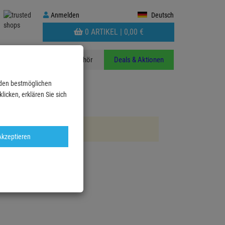
Anmelden
Anmelden
Deutsch
WARENKORB
0 ARTIKEL |
0,
00
€
AUFKLAPPEN
n
Stative
Zubehör
Deals & Aktionen
 den bestmöglichen
icken, erklären Sie sich
Akzeptieren