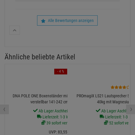
Alle Bewertungen anzeigen
Ähnliche beliebte Artikel
- 4 %
2
DNA POLE ONE Boxenständer mit quadratischem Sockel
PROmagiX LS21 Lautsprecher Stati
verstellbar 141-242 cm bis zu 50 kg
40kg mit Magnesiumg
‹
›
Ab Lager Aschheim lieferbar
Ab Lager Aschheim l
Lieferzeit: 1-3 Werktage
Lieferzeit: 1-3 We
39 sofort verfügbar
52 sofort verfü
UVP:
83,
55
€