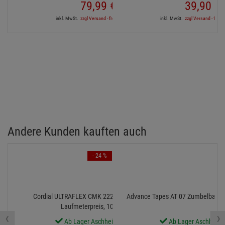
79,
99
€
39,
90
€
inkl. MwSt.
zzgl Versand - frei ab 90,-€ in DE
inkl. MwSt.
zzgl Versand - frei a
Andere Kunden kauften auch
- 24 %
Cordial ULTRAFLEX CMK 222 FLEX BLACK 100 -
Advance Tapes AT 07 Zumbelban
Laufmeterpreis, 100m Rolle
‹
›
Ab Lager Aschheim lieferbar
Ab Lager Aschheim l