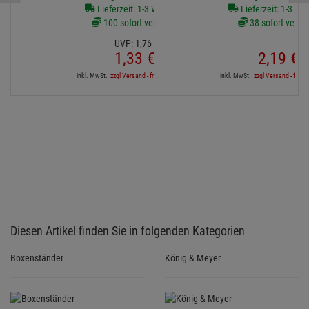
Lieferzeit: 1-3 Werktage
Lieferzeit: 1-3 We
100 sofort verfügbar
38 sofort verfü
UVP:
1,
76
€
1,
33
€
2,
19
€
inkl. MwSt.
zzgl Versand - frei ab 90,-€ in DE
inkl. MwSt.
zzgl Versand - frei a
Diesen Artikel finden Sie in folgenden Kategorien
Boxenständer
König & Meyer