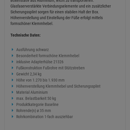
Boxenstativ aus Aluminium, leicht zu transportieren.
Glasfaserverstärkte Verbindungselemente und ein zusätzlicher
Sicherungssplint sorgen für einen stabilen Halt der Box.
Höhenverstellung und Einstellung der Füße erfolgt mittels
formschöner Klemmhebel.
Technische Daten:
Ausführung schwarz
Besonderheit formschöne Klemmhebel
inklusive Adapterhülse 21326
Fußkonstruktion Fußrohre mit Stützstreben
Gewicht 2,34 kg
Höhe von 1.270 bis 1.930 mm
Höhenverstellung Klemmhebel und Sicherungssplint
Material Aluminium
max. Belastbarkeit 50 kg
Produktkategorie Baseline
Rohrende(n) ø 35 mm
Rohrkombination 1-fach ausziehbar