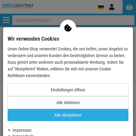
Anmelden
Menü
Weiter einkaufen
ProLighting
Stative
Boxenständer
Wir verwenden Cookies
König & Meyer 21450 Boxenstativ - schwarz
Unser Online-Shop verwendet Cookies, die uns helfen, unser Angebot zu
verbessern und unseren Kunden den bestmöglichen Service zu bieten.
- 33 %
Dazu gehört unter anderem auch personalisierte Werbung. Indem Sie
auf "Akzeptieren" klicken, erklären Sie sich mit unseren Cookie-
TOPSELLER
Richtlinien einverstanden.
König & Meyer 21450 Boxenstativ - schwarz
Einstellungen öffnen
Artikel-Nummer:
21450-000-55
Finanzierung ab
3,43 EUR
/ Monat
Alle Ablehnen
2
UVP:
91,
90
€
61,
90
€
Alle Akzeptieren
inkl. MwSt.
zzgl Versand - frei ab 90,-€ in DE
Impressum
B-Stock verfügbar ab
55,
71
€