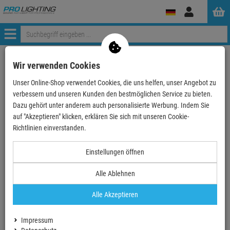
Anmelden
Menü
Weiter einkaufen
ProLighting
Stative
Boxenständer
Wir verwenden Cookies
König & Meyer 26735 Boxenstativ - schwarz
Unser Online-Shop verwendet Cookies, die uns helfen, unser Angebot zu
verbessern und unseren Kunden den bestmöglichen Service zu bieten.
- 35 %
Dazu gehört unter anderem auch personalisierte Werbung. Indem Sie
auf "Akzeptieren" klicken, erklären Sie sich mit unseren Cookie-
TOPSELLER
Richtlinien einverstanden.
König & Meyer 26735 Boxenstativ - schwarz
Einstellungen öffnen
Artikel-Nummer:
26735-000-55
Finanzierung ab
5,43 EUR
/ Monat
Alle Ablehnen
2
UVP:
149,
90
€
97,
90
€
Alle Akzeptieren
inkl. MwSt.
zzgl Versand - frei ab 90,-€ in DE
Impressum