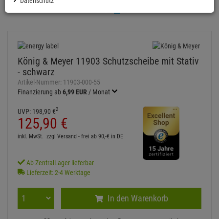
Datenschutz
König & Meyer 11903 Schutzscheibe mit Stativ
- schwarz
Artikel-Nummer:
11903-000-55
Finanzierung ab
6,99 EUR
/ Monat
2
UVP:
198,
90
€
125,
90
€
inkl. MwSt.
zzgl Versand - frei ab 90,-€ in DE
Ab ZentralLager lieferbar
Lieferzeit: 2-4 Werktage
In den Warenkorb