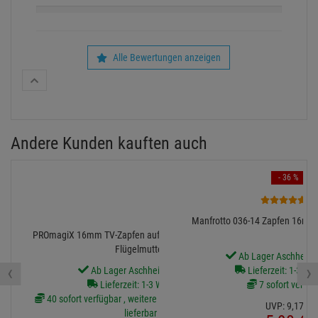
Alle Bewertungen anzeigen
Andere Kunden kauften auch
- 36 %
1
Manfrotto 036-14 Zapfen 16mm 
PROmagiX 16mm TV-Zapfen auf M10x25mm, Stahl mit
Flügelmutter
Ab Lager Aschheim l
‹
›
Ab Lager Aschheim lieferbar
Lieferzeit: 1-3 We
Lieferzeit: 1-3 Werktage
7 sofort verfüg
40 sofort verfügbar , weitere Artikel ab Zentrallager
UVP:
9,
17
€
lieferbar