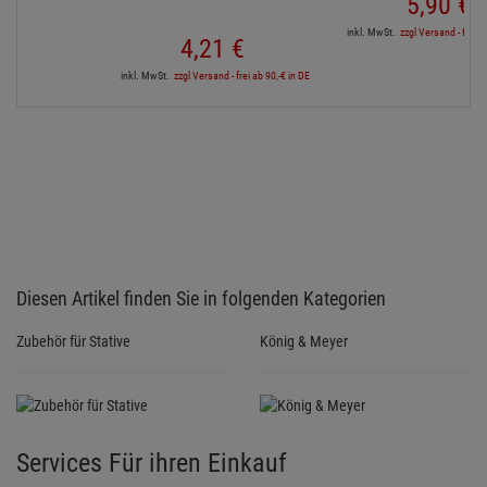
5,
90
€
inkl. MwSt.
zzgl Versand - frei a
4,
21
€
inkl. MwSt.
zzgl Versand - frei ab 90,-€ in DE
Diesen Artikel finden Sie in folgenden Kategorien
Zubehör für Stative
König & Meyer
Services Für ihren Einkauf