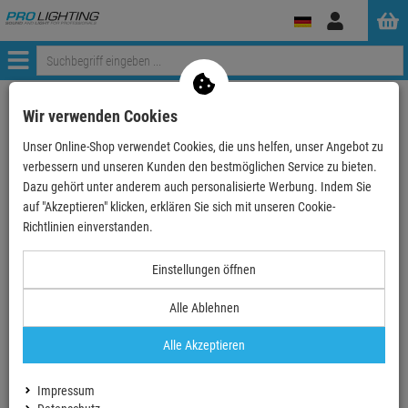
Anmelden
Menü
Weiter einkaufen
ProLighting
Stative
Zubehör für Stative
Wir verwenden Cookies
König & Meyer 11903 Schutzscheibe mit Stativ - sc…
Unser Online-Shop verwendet Cookies, die uns helfen, unser Angebot zu
verbessern und unseren Kunden den bestmöglichen Service zu bieten.
- 37 %
Dazu gehört unter anderem auch personalisierte Werbung. Indem Sie
auf "Akzeptieren" klicken, erklären Sie sich mit unseren Cookie-
TOPSELLER
Richtlinien einverstanden.
Einstellungen öffnen
Alle Ablehnen
Alle Akzeptieren
Impressum