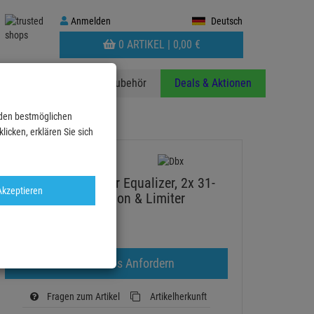
Anmelden
Anmelden
Deutsch
WARENKORB
0 ARTIKEL |
0,
00
€
AUFKLAPPEN
anzen
Stative
Zubehör
Deals & Aktionen
 den bestmöglichen
icken, erklären Sie sich
DBX 2231 Grafischer Equalizer, 2x 31-
Akzeptieren
Band, Noise-Reduction & Limiter
Artikel-Nummer:
DBX2231
aktuell nicht lieferbar.
Weitere Infos Anfordern
Fragen zum Artikel
Artikelherkunft