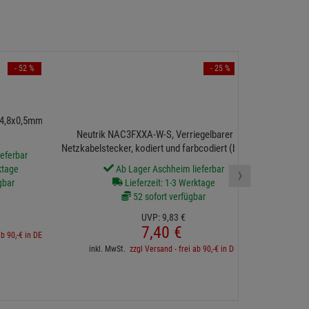
- 52 %
- 25 %
Seetronic SAC
,8x0,5mm für 0,8-
Neutrik NAC3FXXA-W-S, Verriegelbarer AC-
Netzkabelstecker, kodiert und farbcodiert (blau) für
eferbar
Power-In
›
ktage
Ab Lager Aschheim lieferbar
gbar
Lieferzeit: 1-3 Werktage
52 sofort verfügbar
inkl. 
UVP:
9,
83
€
7,
40
€
ab 90,-€ in DE
inkl. MwSt.
zzgl Versand - frei ab 90,-€ in DE