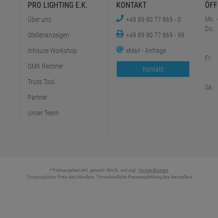
PRO LIGHTING E.K.
KONTAKT
ÖFF
Mo. -
Über uns
+49 89 90 77 869 - 0
Do.:
Stellenanzeigen
+49 89 90 77 869 - 99
Inhouse Workshop
eMail - Anfrage
Fr:
DMX Rechner
Kontakt
Truss Tool
Sa.:
Partner
Unser Team
* Preisangaben inkl. gesetzl. MwSt. und zzgl.
Versandkosten
1
2
Ursprünglicher Preis des Händlers,
Unverbindliche Preisempfehlung des Herstellers