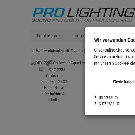
Lichttechnik
Tontechnik
DJ Equipment
Wir verwenden Co
Unser Online-Shop verwe
Weiter einkaufen
ProLighting
Tontechnik
Effektge
Service zu bieten. Dazu 
mit unseren Cookie-Richt
Einstellunge
Impressum
Datenschutz