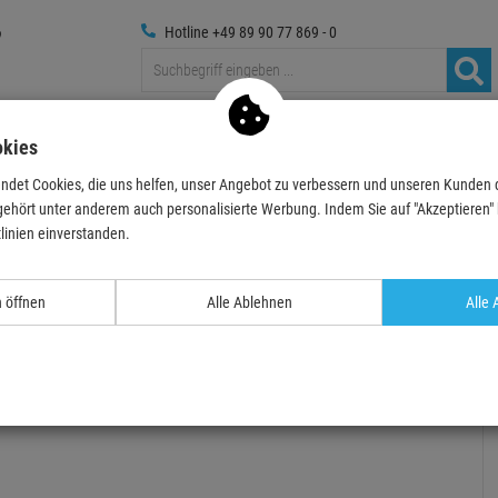
Hotline +49 89 90 77 869 - 0
Traversen
Foto
Medientechnik
Deko & Textilpfl
okies
ndet Cookies, die uns helfen, unser Angebot zu verbessern und unseren Kunden
räte
Equalizer
DBX 2231 Grafischer Equalizer, 2x 31-Band, Noise-…
gehört unter anderem auch personalisierte Werbung. Indem Sie auf "Akzeptieren" kl
linien einverstanden.
- 17 %
n öffnen
Alle Ablehnen
Alle 