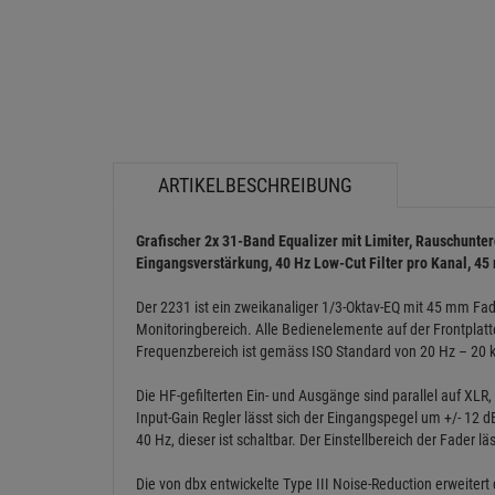
ARTIKELBESCHREIBUNG
Grafischer 2x 31-Band Equalizer mit Limiter, Rauschunte
Eingangsverstärkung, 40 Hz Low-Cut Filter pro Kanal, 4
Der 2231 ist ein zweikanaliger 1/3-Oktav-EQ mit 45 mm Fade
Monitoringbereich. Alle Bedienelemente auf der Frontplatte
Frequenzbereich ist gemäss ISO Standard von 20 Hz – 20 
Die HF-gefilterten Ein- und Ausgänge sind parallel auf XLR,
Input-Gain Regler lässt sich der Eingangspegel um +/- 12 d
40 Hz, dieser ist schaltbar. Der Einstellbereich der Fader l
Die von dbx entwickelte Type III Noise-Reduction erweite