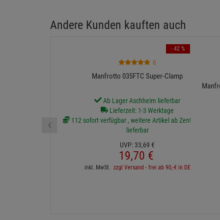
Andere Kunden kauften auch
- 42 %
6
Manfrotto 035FTC Super-Clamp
Manfro
Ab Lager Aschheim lieferbar
Lieferzeit: 1-3 Werktage
‹
112 sofort verfügbar , weitere Artikel ab Zentrallager
lieferbar
UVP:
33,
69
€
19,
70
€
inkl. MwSt.
zzgl Versand - frei ab 90,-€ in DE