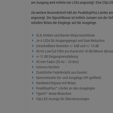
am Ausgang wird mittels vier LEDs angezeigt. Eine Clip-LE
Als weitere Besonderheit hält der PeakStopPlus Limiter a
angezeigt. Die Signal-Masse ist mittels Jumper von der G
schalten Relais die Eingänge auf die Ausgänge.
XLR, Klinken und Barrier-Strips-Anschlüsse
Je 4 LEDs für Ausgangspegel und Gain-Reduction
Umschaltbare Bereiche +/- 6dB und +/- 15 dB
40 Hz Low-Cut Filter pro Kanal mit 18 dB/Oktave (Besse
+/-12 dB Eingangsverstärkung
45 mm Fader (20 Hz – 20 kHz)
Internes Netzteil
Zusätzliche Faderknöpfe aus Gummi
Symmetrische Ein- und Ausgänge (HF-gefiltert)
Hardwired Bypass mit Relais
PeakStopPlus™ Limiter an den Ausgängen
TypeIII™ Noise-Reduction
Clip-LED Anzeige für Übersteuerungen