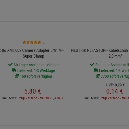
2
tto XMT,002 Camera Adapter 5/8'' M - M10 für
NEUTRIK NLFASTON - Kabelschuh 4
Super Clamp
2,0 mm²
Ab Lager Aschheim lieferbar
Ab Lager Aschheim li
Lieferzeit: 1-3 Werktage
Lieferzeit: 1-3 Wer
160 sofort verfügbar
7700 sofort verfü
UVP:
0,
29
€
5,
80
€
0,
14
€
inkl. MwSt.
zzgl Versand - frei ab 90,-€ in DE
inkl. MwSt.
zzgl Versand - frei 