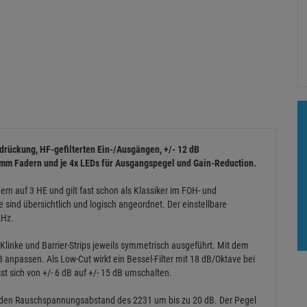
rdrückung, HF-gefilterten Ein-/Ausgängen, +/- 12 dB
5 mm Fadern und je 4x LEDs für Ausgangspegel und Gain-Reduction.
rn auf 3 HE und gilt fast schon als Klassiker im FOH- und
 sind übersichtlich und logisch angeordnet. Der einstellbare
kHz.
 Klinke und Barrier-Strips jeweils symmetrisch ausgeführt. Mit dem
B anpassen. Als Low-Cut wirkt ein Bessel-Filter mit 18 dB/Oktave bei
ässt sich von +/- 6 dB auf +/- 15 dB umschalten.
rt den Rauschspannungsabstand des 2231 um bis zu 20 dB. Der Pegel