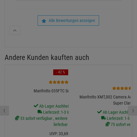
Alle Bewertungen anzeigen
Andere Kunden kauften auch
- 42 %
6
2
Manfrotto 035FTC Super-Clamp
Manfrotto XMT,002 Camera Adapter
Super Clamp
Ab Lager Aschheim lieferbar
‹
›
Lieferzeit: 1-3 Werktage
Ab Lager Aschheim l
33 sofort verfügbar , weitere Artikel ab Zentrallager
Lieferzeit: 1-3 We
lieferbar
75 sofort verfü
UVP:
33,
69
€