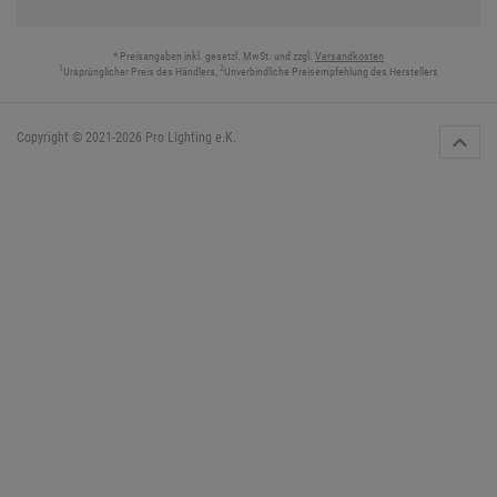
* Preisangaben inkl. gesetzl. MwSt. und zzgl.
Versandkosten
1
2
Ursprünglicher Preis des Händlers,
Unverbindliche Preisempfehlung des Herstellers
Copyright © 2021-2026 Pro Lighting e.K.