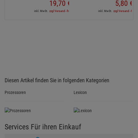
19,
70
€
5,
80
€
inkl. MwSt.
zzgl Versand - frei ab 90,-€ in DE
inkl. MwSt.
zzgl Versand - frei a
Diesen Artikel finden Sie in folgenden Kategorien
Prozessoren
Lexicon
Services Für ihren Einkauf