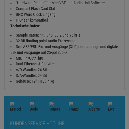
"Hardware Plug-In" für Mac VST und Audio Unit Software
Compact Flash Card Slot
BNC Word Clock Eingang
HiQnet™ kompatibel
Technische Daten:
Sample Raten: 44.1, 48, 88.2 und 96 kHz
32 Bit floating point Audio Prozessing
Drei AES/EBU Ein- und Ausgänge (XLR) oder analoge und digtale
Ein- und Ausgänge auf 25-pol Sub-D
MIDI In/Out/Thru
Dual Ethernet & FireWire
A/D-Wandler: 24 Bit
D/A-Wandler: 24 Bit
Gehäuse: 19" 1HE / 4 kg
KUNDENSERVICE HOTLINE