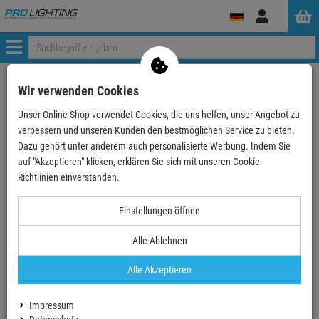
Anmelden
Menü
Weiter einkaufen
ProLighting
Tontechnik
Effektgeräte
Wir verwenden Cookies
Prozessoren
Lexicon PCM96 Surround digital, Surround Effekte …
Unser Online-Shop verwendet Cookies, die uns helfen, unser Angebot zu
verbessern und unseren Kunden den bestmöglichen Service zu bieten.
- 19 %
Dazu gehört unter anderem auch personalisierte Werbung. Indem Sie
auf "Akzeptieren" klicken, erklären Sie sich mit unseren Cookie-
Richtlinien einverstanden.
Lexicon PCM96 Surround digital, Surround
Einstellungen öffnen
Effekte mit FireWire
Artikel-Nummer:
LEXPCM96SUDIG
Alle Ablehnen
Finanzierung ab
103,14 EUR
/ Monat
Alle Akzeptieren
2
UVP:
7.028,
14
€
5.709,
00
€
Impressum
inkl. MwSt.
zzgl Versand - frei ab 90,-€ in DE