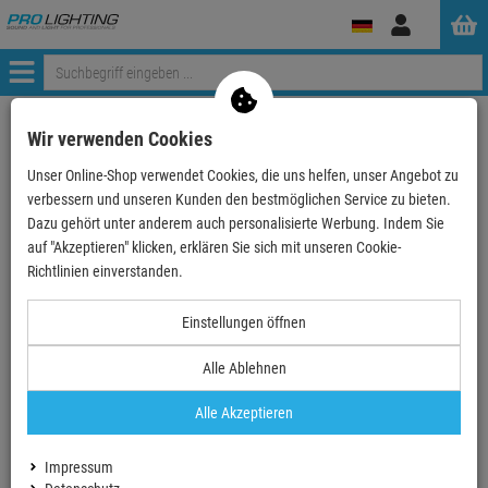
Anmelden
Menü
Weiter einkaufen
ProLighting
Tontechnik
Wir verwenden Cookies
Instrumente & Zubehör
Orchestermöbel & Möbel für Musiker
Unser Online-Shop verwendet Cookies, die uns helfen, unser Angebot zu
Stühle für Orchester
König & Meyer 13415 - Stapelstuhl, Füße verchromt…
verbessern und unseren Kunden den bestmöglichen Service zu bieten.
Dazu gehört unter anderem auch personalisierte Werbung. Indem Sie
auf "Akzeptieren" klicken, erklären Sie sich mit unseren Cookie-
- 20 %
Richtlinien einverstanden.
Einstellungen öffnen
König & Meyer 13415 - Stapelstuhl, Füße
verchromt, Sitzschale schwarz
Alle Ablehnen
Artikel-Nummer:
13415-000-02
Alle Akzeptieren
Finanzierung ab
9,88 EUR
/ Monat
2
UVP:
221,
90
€
Impressum
177,
90
€