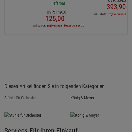
UVP:
534,
31
€
lieferbar
393,
90
€
UVP:
149,
00
€
inkl. MwSt.
zzgl Versand - frei a
125,
00
€
inkl. MwSt.
zzgl Versand - frei ab 90,-€ in DE
Diesen Artikel finden Sie in folgenden Kategorien
Stühle für Orchester
König & Meyer
Services Für ihren Einkauf