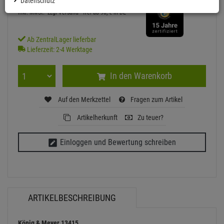
Datenschutz
inkl. MwSt.
zzgl Versand - frei ab 90,-€ in DE
Ab ZentralLager lieferbar
Lieferzeit: 2-4 Werktage
In den Warenkorb
Auf den Merkzettel
Fragen zum Artikel
Artikelherkunft
Zu teuer?
Einloggen und Bewertung schreiben
ARTIKELBESCHREIBUNG
König & Meyer 13415