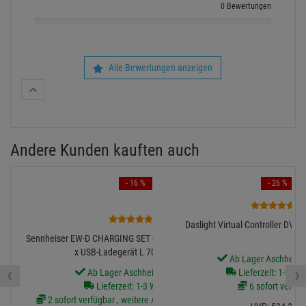
0 Bewertungen
Alle Bewertungen anzeigen
Andere Kunden kauften auch
- 16 %
- 26 %
1
2
Daslight Virtual Controller DVC
Sennheiser EW-D CHARGING SET - EW-D Ladeset Enthält 1
x USB-Ladegerät L 70, 2 x Akkup
Ab Lager Aschheim l
‹
›
Ab Lager Aschheim lieferbar
Lieferzeit: 1-3 We
Lieferzeit: 1-3 Werktage
6 sofort verfüg
2 sofort verfügbar , weitere Artikel ab Zentrallager