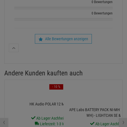
0 Bewertungen
0 Bewertungen
Alle Bewertungen anzeigen
Andere Kunden kauften auch
- 10 %
HK Audio POLAR 12 MK2 schwarz
APE Labs BATTERY PACK NI-MH 7.2 
WH) - LIGHTCAN SE & LI
Ab Lager Aschheim lieferbar
‹
›
Lieferzeit: 1-3 Werktage
Ab Lager Aschheim l