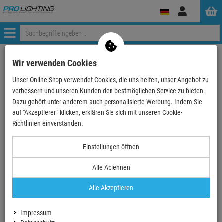
Anmelden
Menü
Weiter einkaufen
ProLighting
Tontechnik
Wir verwenden Cookies
Instrumente & Zubehör
Orchestermöbel & Möbel für Musiker
Unser Online-Shop verwendet Cookies, die uns helfen, unser Angebot zu
Stühle für Orchester
König & Meyer 13430 - Orchesterstuhl, schwarz
verbessern und unseren Kunden den bestmöglichen Service zu bieten.
Dazu gehört unter anderem auch personalisierte Werbung. Indem Sie
- 28 %
auf "Akzeptieren" klicken, erklären Sie sich mit unseren Cookie-
TOPSELLER
Richtlinien einverstanden.
König & Meyer 13430 - Orchesterstuhl, schwarz
Einstellungen öffnen
Artikel-Nummer:
13430-000-55
Alle Ablehnen
Finanzierung ab
10,10 EUR
/ Monat
2
Alle Akzeptieren
UVP:
304,
90
€
220,
90
€
Impressum
inkl. MwSt.
zzgl Versand - frei ab 90,-€ in DE