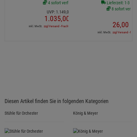
4 sofort verfügbar
Lieferzeit: 1-3 We
8 sofort verfüg
UVP:
1.149,
00
€
1.035,
00
€
26,
00
€
inkl. MwSt.
zzgl Versand - Frachtfrei in DE ab 1'500€
inkl. MwSt.
zzgl Versand - frei a
Diesen Artikel finden Sie in folgenden Kategorien
Stühle für Orchester
König & Meyer