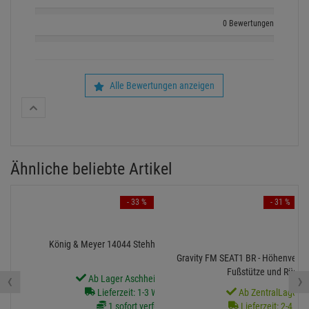
0 Bewertungen
Alle Bewertungen anzeigen
Ähnliche beliebte Artikel
- 33 %
- 31 %
König & Meyer 14044 Stehhilfe - schwarz Stoff
Gravity FM SEAT1 BR - Höhenverstel
Fußstütze und Rücke
‹
›
Ab Lager Aschheim lieferbar
Lieferzeit: 1-3 Werktage
Ab ZentralLager li
1 sofort verfügbar
Lieferzeit: 2-4 We