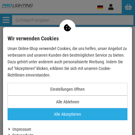
Anmelden
Menü
Weiter einkaufen
ProLighting
Tontechnik
Wir verwenden Cookies
Instrumente & Zubehör
Orchestermöbel & Möbel für Musiker
Unser Online-Shop verwendet Cookies, die uns helfen, unser Angebot zu
Stühle für Orchester
König & Meyer 14050 Stehhilfe mit Rückenlehne, sc…
verbessern und unseren Kunden den bestmöglichen Service zu bieten.
Dazu gehört unter anderem auch personalisierte Werbung. Indem Sie
auf "Akzeptieren" klicken, erklären Sie sich mit unseren Cookie-
- 35 %
Richtlinien einverstanden.
TOPSELLER
Einstellungen öffnen
König & Meyer 14050 Stehhilfe mit
Rückenlehne, schwarz Kunstleder
Alle Ablehnen
Artikel-Nummer:
14050-000-55
Alle Akzeptieren
Finanzierung ab
10,47 EUR
/ Monat
2
UVP:
350,
90
€
Impressum
229,
00
€