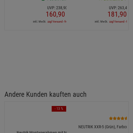
UVP:
238,
90
€
UVP:
263,
49
€
160,
90
€
181,
90
€
inkl. MwSt.
zzgl Versand - frei ab 90,-€ in DE
inkl. MwSt.
zzgl Versand - frei a
Andere Kunden kauften auch
- 13 %
1
NEUTRIK XXR-5 (Grün), Farbcodier
Neutrik Montagerahmen mit M3 Gewinde f. D-Form