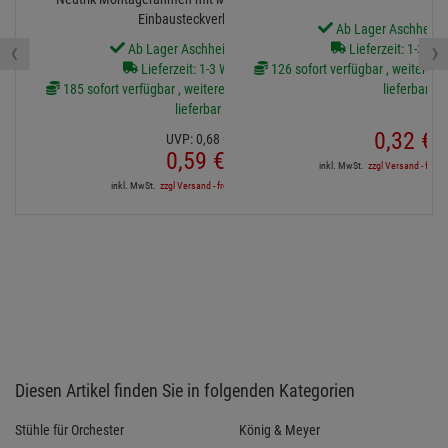
Einbausteckverbinder
Ab Lager Aschheim l
‹
›
Ab Lager Aschheim lieferbar
Lieferzeit: 1-3 We
Lieferzeit: 1-3 Werktage
126 sofort verfügbar , weitere Ar
185 sofort verfügbar , weitere Artikel ab Zentrallager
lieferbar
lieferbar
0,
32
€
UVP:
0,
68
€
0,
59
€
inkl. MwSt.
zzgl Versand - frei a
inkl. MwSt.
zzgl Versand - frei ab 90,-€ in DE
Diesen Artikel finden Sie in folgenden Kategorien
Stühle für Orchester
König & Meyer