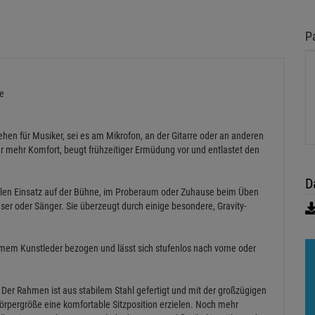
P
ne
en für Musiker, sei es am Mikrofon, an der Gitarre oder an anderen
ür mehr Komfort, beugt frühzeitiger Ermüdung vor und entlastet den
D
sellen Einsatz auf der Bühne, im Proberaum oder Zuhause beim Üben
Bläser oder Sänger. Sie überzeugt durch einige besondere, Gravity-
ehmem Kunstleder bezogen und lässt sich stufenlos nach vorne oder
: Der Rahmen ist aus stabilem Stahl gefertigt und mit der großzügigen
Körpergröße eine komfortable Sitzposition erzielen. Noch mehr