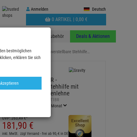
Anmelden
Anmelden
Deutsch
WARENKORB
0 ARTIKEL |
0,
00
€
AUFKLAPPEN
anzen
Stative
Zubehör
Deals & Aktionen
 den bestmöglichen
Gravity FM SEAT1 BR - Höhenverstellbare Stehhilfe…
icken, erklären Sie sich
Gravity FM SEAT1 BR -
Akzeptieren
Höhenverstellbare Stehhilfe mit
Fußstütze und Rückenlehne
Artikel-Nummer:
AHGFMSEAT1BR
Finanzierung ab
10,10 EUR
/ Monat
2
UVP:
263,
49
€
181,
90
€
inkl. MwSt.
zzgl Versand - frei ab 90,-€ in DE