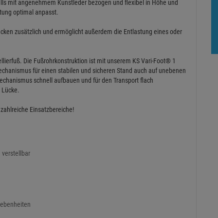
falls mit angenehmem Kunstleder bezogen und flexibel in Höhe und
ltung optimal anpasst.
ücken zusätzlich und ermöglicht außerdem die Entlastung eines oder
ivellierfuß. Die Fußrohrkonstruktion ist mit unserem KS Vari-Foot® 1
echanismus für einen stabilen und sicheren Stand auch auf unebenen
mechanismus schnell aufbauen und für den Transport flach
 Lücke.
 zahlreiche Einsatzbereiche!
verstellbar
nebenheiten