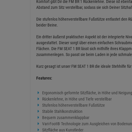
Komfort gibt Dir die FM BR 1 Rückenlehne. Diese ist eben
Abstand zum Sitz verstellbar, sodass sie sich Deiner Sitzha
Die stufenlos höhenverstellbare Fußstütze entlastet den R
beider Beine.
Ein dritter äußerst praktischer Aspekt ist der integrierte N
ausgestattet. Dieser sorgt über einen einfachen Schraubm
Flächen. Die FM SEAT 1 BR lässt sich mithilfe ihres Klapp
zusammenlegen. So passt sie beim Laden in jede schmale
Kurz gesagt ist unser FM SEAT 1 BR die ideale Stehhilfe für
Features:
Ergonomisch geformte Sitzfläche, in Höhe und Neigung 
Rückenlehne, in Höhe und Tiefe verstellbar
Stufenlos höhenverstellbare Fußstütze
Stabile Stahlkonstruktion
Bequem zusammenklappbar
Vari-Foot® Technologie zum Ausgleichen von Bodenu
Sitzfläche aus Kunstleder