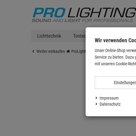
Lichttechnik
Tontechnik
DJ Equipment
Wir verwenden Co
Unser Online-Shop verwe
Weiter einkaufen
ProLighting
Tontechnik
Instrum
Service zu bieten. Dazu 
mit unseren Cookie-Richt
Einstellunge
Impressum
Datenschutz