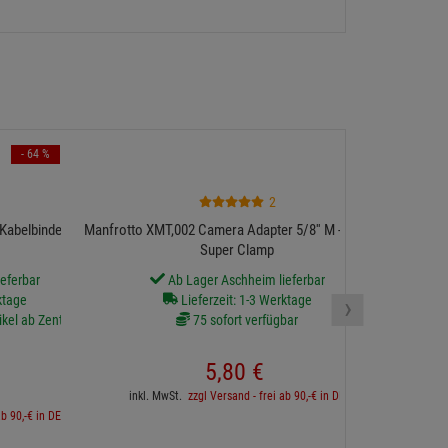
- 64 %
ah Accessori
2
 Kabelbinder 30 cm
Manfrotto XMT,002 Camera Adapter 5/8'' M - M10 für
Super Clamp
eferbar
Ab Lager Aschheim lieferbar
130 sofort v
›
ktage
Lieferzeit: 1-3 Werktage
ikel ab Zentrallager
75 sofort verfügbar
5,
80
€
inkl. 
inkl. MwSt.
zzgl Versand - frei ab 90,-€ in DE
ab 90,-€ in DE