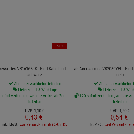
- 61 %
essories VR1616BLK - Klett Kabelbinder 16 cm
ah Accessories VR2030YEL - Klett
schwarz
gelb
Ab Lager Aschheim lieferbar
Ab Lager Aschheim li
Lieferzeit: 1-3 Werktage
Lieferzeit: 1-3 Wer
sofort verfügbar , weitere Artikel ab Zentrallager
120 sofort verfügbar , weitere Art
lieferbar
lieferbar
UVP:
1,
10
€
UVP:
1,
50
€
0,
43
€
0,
54
€
inkl. MwSt.
zzgl Versand - frei ab 90,-€ in DE
inkl. MwSt.
zzgl Versand - frei 