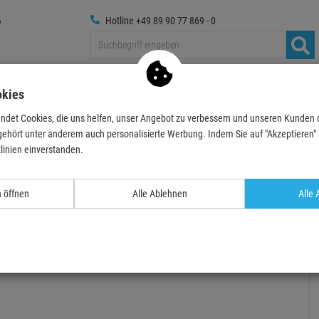
Hotline +49 89 90 77 869 - 0
Traversen
Foto
Medientechnik
Deko & Textilpfl
okies
ndet Cookies, die uns helfen, unser Angebot zu verbessern und unseren Kunden
ente & Zubehör
Orchestermöbel & Möbel für Musiker
Stühle für Orchester
gehört unter anderem auch personalisierte Werbung. Indem Sie auf "Akzeptieren" kl
linien einverstanden.
- 31 %
TOPSELLER
n öffnen
Alle Ablehnen
Alle 