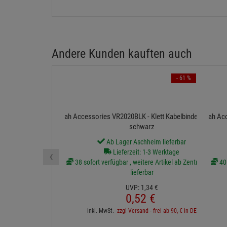
Andere Kunden kauften auch
- 61 %
ah Accessories VR2020BLK - Klett Kabelbinder 20 cm
ah Acc
schwarz
Ab Lager Aschheim lieferbar
‹
Lieferzeit: 1-3 Werktage
38 sofort verfügbar , weitere Artikel ab Zentrallager
40 
lieferbar
UVP:
1,
34
€
0,
52
€
inkl. MwSt.
zzgl Versand - frei ab 90,-€ in DE