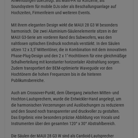
Anwendungen überzeugt: als Main-PA für Konzerte, als
Soundsystem für mobile DJs oder als Beschallungsanlage auf
Hochzeiten, Firmenfeiern und weiteren Events.
Mit ihrem eleganten Design wirkt die MAUI 28 G3 W besonders
harmonisch. Die zwei Aluminium-Säulenelemente sitzen in der
MAUI G3-Serie am vorderen Rand des Subwoofers, was den
nahtlosen optischen Eindruck nochmals verstärkt. In den Säulen
sitzen 12 x 3,5''-Mittentöner, die in Kombination mit dem innovativen
Phase-Plug-Design und den 2 x 1''-Hochtönern für eine gleichmäßige
Schallverteilung mit konstanter horizontaler Abstrahlung sorgen.
Zudem transportiert der BEM-optimierte Waveguide vor den
Hochtönern die hohen Frequenzen bis in die hinteren
Publikumsbereiche.
Auch am Crossover-Punkt, dem Übergang zwischen Mitten- und
Hochton-Lautsprechern, wurde die Entwickler-Hand angelegt, um
die harmonischen Verzerrungen und Auslöschungen zu reduzieren
und den Sound noch transparenter und druckvoller zu gestalten.
Das Ergebnis: eine besonders präzise Abbildung von Vocals und
Instrumenten über den gesamten 120° x 30° Abstrahlbereich.
Die Säulen der MAUI 28 G3 W sind als Cardioid-Lautsprecher