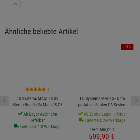
Ähnliche beliebte Artikel
- 8 %
1
‹
›
LD Systems MAUI 28 G3
LD Systems MAUI 5 - Ultra
Stereo Bundle 2x Maui 28 G3
portables Säulen PA System
+ Taschen
mit Mixer
Ab Lager Aschheim
Ab ZentralLager lieferbar
lieferbar
Lieferzeit: 2-4 Werktage
Lieferzeit: 1-3 Werktage
UVP:
655,
00
€
599,
90
€