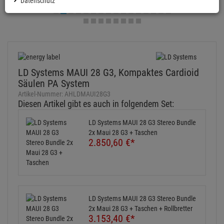
Datenschutz
LD Systems MAUI 28 G3, Kompaktes Cardioid
Säulen PA System
Artikel-Nummer:
AHLDMAUI28G3
Diesen Artikel gibt es auch in folgendem Set:
LD Systems MAUI 28 G3 Stereo Bundle
2x Maui 28 G3 + Taschen
2.850,
60
€
*
LD Systems MAUI 28 G3 Stereo Bundle
2x Maui 28 G3 + Taschen + Rollbretter
3.153,
40
€
*