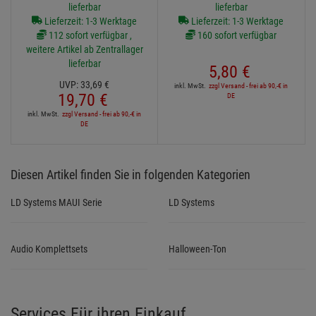
lieferbar
lieferbar
Lieferzeit: 1-3 Werktage
Lieferzeit: 1-3 Werktage
112 sofort verfügbar ,
160 sofort verfügbar
weitere Artikel ab Zentrallager
lieferbar
5,
80
€
UVP:
33,
69
€
inkl. MwSt.
zzgl Versand - frei ab 90,-€ in
19,
70
€
DE
inkl. MwSt.
zzgl Versand - frei ab 90,-€ in
DE
Diesen Artikel finden Sie in folgenden Kategorien
LD Systems MAUI Serie
LD Systems
Audio Komplettsets
Halloween-Ton
Services Für ihren Einkauf