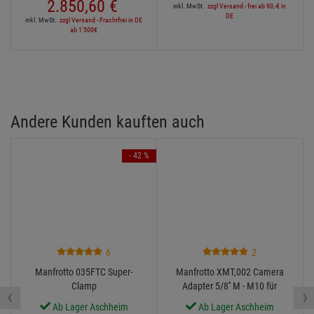
2.850,
60
€
inkl. MwSt.
zzgl Versand - frei ab 90,-€ in
DE
inkl. MwSt.
zzgl Versand - Frachtfrei in DE
ab 1'500€
Andere Kunden kauften auch
- 42 %
6
2
Manfrotto 035FTC Super-
Manfrotto XMT,002 Camera
Clamp
Adapter 5/8'' M - M10 für
‹
›
Super Clamp
Ab Lager Aschheim
Ab Lager Aschheim