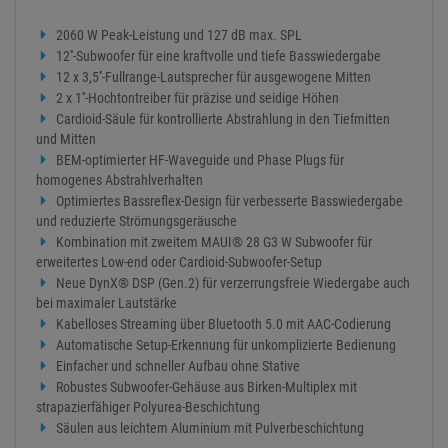
2060 W Peak-Leistung und 127 dB max. SPL
12''-Subwoofer für eine kraftvolle und tiefe Basswiedergabe
12 x 3,5''-Fullrange-Lautsprecher für ausgewogene Mitten
2 x 1''-Hochtontreiber für präzise und seidige Höhen
Cardioid-Säule für kontrollierte Abstrahlung in den Tiefmitten
und Mitten
BEM-optimierter HF-Waveguide und Phase Plugs für
homogenes Abstrahlverhalten
Optimiertes Bassreflex-Design für verbesserte Basswiedergabe
und reduzierte Strömungsgeräusche
Kombination mit zweitem MAUI® 28 G3 W Subwoofer für
erweitertes Low-end oder Cardioid-Subwoofer-Setup
Neue DynX® DSP (Gen.2) für verzerrungsfreie Wiedergabe auch
bei maximaler Lautstärke
Kabelloses Streaming über Bluetooth 5.0 mit AAC-Codierung
Automatische Setup-Erkennung für unkomplizierte Bedienung
Einfacher und schneller Aufbau ohne Stative
Robustes Subwoofer-Gehäuse aus Birken-Multiplex mit
strapazierfähiger Polyurea-Beschichtung
Säulen aus leichtem Aluminium mit Pulverbeschichtung