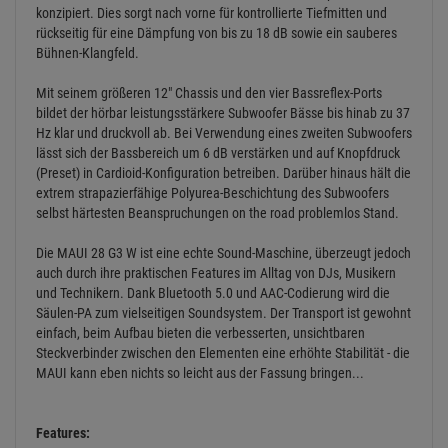
konzipiert. Dies sorgt nach vorne für kontrollierte Tiefmitten und
rückseitig für eine Dämpfung von bis zu 18 dB sowie ein sauberes
Bühnen-Klangfeld.
Mit seinem größeren 12" Chassis und den vier Bassreflex-Ports
bildet der hörbar leistungsstärkere Subwoofer Bässe bis hinab zu 37
Hz klar und druckvoll ab. Bei Verwendung eines zweiten Subwoofers
lässt sich der Bassbereich um 6 dB verstärken und auf Knopfdruck
(Preset) in Cardioid-Konfiguration betreiben. Darüber hinaus hält die
extrem strapazierfähige Polyurea-Beschichtung des Subwoofers
selbst härtesten Beanspruchungen on the road problemlos Stand.
Die MAUI 28 G3 W ist eine echte Sound-Maschine, überzeugt jedoch
auch durch ihre praktischen Features im Alltag von DJs, Musikern
und Technikern. Dank Bluetooth 5.0 und AAC-Codierung wird die
Säulen-PA zum vielseitigen Soundsystem. Der Transport ist gewohnt
einfach, beim Aufbau bieten die verbesserten, unsichtbaren
Steckverbinder zwischen den Elementen eine erhöhte Stabilität - die
MAUI kann eben nichts so leicht aus der Fassung bringen...
Features: