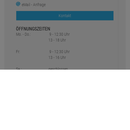
eMail - Anfrage
Kontakt
ÖFFNUNGSZEITEN
Mo. - Do.:
9 - 12:30 Uhr
13 - 18 Uhr
Fr:
9 - 12:30 Uhr
13 - 16 Uhr
Sa.:
geschlossen
SOCIAL MEDIA
* Preisangaben inkl. gesetzl. MwSt. und zzgl.
Versandkosten
1
2
Ursprünglicher Preis des Händlers,
Unverbindliche Preisempfehlung des Herstellers