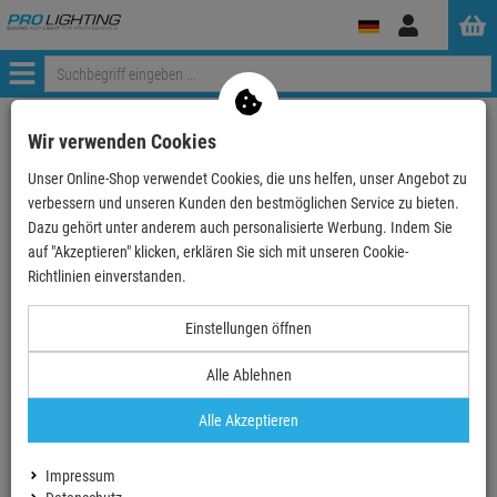
Anmelden
Menü
Weiter einkaufen
ProLighting
Tontechnik
Lautsprecherboxen
Wir verwenden Cookies
Boxen nach Hersteller
LD-Systems
LD Systems MAUI Serie
Unser Online-Shop verwendet Cookies, die uns helfen, unser Angebot zu
LD Systems MAUI 28 G3, Kompaktes Cardioid Säulen …
verbessern und unseren Kunden den bestmöglichen Service zu bieten.
Dazu gehört unter anderem auch personalisierte Werbung. Indem Sie
- 13 %
auf "Akzeptieren" klicken, erklären Sie sich mit unseren Cookie-
TOPSELLER
Richtlinien einverstanden.
Einstellungen öffnen
Alle Ablehnen
Alle Akzeptieren
Impressum