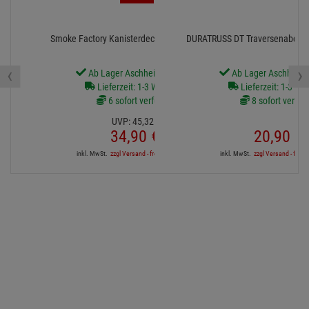
Smoke Factory Kanisterdeckel inkl. Stecktülle
DURATRUSS DT Traversenabdec
‹
›
Ab Lager Aschheim lieferbar
Ab Lager Aschheim l
Lieferzeit: 1-3 Werktage
Lieferzeit: 1-3 We
6 sofort verfügbar
8 sofort verfüg
UVP:
45,
32
€
34,
90
€
20,
90
€
inkl. MwSt.
zzgl Versand - frei ab 90,-€ in DE
inkl. MwSt.
zzgl Versand - frei a