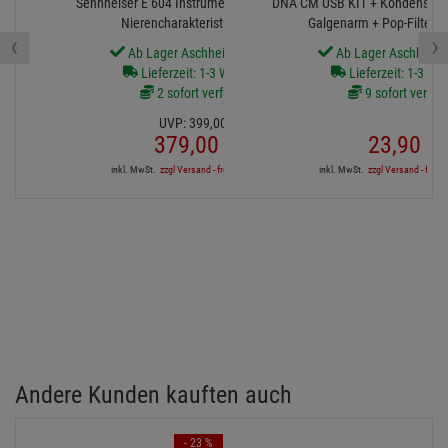
Sennheiser E 604 Instrumentenmikrofon mit
DNA CM USB KIT + Kondensator
Nierencharakteristik 3er Set
Galgenarm + Pop-Filter +
‹
›
Ab Lager Aschheim lieferbar
Ab Lager Aschheim l
Lieferzeit: 1-3 Werktage
Lieferzeit: 1-3 We
2 sofort verfügbar
9 sofort verfüg
UVP:
399,
00
€
379,
00
€
23,
90
€
inkl. MwSt.
zzgl Versand - frei ab 90,-€ in DE
inkl. MwSt.
zzgl Versand - frei a
Andere Kunden kauften auch
- 23 %