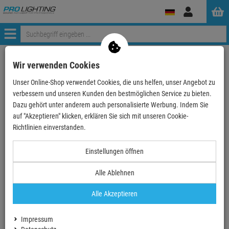
Anmelden
Menü
Weiter einkaufen
ProLighting
Tontechnik
Mikrofone
Wir verwenden Cookies
Mikrofon-Kits
Audix DP5-A - Set
Unser Online-Shop verwendet Cookies, die uns helfen, unser Angebot zu
verbessern und unseren Kunden den bestmöglichen Service zu bieten.
- 24 %
Dazu gehört unter anderem auch personalisierte Werbung. Indem Sie
auf "Akzeptieren" klicken, erklären Sie sich mit unseren Cookie-
TOPSELLER
Richtlinien einverstanden.
Audix DP5-A - Set
Einstellungen öffnen
Artikel-Nummer:
AUDIX36.02.19
Finanzierung ab
12,64 EUR
/ Monat
Alle Ablehnen
2
UVP:
922,
25
€
699,
90
€
Alle Akzeptieren
inkl. MwSt.
zzgl Versand - frei ab 90,-€ in DE
Impressum