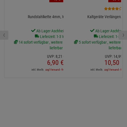
1
Rundstahlkette 4mm, WLL 80kg, 1m
Kaltgeräte Verlängerung
Ab Lager Aschheim lieferbar
Ab Lager Aschheim l
‹
›
Lieferzeit: 1-3 Werktage
Lieferzeit: 1-3 We
14 sofort verfügbar , weitere Artikel ab Zentrallager
5 sofort verfügbar , weitere Art
lieferbar
lieferbar
UVP:
8,
21
€
UVP:
14,
99
€
6,
90
€
10,
50
€
inkl. MwSt.
zzgl Versand - frei ab 90,-€ in DE
inkl. MwSt.
zzgl Versand - frei a