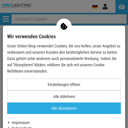
Anmelden
Menü
Weiter einkaufen
ProLighting
Tontechnik
Mikrofone
Wir verwenden Cookies
Mikrofon-Kits
Unser Online-Shop verwendet Cookies, die uns helfen, unser Angebot zu
DNA RV-4 MIX Funkmikrofon 2x Handsender 2x Headse…
verbessern und unseren Kunden den bestmöglichen Service zu bieten.
Dazu gehört unter anderem auch personalisierte Werbung. Indem Sie
auf "Akzeptieren" klicken, erklären Sie sich mit unseren Cookie-
TOPSELLER
Richtlinien einverstanden.
Einstellungen öffnen
DNA RV-4 MIX Funkmikrofon 2x Handsender 2x
Headset Sender + Taschenempfänger Set UHF
Alle Ablehnen
518-542 MHz
Alle Akzeptieren
Artikel-Nummer:
DNA1007
Finanzierung ab
9,59 EUR
/ Monat
Impressum