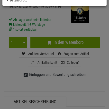
209,
90
€
Datenschutz
inkl. MwSt.
zzgl Versand - frei ab 90,-€ in DE
Ab Lager Aschheim lieferbar
Lieferzeit: 1-3 Werktage
1 sofort verfügbar
In den Warenkorb
Auf den Merkzettel
Fragen zum Artikel
Artikelherkunft
Zu teuer?
Einloggen und Bewertung schreiben
ARTIKELBESCHREIBUNG