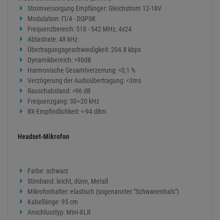
Stromversorgung Empfänger: Gleichstrom 12-18V
Modulation: Π/4 - DQPSK
Frequenzbereich: 518 - 542 MHz, 4x24
Abtastrate: 48 kHz
Übertragungsgeschwindigkeit: 204.8 kbps
Dynamikbereich: >90dB
Harmonische Gesamtverzerrung: <0,1 %
Verzögerung der Audioübertragung: <3ms
Rauschabstand: >96 dB
Frequenzgang: 30~20 kHz
RX-Empfindlichkeit: <-94 dBm
Headset-Mikrofon
Farbe: schwarz
Stirnband: leicht, dünn, Metall
Mikrofonhalter: elastisch (sogenannter "Schwanenhals")
Kabellänge: 95 cm
Anschlusstyp: Mini-XLR