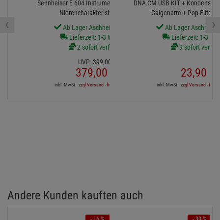
Sennheiser E 604 Instrumentenmikrofon mit
DNA CM USB KIT + Kondensator
Nierencharakteristik 3er Set
Galgenarm + Pop-Filter +
‹
›
Ab Lager Aschheim lieferbar
Ab Lager Aschheim l
Lieferzeit: 1-3 Werktage
Lieferzeit: 1-3 We
2 sofort verfügbar
9 sofort verfüg
UVP:
399,
00
€
379,
00
€
23,
90
€
inkl. MwSt.
zzgl Versand - frei ab 90,-€ in DE
inkl. MwSt.
zzgl Versand - frei a
Andere Kunden kauften auch
- 16 %
- 30 %