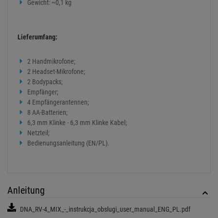
Gewicht: ~0,1 kg
Lieferumfang:
2 Handmikrofone;
2 Headset-Mikrofone;
2 Bodypacks;
Empfänger;
4 Empfängerantennen;
8 AA-Batterien;
6,3 mm Klinke - 6,3 mm Klinke Kabel;
Netzteil;
Bedienungsanleitung (EN/PL).
Anleitung
DNA_RV-4_MIX_-_instrukcja_obslugi_user_manual_ENG_PL.pdf