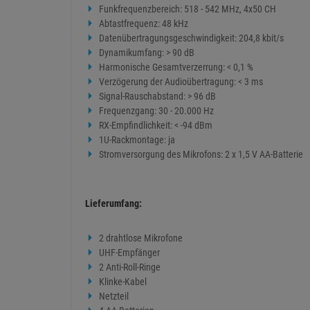
Funkfrequenzbereich: 518 - 542 MHz, 4x50 CH
Abtastfrequenz: 48 kHz
Datenübertragungsgeschwindigkeit: 204,8 kbit/s
Dynamikumfang: > 90 dB
Harmonische Gesamtverzerrung: < 0,1 %
Verzögerung der Audioübertragung: < 3 ms
Signal-Rauschabstand: > 96 dB
Frequenzgang: 30 - 20.000 Hz
RX-Empfindlichkeit: < -94 dBm
1U-Rackmontage: ja
Stromversorgung des Mikrofons: 2 x 1,5 V AA-Batterie
Lieferumfang:
2 drahtlose Mikrofone
UHF-Empfänger
2 Anti-Roll-Ringe
Klinke-Kabel
Netzteil