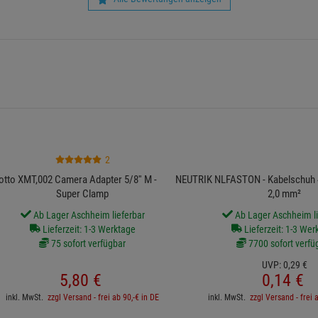
2
tto XMT,002 Camera Adapter 5/8'' M - M10 für
NEUTRIK NLFASTON - Kabelschuh 4
Super Clamp
2,0 mm²
Ab Lager Aschheim lieferbar
Ab Lager Aschheim li
Lieferzeit: 1-3 Werktage
Lieferzeit: 1-3 Wer
75 sofort verfügbar
7700 sofort verfü
UVP:
0,
29
€
5,
80
€
0,
14
€
inkl. MwSt.
zzgl Versand - frei ab 90,-€ in DE
inkl. MwSt.
zzgl Versand - frei 