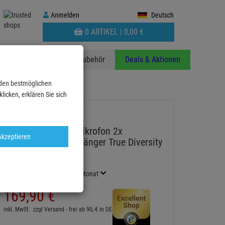
Anmelden
Anmelden
Deutsch
WARENKORB
0 ARTIKEL |
0,
00
€
AUFKLAPPEN
anzen
Stative
Zubehör
Deals & Aktionen
 den bestmöglichen
icken, erklären Sie sich
DNA TDRV 2 Funkmikrofon 2x
Akzeptieren
Handsender, 1 Empfänger True Diversity
UHF 518-542 MHz
Artikel-Nummer:
DNA1008
Finanzierung ab
9,43 EUR
/ Monat
169,
90
€
inkl. MwSt.
zzgl Versand - frei ab 90,-€ in DE