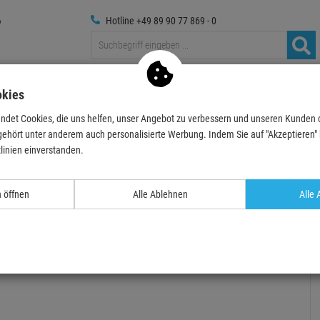
Hotline +49 89 90 77 869 - 0
Traversen
Foto
Medientechnik
Deko & Textilpfl
okies
ndet Cookies, die uns helfen, unser Angebot zu verbessern und unseren Kunden
ne
Mikrofon-Kits
DNA TDRV 2 Funkmikrofon 2x Handsender, 1 Empfänge…
gehört unter anderem auch personalisierte Werbung. Indem Sie auf "Akzeptieren" kl
linien einverstanden.
TOPSELLER
n öffnen
Alle Ablehnen
Alle 