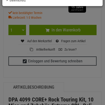
Datenschutz
inkl. MwSt.
zzgl Versand - frei ab 90,-€ in DE
kein bestätigter Termin
Lieferzeit: 1-3 Wochen
In den Warenkorb
Auf den Merkzettel
Fragen zum Artikel
Artikelherkunft
Zu teuer?
Einloggen und Bewertung schreiben
ARTIKELBESCHREIBUNG
DPA 4099 CORE+ Rock Touring Kit, 10