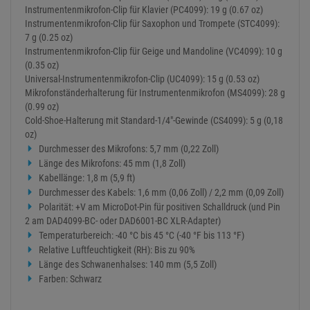
Instrumentenmikrofon-Clip für Klavier (PC4099): 19 g (0.67 oz)
Instrumentenmikrofon-Clip für Saxophon und Trompete (STC4099):
7 g (0.25 oz)
Instrumentenmikrofon-Clip für Geige und Mandoline (VC4099): 10 g
(0.35 oz)
Universal-Instrumentenmikrofon-Clip (UC4099): 15 g (0.53 oz)
Mikrofonständerhalterung für Instrumentenmikrofon (MS4099): 28 g
(0.99 oz)
Cold-Shoe-Halterung mit Standard-1/4"-Gewinde (CS4099): 5 g (0,18
oz)
Durchmesser des Mikrofons: 5,7 mm (0,22 Zoll)
Länge des Mikrofons: 45 mm (1,8 Zoll)
Kabellänge: 1,8 m (5,9 ft)
Durchmesser des Kabels: 1,6 mm (0,06 Zoll) / 2,2 mm (0,09 Zoll)
Polarität: +V am MicroDot-Pin für positiven Schalldruck (und Pin
2 am DAD4099-BC- oder DAD6001-BC XLR-Adapter)
Temperaturbereich: -40 °C bis 45 °C (-40 °F bis 113 °F)
Relative Luftfeuchtigkeit (RH): Bis zu 90%
Länge des Schwanenhalses: 140 mm (5,5 Zoll)
Farben: Schwarz