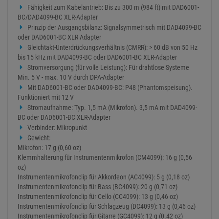
Fähigkeit zum Kabelantrieb: Bis zu 300 m (984 ft) mit DAD6001-
BC/DAD4099-BC XLR-Adapter
Prinzip der Ausgangsbilanz: Signalsymmetrisch mit DAD4099-BC
oder DAD6001-BC XLR Adapter
Gleichtakt-Unterdrückungsverhältnis (CMRR): > 60 dB von 50 Hz
bis 15 kHz mit DAD4099-BC oder DAD6001-BC XLR-Adapter
Stromversorgung (für volle Leistung): Für drahtlose Systeme
Min. 5 V - max. 10 V durch DPA-Adapter
Mit DAD6001-BC oder DAD4099-BC: P48 (Phantomspeisung).
Funktioniert mit 12 V
Stromaufnahme: Typ. 1,5 mA (Mikrofon). 3,5 mA mit DAD4099-
BC oder DAD6001-BC XLR-Adapter
Verbinder: Mikropunkt
Gewicht:
Mikrofon: 17 g (0,60 oz)
Klemmhalterung für Instrumentenmikrofon (CM4099): 16 g (0,56
oz)
Instrumentenmikrofonclip für Akkordeon (AC4099): 5 g (0,18 oz)
Instrumentenmikrofonclip für Bass (BC4099): 20 g (0,71 oz)
Instrumentenmikrofonclip für Cello (CC4099): 13 g (0,46 oz)
Instrumentenmikrofonclip für Schlagzeug (DC4099): 13 g (0,46 oz)
Instrumentenmikrofonclip für Gitarre (GC4099): 12 g (0.42 oz)