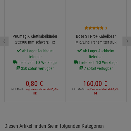
3
PROmagiX Klettkabelbinder
Bose S1 Pro+ Kabelloser
‹
›
25x300 mm schwarz - 1x
Mic/Line Transmitter XLR
Ab Lager Aschheim
Ab Lager Aschheim
lieferbar
lieferbar
Lieferzeit: 1-3 Werktage
Lieferzeit: 1-3 Werktage
350 sofort verfügbar
7 sofort verfügbar
0,
80
€
160,
00
€
inkl. MwSt.
zzgl Versand - frei ab 90,-€ in
inkl. MwSt.
zzgl Versand - frei ab 90,-€ in
DE
DE
Diesen Artikel finden Sie in folgenden Kategorien