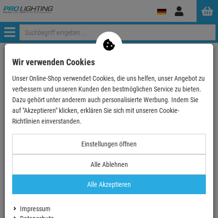
Anmelden
Menü
Weiter einkaufen
ProLighting
Tontechnik
Mikrofone
Wir verwenden Cookies
Mikrofon-Kits
DPA 4099 CORE+ Rock Touring Kit, 10 Mics und Zube…
Unser Online-Shop verwendet Cookies, die uns helfen, unser Angebot zu
verbessern und unseren Kunden den bestmöglichen Service zu bieten.
Dazu gehört unter anderem auch personalisierte Werbung. Indem Sie
auf "Akzeptieren" klicken, erklären Sie sich mit unseren Cookie-
TOPSELLER
Richtlinien einverstanden.
DPA 4099 CORE+ Rock Touring Kit, 10 Mics
Einstellungen öffnen
und Zubehör, Extreme SPL, Peli Case
Alle Ablehnen
Artikel-Nummer:
DPAKIT4099DP10R
Finanzierung ab
122,32 EUR
/ Monat
Alle Akzeptieren
6.771,
10
€
Impressum
Grundpreis: 1 Stück =
677,
11
€