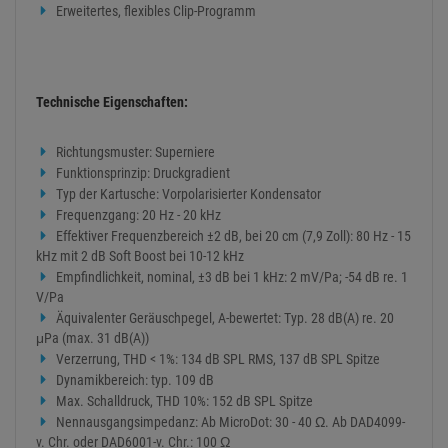
Erweitertes, flexibles Clip-Programm
Technische Eigenschaften:
Richtungsmuster: Superniere
Funktionsprinzip: Druckgradient
Typ der Kartusche: Vorpolarisierter Kondensator
Frequenzgang: 20 Hz - 20 kHz
Effektiver Frequenzbereich ±2 dB, bei 20 cm (7,9 Zoll): 80 Hz - 15
kHz mit 2 dB Soft Boost bei 10-12 kHz
Empfindlichkeit, nominal, ±3 dB bei 1 kHz: 2 mV/Pa; -54 dB re. 1
V/Pa
Äquivalenter Geräuschpegel, A-bewertet: Typ. 28 dB(A) re. 20
μPa (max. 31 dB(A))
Verzerrung, THD < 1%: 134 dB SPL RMS, 137 dB SPL Spitze
Dynamikbereich: typ. 109 dB
Max. Schalldruck, THD 10%: 152 dB SPL Spitze
Nennausgangsimpedanz: Ab MicroDot: 30 - 40 Ω. Ab DAD4099-
v. Chr. oder DAD6001-v. Chr.: 100 Ω