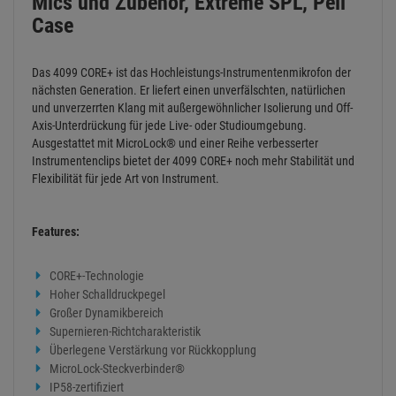
Mics und Zubehör, Extreme SPL, Peli
Case
Das 4099 CORE+ ist das Hochleistungs-Instrumentenmikrofon der
nächsten Generation. Er liefert einen unverfälschten, natürlichen
und unverzerrten Klang mit außergewöhnlicher Isolierung und Off-
Axis-Unterdrückung für jede Live- oder Studioumgebung.
Ausgestattet mit MicroLock® und einer Reihe verbesserter
Instrumentenclips bietet der 4099 CORE+ noch mehr Stabilität und
Flexibilität für jede Art von Instrument.
Features:
CORE+-Technologie
Hoher Schalldruckpegel
Großer Dynamikbereich
Supernieren-Richtcharakteristik
Überlegene Verstärkung vor Rückkopplung
MicroLock-Steckverbinder®
IP58-zertifiziert