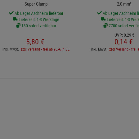
2
tto XMT,002 Camera Adapter 5/8'' M - M10 für
NEUTRIK NLFASTON - Kabelschuh 4
Super Clamp
2,0 mm²
Ab Lager Aschheim lieferbar
Ab Lager Aschheim li
Lieferzeit: 1-3 Werktage
Lieferzeit: 1-3 Wer
130 sofort verfügbar
7700 sofort verfü
UVP:
0,
29
€
5,
80
€
0,
14
€
inkl. MwSt.
zzgl Versand - frei ab 90,-€ in DE
inkl. MwSt.
zzgl Versand - frei 