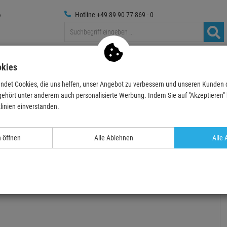
Hotline +49 89 90 77 869 - 0
Traversen
Foto
Medientechnik
Deko & Textilpfl
okies
ndet Cookies, die uns helfen, unser Angebot zu verbessern und unseren Kunden
ne
Mikrofon-Kits
SHURE Nexadyne™ 6-3PK - Dynamisches Tom-&Snaremic…
gehört unter anderem auch personalisierte Werbung. Indem Sie auf "Akzeptieren" kl
linien einverstanden.
- 18 %
TOPSELLER
n öffnen
Alle Ablehnen
Alle 