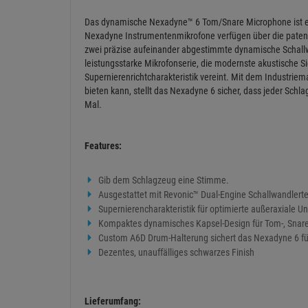
Techni
ARTIKELBESCHREIBUNG
SHURE Nexadyne™ 6-3PK - Dynamisches Tom-&Snaremic,
Das dynamische Nexadyne™ 6 Tom/Snare Microphone ist ein 
Nexadyne Instrumentenmikrofone verfügen über die patenti
zwei präzise aufeinander abgestimmte dynamische Schallwa
leistungsstarke Mikrofonserie, die modernste akustische S
Supernierenrichtcharakteristik vereint. Mit dem Industriem
bieten kann, stellt das Nexadyne 6 sicher, dass jeder Schl
Mal.
Features:
Gib dem Schlagzeug eine Stimme.
Ausgestattet mit Revonic™ Dual-Engine Schallwandlerte
Supernierencharakteristik für optimierte außeraxiale U