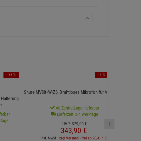
- 38 %
- 9 %
DPA DL
Shure MV88+W-Z6, Drahtloses Mikrofon für Videografie