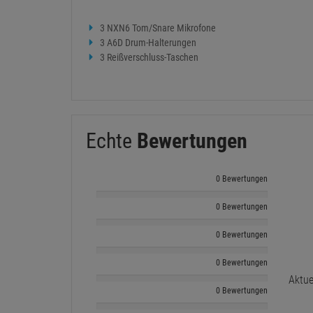
Kompaktes dynamisches Kapsel-Design für Tom-, Snar
Custom A6D Drum-Halterung sichert das Nexadyne 6 für 
Dezentes, unauffälliges schwarzes Finish
Lieferumfang:
3 NXN6 Tom/Snare Mikrofone
3 A6D Drum-Halterungen
3 Reißverschluss-Taschen
Echte
Bewertungen
0 Bewertungen
0 Bewertungen