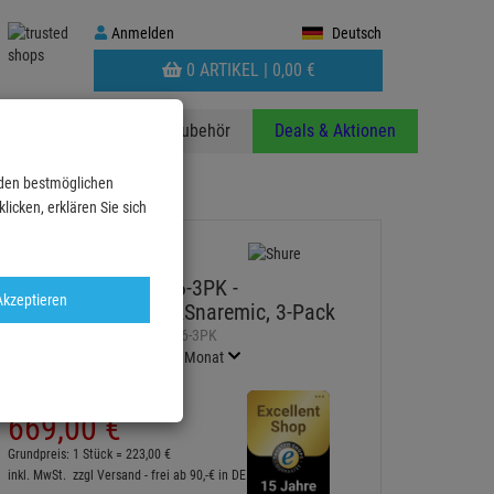
Anmelden
Anmelden
Deutsch
WARENKORB
0 ARTIKEL |
0,
00
€
AUFKLAPPEN
anzen
Stative
Zubehör
Deals & Aktionen
 den bestmöglichen
icken, erklären Sie sich
SHURE Nexadyne™ 6-3PK -
Akzeptieren
Dynamisches Tom-&Snaremic, 3-Pack
Artikel-Nummer:
SHURENXN6-3PK
Finanzierung ab
12,08 EUR
/ Monat
2
UVP:
819,
00
€
669,
00
€
Grundpreis: 1 Stück =
223,
00
€
inkl. MwSt.
zzgl Versand - frei ab 90,-€ in DE