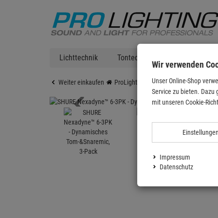
Lichttechnik
Tontechnik
DJ Equipment
Wir verwenden Co
Unser Online-Shop verwe
Weiter einkaufen
ProLighting
Tontechnik
Mikrofo
Service zu bieten. Dazu 
mit unseren Cookie-Richt
Einstellunge
Impressum
Datenschutz