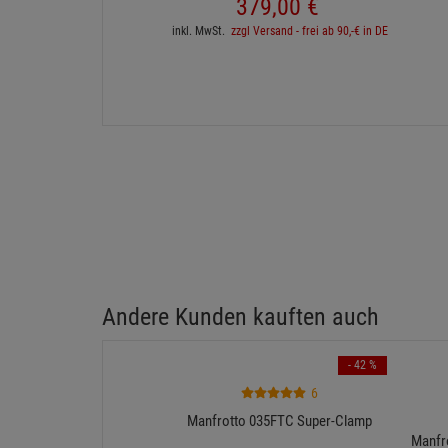
Sennheiser E 604 Instrumentenmikrofon mit
DNA
Nierencharakteristik 3er Set
Ab Lager Aschheim lieferbar
‹
Lieferzeit: 1-3 Werktage
2 sofort verfügbar
UVP:
399,
00
€
379,
00
€
inkl. MwSt.
zzgl Versand - frei ab 90,-€ in DE