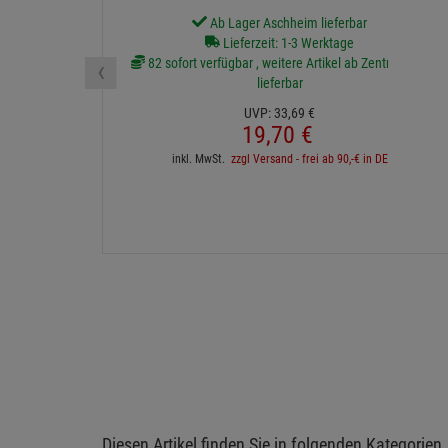
Andere Kunden kauften auch
- 42 %
6
Manfrotto 035FTC Super-Clamp
Manfro
Ab Lager Aschheim lieferbar
Lieferzeit: 1-3 Werktage
‹
82 sofort verfügbar , weitere Artikel ab Zentrallager
lieferbar
UVP:
33,
69
€
19,
70
€
inkl. MwSt.
zzgl Versand - frei ab 90,-€ in DE