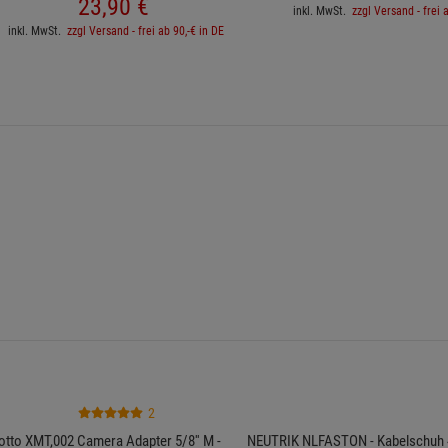
 CM USB KIT + Kondensator USB-Mikrofon +
AKG Drum Set Session I - 4x P4 inkl.
Galgenarm + Pop-Filter + Kabelsatz
2x P17 + Alukoff
Ab Lager Aschheim lieferbar
Ab ZentralLager lie
Lieferzeit: 1-3 Werktage
Lieferzeit: 2-4 Wer
9 sofort verfügbar
UVP:
553,
35
€
343,
90
€
23,
90
€
inkl. MwSt.
zzgl Versand - frei 
inkl. MwSt.
zzgl Versand - frei ab 90,-€ in DE