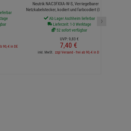
- 52 %
- 25 %
Seetronic SAC
,8x0,5mm für 0,8-
Neutrik NAC3FXXA-W-S, Verriegelbarer AC-
Netzkabelstecker, kodiert und farbcodiert (blau) für
eferbar
Power-In
›
ktage
Ab Lager Aschheim lieferbar
gbar
Lieferzeit: 1-3 Werktage
52 sofort verfügbar
inkl. 
UVP:
9,
83
€
7,
40
€
ab 90,-€ in DE
inkl. MwSt.
zzgl Versand - frei ab 90,-€ in DE