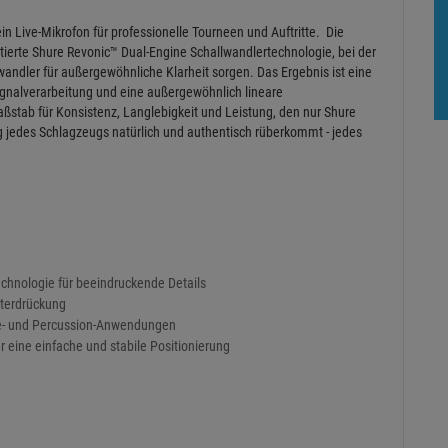
sche Daten
 3-Pack
Live-Mikrofon für professionelle Tourneen und Auftritte. Die
erte Shure Revonic™ Dual-Engine Schallwandlertechnologie, bei der
ndler für außergewöhnliche Klarheit sorgen. Das Ergebnis ist eine
ignalverarbeitung und eine außergewöhnlich lineare
aßstab für Konsistenz, Langlebigkeit und Leistung, den nur Shure
ag jedes Schlagzeugs natürlich und authentisch rüberkommt - jedes
chnologie für beeindruckende Details
nterdrückung