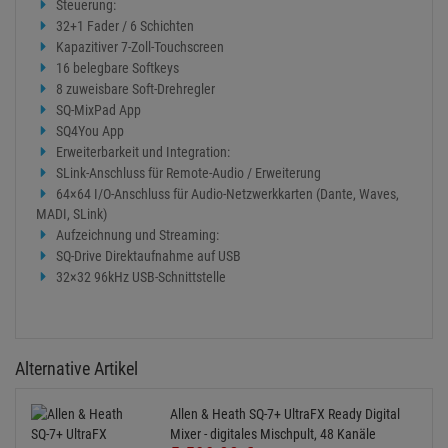
Audio und Verarbeitung:
96kHz XCVI FPGA-Verarbeitung
48 Eingangskanäle
12 Stereo-Mixe + LR
3 Stereo-Matrix
8 Stereo-FX-Engines + dedizierte Stereo-Returns
DEEP bereit für die Verarbeitung
Integrierte I/O:
32+1 eingebaute Mikrofonvorverstärker
2 Stereo-Line-Eingänge
16 XLR-Line-Ausgänge
2 TRS-Line-Ausgänge
AES-Ausgang
Steuerung:
32+1 Fader / 6 Schichten
Kapazitiver 7-Zoll-Touchscreen
16 belegbare Softkeys
8 zuweisbare Soft-Drehregler
SQ-MixPad App
SQ4You App
Erweiterbarkeit und Integration: