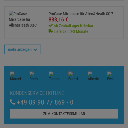
Allen & Heath AR84 Erweiterung 8 Inputs 4
Outputs
799,
90
€
Ab Lager Aschheim lieferbar
Lieferzeit: 1-3 Werktage
ML Haubencase für Allen & Heath SQ7
einfaches Haubencase
359,
00
€
Ab ZentralLager lieferbar
Lieferzeit: 3-5 Monate
ProCase Mixercase für Allen&Heath SQ-7
888,
16
€
Ab ZentralLager lieferbar
Lieferzeit: 2-3 Monate