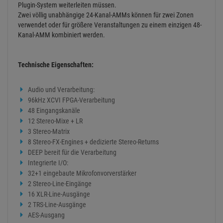
Mit dem integrierten SQ-Drive lassen sich schnell und einfach 16
Kanäle (96 kHz), 32 Kanäle (48 kHz) oder eine Stereoaufnahme des
Spiels direkt auf einen USB-Stick oder ein USB-Laufwerk aufnehmen
und wiedergeben.
Kein Software-Setup, keine Probleme mit dem Soundkartentreiber
und kein zusätzlicher Laptop, den Sie zur Aufführung mitbringen
müssen.
AMM
Automatischer Mikrofonmixer
Die fortschrittlichen automatischen Mikrofonmischer (AMMs) von
SQ machen es zur natürlichen Wahl für das Mischen von
Konferenzen, Podiumsdiskussionen und TV-Shows. Sie sind auch
vollständig in den Mixer integriert, ohne zusätzliche Latenz, sodass
Sie das Audio nicht an ein internes DSP-Rack oder ein externes
Plugin-System weiterleiten müssen.
Zwei völlig unabhängige 24-Kanal-AMMs können für zwei Zonen
verwendet oder für größere Veranstaltungen zu einem einzigen 48-
Kanal-AMM kombiniert werden.
Technische Eigenschaften: