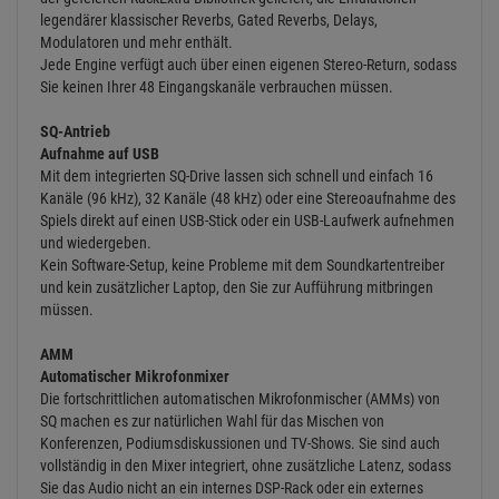
Verarbeitung
Leistungsstarke Verarbeitung
Jeder Eingang verfügt über HPF, ein superschnelles Gate mit
Sidechain und Filter, einen musikalischen parametrischen 4-Band-
Equalizer mit RTA und einen Peak/RMS-Kompressor zur Steuerung
und Gestaltung von Pegeln und Transienten.
Die Mixe verfügen standardmäßig über einen parametrischen und
einen grafischen 28-Band-EQ sowie einen Kompressor, der bei
Bedarf eingeschaltet werden kann.
FX
Weltklasse-FX
SQ ist mit 8 Stereo-FX-Engines ausgestattet und wird komplett mit
der gefeierten RackExtra-Bibliothek geliefert, die Emulationen
legendärer klassischer Reverbs, Gated Reverbs, Delays,
Modulatoren und mehr enthält.
Jede Engine verfügt auch über einen eigenen Stereo-Return, sodass
Sie keinen Ihrer 48 Eingangskanäle verbrauchen müssen.
SQ-Antrieb
Aufnahme auf USB