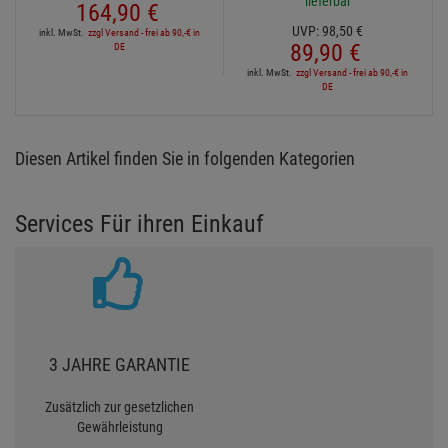
3
Laserworld EL-300RGB -
Global Truss
Gratinglaser RGB mit DMX
Lautsprecherhalterung für
‹
›
F31-45
Ab Lager Aschheim
Ab Lager Aschheim
lieferbar
lieferbar
Lieferzeit: 1-3 Werktage
Lieferzeit: 1-3 Werktage
3 sofort verfügbar
3 sofort verfügbar , weitere
Artikel ab Zentrallager
UVP:
208,
25
€
lieferbar
164,
90
€
UVP:
98,
50
€
inkl. MwSt.
zzgl Versand - frei ab 90,-€ in
89,
90
€
DE
inkl. MwSt.
zzgl Versand - frei ab 90,-€ in
DE