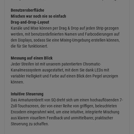
ARTIKELBESCHREIBUNG
Allen & Heath SQ-7 digitales Mischpult 48 Channels / 36 Busse
Ein neuer Standard für kompaktes digitales Mischen
48 Kanäle, 96kHz Digitalmixer für Live-Sound, AV und
Installation.Der Allen & Heath SQ-7 ist der größte Mixer der SQ-Serie,
der speziell für die Bedürfnisse anspruchsvoller Audioprofis
entwickelt wurde. Ausgestattet mit 32+1 Fadern, 32+1 Onboard-
Vorverstärkern, 16 zuweisbaren Softkeys und 8 zuweisbaren Soft
Rotarys bietet der SQ-7 unübertroffene Kontrolle und Anpassung.
Benutzeroberfläche
Mischen war noch nie so einfach
Drag-and-Drop-Layout
Kanäle und Mixe können per Drag & Drop auf jeden Strip gezogen
werden, mit benutzerdefinierten Namen und Farbcodierungen auf
den Displays, sodass Sie eine Mixing-Umgebung erstellen können,
die für Sie funktioniert.