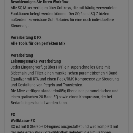
Messung auf einen Blick
Jeder Streifen ist mit unserem patentierten Chromatic-
Kanalmesssystem ausgestattet, mit dem Sie dank LEDs mit
variabler Helligkeit und Farbe auf einen Blick den Pegel anzeigen
können.
Intuitive Steuerung
Das Armaturenbrett von SQ dreht sich um einen hochauflösenden 7-
Zoll-Touchscreen, der von einer Reihe von griffigen, beleuchteten
Encodern eingerahmt wird, um eine intuitive, integrierte Mischung
aus klarem visuellem Feedback und unmittelbarer, praktischer
Steuerung zu schaffen.
Beschleunigen Sie Ihren Workflow
Alle SQ-Mixer verfügen über Softkeys, die mit häufig verwendeten
Funktionen belegt werden können. Der SQ-6 und SQ-7 bieten
außerdem zuweisbare Soft Rotaries für eine noch individuellere
Steuerung.
Verarbeitung & FX
Alle Tools für den perfekten Mix