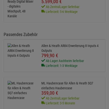
SLink-Anschluss für Remote-Audio / Erweiterung
64×64 I/O-Anschluss für Audio-Netzwerkkarten (Dante, Waves,
MADI, SLink)
Aufzeichnung und Streaming:
SQ-Drive Direktaufnahme auf USB
32×32 96kHz USB-Schnittstelle
Alternative Artikel
Allen & Heath SQ-7+ UltraFX Ready Digital
Mixer - digitales Mischpult, 48 Kanäle
5.599,
00
€
Ab ZentralLager lieferbar
Lieferzeit: 5-6 Werktage
Passendes Zubehör