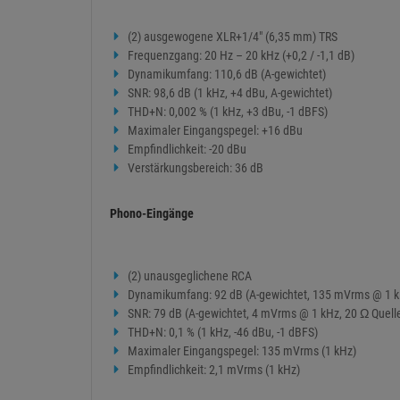
(2) ausgewogene XLR+1/4" (6,35 mm) TRS
Frequenzgang: 20 Hz – 20 kHz (+0,2 / -1,1 dB)
Dynamikumfang: 110,6 dB (A-gewichtet)
SNR: 98,6 dB (1 kHz, +4 dBu, A-gewichtet)
THD+N: 0,002 % (1 kHz, +3 dBu, -1 dBFS)
Maximaler Eingangspegel: +16 dBu
Empfindlichkeit: -20 dBu
Verstärkungsbereich: 36 dB
Phono-Eingänge
(2) unausgeglichene RCA
Dynamikumfang: 92 dB (A-gewichtet, 135 mVrms @ 1 kH
SNR: 79 dB (A-gewichtet, 4 mVrms @ 1 kHz, 20 Ω Quell
THD+N: 0,1 % (1 kHz, -46 dBu, -1 dBFS)
Maximaler Eingangspegel: 135 mVrms (1 kHz)
Empfindlichkeit: 2,1 mVrms (1 kHz)