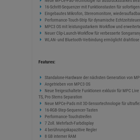
Neue MPCe-Pad-Technologie für ausdrucksstarkes Be
16-Schritt-Sequenzer mit Funktionstasten für sofortige
Eingebautes Mikrofon, Stereomonitore, wiederaufladbare
Performance-Touch-Strip für dynamische Echtzeitsteue
MPC3 OS mit leistungsstarkem Workflow und erweitert
Neuer Clip-Launch-Workflow für verbesserte Songarr
WLAN- und Bluetooth-Verbindung ermöglicht drahtlos
Features:
Standalone-Hardware der nächsten Generation von M
Angetrieben von MPC3 OS
Neue freigeschaltete Funktionen exklusiv für MPC Live II
TS, Pro Stems Separation
Neue MPCe-Pads mit 3D-Sensortechnologie für ultraflex
16-RGB-Step-Sequencer-Tasten
Performance-Touchstreifen
7 Zoll. Mehrfach-Farbdisplay
4 berührungskapazitive Regler
8 GB interner RAM