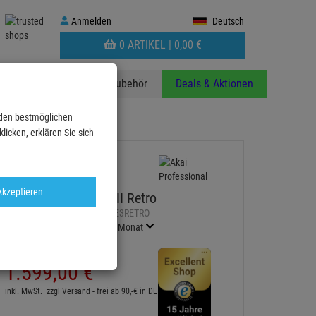
Anmelden
Anmelden
Deutsch
WARENKORB
0 ARTIKEL |
0,
00
€
AUFKLAPPEN
anzen
Stative
Zubehör
Deals & Aktionen
 den bestmöglichen
icken, erklären Sie sich
Akzeptieren
Akai Pro MPC Live III Retro
Artikel-Nummer:
AKMPCLIVE3RETRO
Finanzierung ab
28,88 EUR
/ Monat
2
UVP:
1.649,
99
€
1.599,
00
€
inkl. MwSt.
zzgl Versand - frei ab 90,-€ in DE