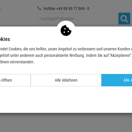
Hotline +49 89 90 77 869 - 0
Traversen
Foto
Medientechnik
Deko & Textilpfl
okies
ndet Cookies, die uns helfen, unser Angebot zu verbessern und unseren Kunden
 Recording
DAW- / MIDI- Controller
Akai Pro MPC Live III Retro
gehört unter anderem auch personalisierte Werbung. Indem Sie auf "Akzeptieren" kl
linien einverstanden.
- 3 %
›
n öffnen
Alle Ablehnen
Alle 