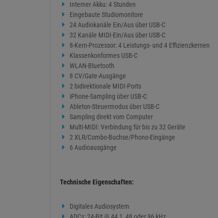
Interner Akku: 4 Stunden
Eingebaute Studiomonitore
24 Audiokanäle Ein/Aus über USB-C
32 Kanäle MIDI-Ein/Aus über USB-C
8-Kern-Prozessor: 4 Leistungs- und 4 Effizienzkernen
Klassenkonformes USB-C
WLAN-Bluetooth
8 CV/Gate-Ausgänge
2 bidirektionale MIDI-Ports
iPhone-Sampling über USB-C
Ableton-Steuermodus über USB-C
Sampling direkt vom Computer
Multi-MIDI: Verbindung für bis zu 32 Geräte
2 XLR/Combo-Buchse/Phono-Eingänge
6 Audioausgänge
Technische Eigenschaften:
Digitales Audiosystem
ADCs: 24-Bit @ 44,1, 48 oder 96 kHz