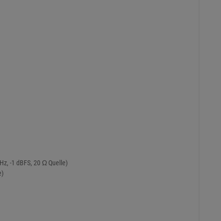
z, -1 dBFS, 20 Ω Quelle)
e)