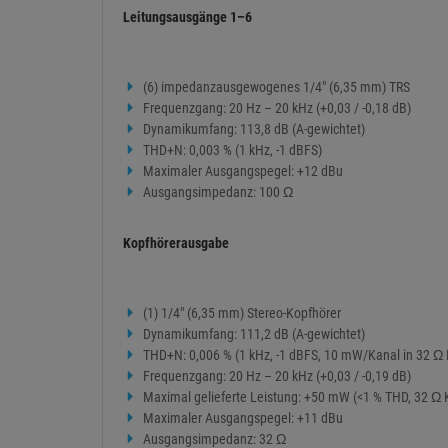
Leitungsausgänge 1–6
(6) impedanzausgewogenes 1/4" (6,35 mm) TRS
Frequenzgang: 20 Hz – 20 kHz (+0,03 / -0,18 dB)
Dynamikumfang: 113,8 dB (A-gewichtet)
THD+N: 0,003 % (1 kHz, -1 dBFS)
Maximaler Ausgangspegel: +12 dBu
Ausgangsimpedanz: 100 Ω
Kopfhörerausgabe
(1) 1/4" (6,35 mm) Stereo-Kopfhörer
Dynamikumfang: 111,2 dB (A-gewichtet)
THD+N: 0,006 % (1 kHz, -1 dBFS, 10 mW/Kanal in 32 Ω 
Frequenzgang: 20 Hz – 20 kHz (+0,03 / -0,19 dB)
Maximal gelieferte Leistung: +50 mW (<1 % THD, 32 Ω 
Maximaler Ausgangspegel: +11 dBu
Ausgangsimpedanz: 32 Ω