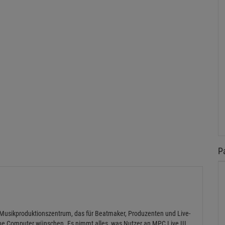
P
es Musikproduktionszentrum, das für Beatmaker, Produzenten und Live-
 ohne Computer wünschen. Es nimmt alles, was Nutzer an MPC Live III