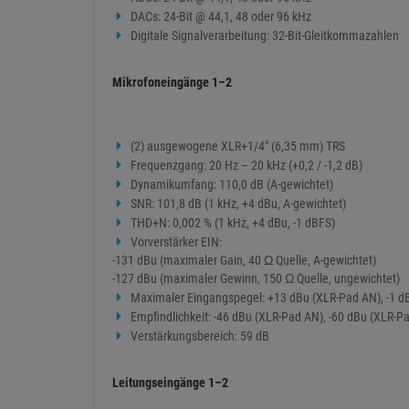
DACs: 24-Bit @ 44,1, 48 oder 96 kHz
Digitale Signalverarbeitung: 32-Bit-Gleitkommazahlen
Mikrofoneingänge 1–2
(2) ausgewogene XLR+1/4" (6,35 mm) TRS
Frequenzgang: 20 Hz – 20 kHz (+0,2 / -1,2 dB)
Dynamikumfang: 110,0 dB (A-gewichtet)
SNR: 101,8 dB (1 kHz, +4 dBu, A-gewichtet)
THD+N: 0,002 % (1 kHz, +4 dBu, -1 dBFS)
Vorverstärker EIN:
-131 dBu (maximaler Gain, 40 Ω Quelle, A-gewichtet)
-127 dBu (maximaler Gewinn, 150 Ω Quelle, ungewichtet)
Maximaler Eingangspegel: +13 dBu (XLR-Pad AN), -1 d
Empfindlichkeit: -46 dBu (XLR-Pad AN), -60 dBu (XLR-P
Verstärkungsbereich: 59 dB
Leitungseingänge 1–2