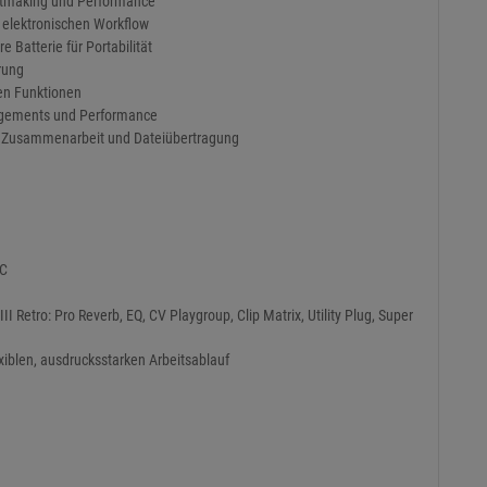
atmaking und Performance
n elektronischen Workflow
 Batterie für Portabilität
rung
en Funktionen
angements und Performance
e Zusammenarbeit und Dateiübertragung
PC
I Retro: Pro Reverb, EQ, CV Playgroup, Clip Matrix, Utility Plug, Super
iblen, ausdrucksstarken Arbeitsablauf