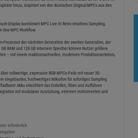
sphäre hinzu, inspiriert von den ikonischen Original-MPCs aus den
ch-Display kombiniert MPC Live III Retro intuitives Sampling,
-in-One-MPC-Workflow.
rn-Prozessor der nächsten Generation der zweiten Generation, der
it 8 GB RAM und 128 GB internem Speicher können Nutzer größere
iten – mit einem reaktionsschnellen, modernen Produktionserlebnis,
ro über vollwertige, expressive RGB-MPCe-Pads mit neuer 3D-
ein eingebautes, hochwertiges Mikrofon für sofortiges Sampling
aufladbarer Akku erleichtert das Erstellen, Üben und Aufführen
tegration mit modularer Ausrüstung, externen Instrumenten und
ter erforderlich
Navigation