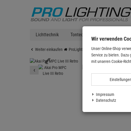
Lichttechnik
Tontechnik
DJ Equipment
Wir verwenden Co
Unser Online-Shop verwe
Weiter einkaufen
ProLighting
Tontechnik
Studio &
Service zu bieten. Dazu 
mit unseren Cookie-Richt
‹
Einstellunge
Impressum
Datenschutz