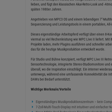
lieben, und fügt den klassischen Akai-Retro-Look und -Atmo
späten 1980er Jahren.
Angetrieben von MPC3 OS und einem lebendigen 7"-Multitou
Sequenzierung und Leistungstools in einem portablen, All
Dieses eigenständige Arbeitspferd verfügt über einen 8-Ke
viermal so viel Rechenleistung wie MPC Live II liefert. M
Projekte laden, mehr Plugins ausführen und schneller arbe
das für die heutige Musikproduktion entwickelt wurde.
Für Studio und Bühne konzipiert, verfügt MPC Live III Ret
Sensortechnologie, integrierte Stereo-Studiomonitore und 
überall, wo die Inspiration einschlägt. Ein interner wieder
unterwegs, während eine umfassende Konnektivität die In
DAWs bei Bedarf unterstützt.
Wichtige Merkmale/Vorteile
Eigenständiges Musikproduktionszentrum – kein Compu
7-Zoll-Multi-Touch-Display mit intuitiver und einfacher 