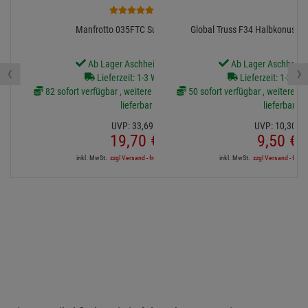
6
Manfrotto 035FTC Super-Clamp
Global Truss F34 Halbkonus fü
Ab Lager Aschheim lieferbar
Ab Lager Aschheim l
‹
›
Lieferzeit: 1-3 Werktage
Lieferzeit: 1-3 We
82 sofort verfügbar , weitere Artikel ab Zentrallager
50 sofort verfügbar , weitere Art
lieferbar
lieferbar
UVP:
33,
69
€
UVP:
10,
30
€
19,
70
€
9,
50
€
inkl. MwSt.
zzgl Versand - frei ab 90,-€ in DE
inkl. MwSt.
zzgl Versand - frei a