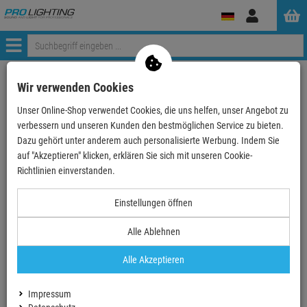
Anmelden
Menü
Weiter einkaufen
ProLighting
Traversen
Kettenzüge
Wir verwenden Cookies
Ultralite Kettenspeicher MK 3 , Textil, rund Ø250…
Unser Online-Shop verwendet Cookies, die uns helfen, unser Angebot zu
verbessern und unseren Kunden den bestmöglichen Service zu bieten.
Dazu gehört unter anderem auch personalisierte Werbung. Indem Sie
auf "Akzeptieren" klicken, erklären Sie sich mit unseren Cookie-
TOPSELLER
Richtlinien einverstanden.
Ultralite Kettenspeicher MK 3 , Textil, rund
Einstellungen öffnen
Ø250 Höhe:300mm bis max. 40m Kette neues
Alle Ablehnen
Modell " made in EU"
Artikel-Nummer:
ULKSTRUMK3
Alle Akzeptieren
Finanzierung ab
4,01 EUR
/ Monat
72,
36
€
Impressum