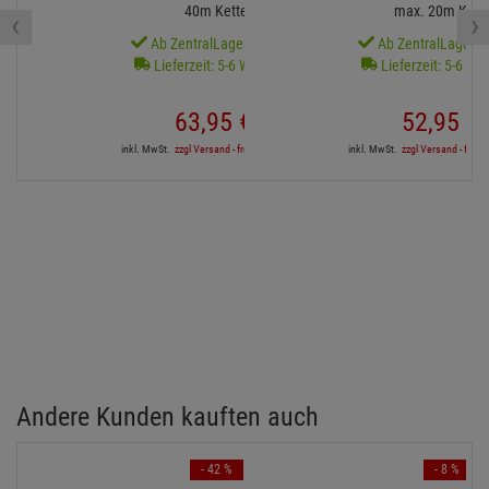
40m Kette
max. 20m Kett
‹
›
Ab ZentralLager lieferbar
Ab ZentralLager li
Lieferzeit: 5-6 Werktage
Lieferzeit: 5-6 We
63,
95
€
52,
95
€
inkl. MwSt.
zzgl Versand - frei ab 90,-€ in DE
inkl. MwSt.
zzgl Versand - frei a
Andere Kunden kauften auch
- 42 %
- 8 %