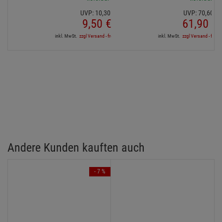
UVP:
10,
30
€
UVP:
70,
60
€
9,
50
€
61,
90
€
inkl. MwSt.
zzgl Versand - frei ab 90,-€ in DE
inkl. MwSt.
zzgl Versand - frei a
Andere Kunden kauften auch
- 7 %