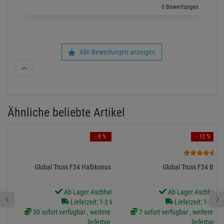
0 Bewertungen
Alle Bewertungen anzeigen
Ähnliche beliebte Artikel
- 8 %
- 12 %
1
Global Truss F34 Halbkonus für Boxcorner M12
Global Truss F34 Bode
Ab Lager Aschheim lieferbar
Ab Lager Aschheim l
‹
›
Lieferzeit: 1-3 Werktage
Lieferzeit: 1-3 We
50 sofort verfügbar , weitere Artikel ab Zentrallager
7 sofort verfügbar , weitere Art
lieferbar
lieferbar