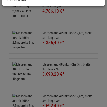
Datenschutz
Messestand mit Querträger 2,5m x
4,5m x 4m (HxBxL)
4.786,
10
€
*
Messestand 4Punkt höhe 2,5m, breite
3m, länge 3m
3.356,
40
€
*
Messestand 4Punkt Höhe 3m, breite
3m, länge 3m
3.690,
20
€
*
Messestand 4Punkt höhe 2,5m, breite
3m, länge 4m
3.592,
40
€
*