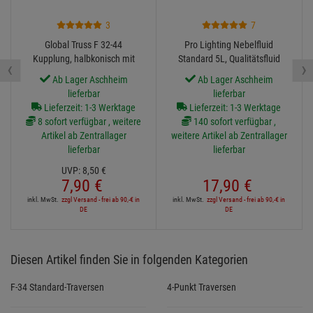
3
7
Global Truss F 32-44
Pro Lighting Nebelfluid
Kupplung, halbkonisch mit
Standard 5L, Qualitätsfluid
‹
›
M10, Halbkonus
Made in Germany
Ab Lager Aschheim
Ab Lager Aschheim
lieferbar
lieferbar
Lieferzeit: 1-3 Werktage
Lieferzeit: 1-3 Werktage
8 sofort verfügbar , weitere
140 sofort verfügbar ,
Artikel ab Zentrallager
weitere Artikel ab Zentrallager
lieferbar
lieferbar
UVP:
8,
50
€
7,
90
€
17,
90
€
inkl. MwSt.
zzgl Versand - frei ab 90,-€ in
inkl. MwSt.
zzgl Versand - frei ab 90,-€ in
DE
DE
Diesen Artikel finden Sie in folgenden Kategorien
F-34 Standard-Traversen
4-Punkt Traversen