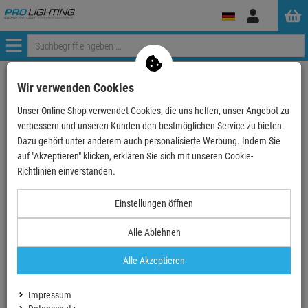
Anmelden
Menü
Weiter einkaufen
ProLighting
Traversen
Wir verwenden Cookies
Traversen nach Hersteller
Global Truss
4-Punkt Traversen
Unser Online-Shop verwendet Cookies, die uns helfen, unser Angebot zu
F-34 Standard-Traversen
Global Truss F34 200cm, 4-Punkt inkl. Verbinder
verbessern und unseren Kunden den bestmöglichen Service zu bieten.
Dazu gehört unter anderem auch personalisierte Werbung. Indem Sie
auf "Akzeptieren" klicken, erklären Sie sich mit unseren Cookie-
- 14 %
Richtlinien einverstanden.
TOPSELLER
Einstellungen öffnen
Global Truss F34 200cm, 4-Punkt inkl.
Verbinder
Alle Ablehnen
Artikel-Nummer:
PF34200
Alle Akzeptieren
1
Diesen Artikel gibt es auch in folgendem Set:
Impressum