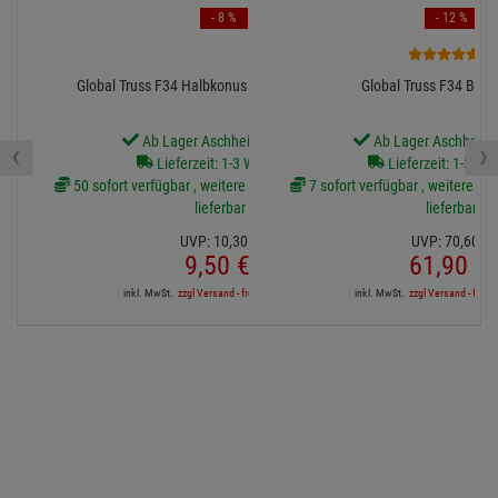
- 8 %
- 12 %
1
Global Truss F34 Halbkonus für Boxcorner M12
Global Truss F34 Bode
Ab Lager Aschheim lieferbar
Ab Lager Aschheim l
‹
›
Lieferzeit: 1-3 Werktage
Lieferzeit: 1-3 We
50 sofort verfügbar , weitere Artikel ab Zentrallager
7 sofort verfügbar , weitere Art
lieferbar
lieferbar
UVP:
10,
30
€
UVP:
70,
60
€
9,
50
€
61,
90
€
inkl. MwSt.
zzgl Versand - frei ab 90,-€ in DE
inkl. MwSt.
zzgl Versand - frei a