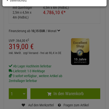
Datenschutz
Messestand mit Querträger 2,5m x
4,5m x 4m (HxBxL)
4.786,
10
€
*
Finanzierung ab
10,15 EUR
/ Monat
2
UVP:
364,
00
€
319,
00
€
inkl. MwSt.
zzgl Versand - frei ab 90,-€ in DE
Ab Lager Aschheim lieferbar
Lieferzeit: 1-3 Werktage
3 sofort verfügbar , weitere Artikel ab
Zentrallager lieferbar
In den Warenkorb
Auf den Merkzettel
Fragen zum Artikel