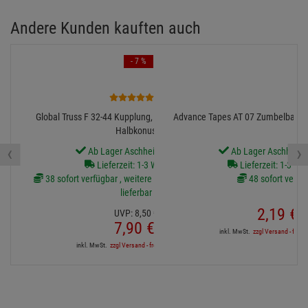
Andere Kunden kauften auch
- 7 %
3
Global Truss F 32-44 Kupplung, halbkonisch mit M10,
Advance Tapes AT 07 Zumbelban
Halbkonus
‹
›
Ab Lager Aschheim lieferbar
Ab Lager Aschheim l
Lieferzeit: 1-3 Werktage
Lieferzeit: 1-3 We
38 sofort verfügbar , weitere Artikel ab Zentrallager
48 sofort verfü
lieferbar
2,
19
€
UVP:
8,
50
€
7,
90
€
inkl. MwSt.
zzgl Versand - frei a
inkl. MwSt.
zzgl Versand - frei ab 90,-€ in DE