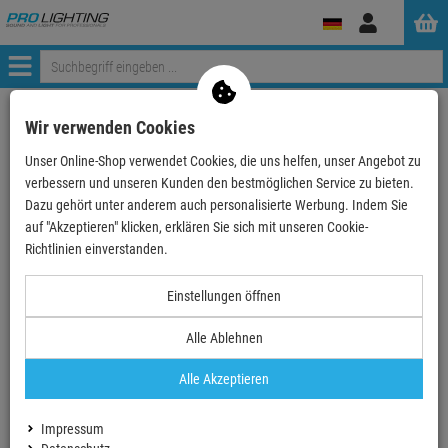
Anmelden
Menü
Weiter einkaufen
ProLighting
Traversen
Wir verwenden Cookies
Traversen nach Hersteller
Global Truss
4-Punkt Traversen
Unser Online-Shop verwendet Cookies, die uns helfen, unser Angebot zu
F-34 Standard-Traversen
Global Truss F34 3-Weg Ecke T35, 4-Punkt, inkl. V…
verbessern und unseren Kunden den bestmöglichen Service zu bieten.
Dazu gehört unter anderem auch personalisierte Werbung. Indem Sie
auf "Akzeptieren" klicken, erklären Sie sich mit unseren Cookie-
- 12 %
Richtlinien einverstanden.
TOPSELLER
Diesen Artikel haben wir im Showroom ausgestellt.
Einstellungen öffnen
Alle Ablehnen
Global Truss F34 3-Weg Ecke T35, 4-Punkt,
inkl. Verbinder
Alle Akzeptieren
Artikel-Nummer:
PF34T35
Diesen Artikel gibt es auch in folgendem Set:
Impressum