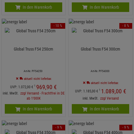
In den Warenkorb
In den Warenkorb
- 10 %
- 8 %
Global Truss F54 250cm
Global Truss F54 300cm
Art-Nr. PF54250
Art-Nr. PF54300
aktuell nicht lieferbar.
aktuell nicht lieferbar.
969,
90
€
1
UVP:
1.072,
00
€
1.089,
00
€
1
UVP:
1.185,
00
€
inkl. MwSt.
zzgl Versand - Frachtfrei in DE
ab 1'000€
inkl. MwSt.
zzgl Versand
In den Warenkorb
In den Warenkorb
- 9 %
- 9 %