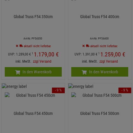
Global Truss F54 350cm
Global Truss F54 400cm
Art-Nr. PF54350
Art-Nr. PF54400
aktuell nicht lieferbar.
aktuell nicht lieferbar.
1.179,
00
€
1.259,
00
€
1
1
UVP:
1.289,
00
€
UVP:
1.391,
00
€
inkl. MwSt.
zzgl Versand
inkl. MwSt.
zzgl Versand
In den Warenkorb
In den Warenkorb
- 9 %
- 9 %
Global Truss F54 450cm
Global Truss F54 500cm