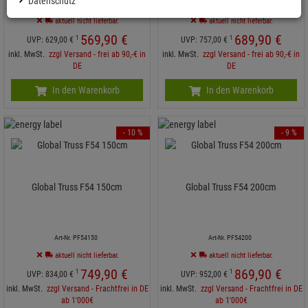
Datenschutz
Art-Nr. PF54050
Art-Nr. PF54100
aktuell nicht lieferbar.
aktuell nicht lieferbar.
569,
90
€
689,
90
€
1
1
UVP:
629,
00
€
UVP:
757,
00
€
inkl. MwSt.
zzgl Versand - frei ab 90,-€ in
inkl. MwSt.
zzgl Versand - frei ab 90,-€ in
DE
DE
In den Warenkorb
In den Warenkorb
- 10 %
- 9 %
Global Truss F54 150cm
Global Truss F54 200cm
Art-Nr. PF54150
Art-Nr. PF54200
aktuell nicht lieferbar.
aktuell nicht lieferbar.
749,
90
€
869,
90
€
1
1
UVP:
834,
00
€
UVP:
952,
00
€
inkl. MwSt.
zzgl Versand - Frachtfrei in DE
inkl. MwSt.
zzgl Versand - Frachtfrei in DE
ab 1'000€
ab 1'000€