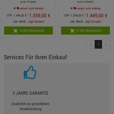
Art-Nr. PF54450
Art-Nr. PF54500
aktuell nicht lieferbar.
aktuell nicht lieferbar.
1.359,
00
€
1.449,
00
€
1
1
UVP:
1.496,
00
€
UVP:
1.596,
00
€
inkl. MwSt.
zzgl Versand
inkl. MwSt.
zzgl Versand
In den Warenkorb
In den Warenkorb
1
Services Für ihren Einkauf
3 JAHRE GARANTIE
Zusätzlich zur gesetzlichen
Gewährleistung