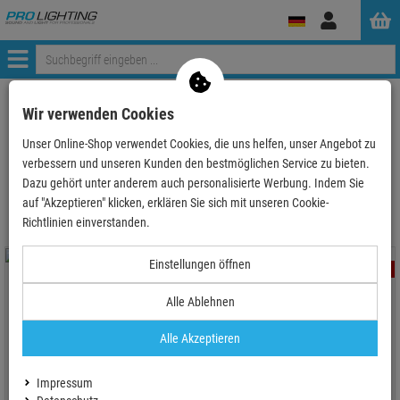
Anmelden
Menü
ProLighting
Traversen
Traversen nach Hersteller
Global Truss
Wir verwenden Cookies
4-Punkt Traversen
F-54 Traversen
Unser Online-Shop verwendet Cookies, die uns helfen, unser Angebot zu
verbessern und unseren Kunden den bestmöglichen Service zu bieten.
F-54 Traversen
Dazu gehört unter anderem auch personalisierte Werbung. Indem Sie
auf "Akzeptieren" klicken, erklären Sie sich mit unseren Cookie-
Richtlinien einverstanden.
Einstellungen öffnen
- 9 %
- 9 %
Alle Ablehnen
Alle Akzeptieren
Global Truss F54 50cm
Global Truss F54 100cm
Impressum