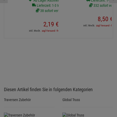
Ab Lager Aschheim lieferbar
Lieferzeit: 1-3 We
Lieferzeit: 1-3 Werktage
332 sofort verfü
38 sofort verfügbar
8,
50
€
2,
19
€
inkl. MwSt.
zzgl Versand - frei a
inkl. MwSt.
zzgl Versand - frei ab 90,-€ in DE
Diesen Artikel finden Sie in folgenden Kategorien
Traversen Zubehör
Global Truss