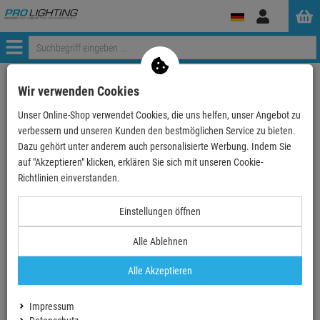
Anmelden
Menü
Weiter einkaufen
ProLighting
Traversen
Traversen Zubehör
Wir verwenden Cookies
Global Truss Spacer 23cm male
Unser Online-Shop verwendet Cookies, die uns helfen, unser Angebot zu
verbessern und unseren Kunden den bestmöglichen Service zu bieten.
- 5 %
Dazu gehört unter anderem auch personalisierte Werbung. Indem Sie
auf "Akzeptieren" klicken, erklären Sie sich mit unseren Cookie-
Richtlinien einverstanden.
Global Truss Spacer 23cm male
Einstellungen öffnen
Artikel-Nummer:
PS230
Finanzierung ab
2,21 EUR
/ Monat
Alle Ablehnen
2
UVP:
42,
00
€
39,
90
€
Alle Akzeptieren
inkl. MwSt.
zzgl Versand - frei ab 90,-€ in DE
Impressum