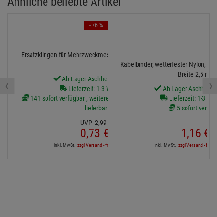
Ähnliche beliebte Artikel
- 76 %
Ersatzklingen für Mehrzweckmesser, 10er Pack - 18 mm
Kabelbinder, wetterfester Nylon, s
Breite 2,5 mm
Ab Lager Aschheim lieferbar
‹
›
Lieferzeit: 1-3 Werktage
Ab Lager Aschheim l
141 sofort verfügbar , weitere Artikel ab Zentrallager
Lieferzeit: 1-3 We
lieferbar
5 sofort verfüg
UVP:
2,
99
€
0,
73
€
1,
16
€
inkl. MwSt.
zzgl Versand - frei ab 90,-€ in DE
inkl. MwSt.
zzgl Versand - frei a