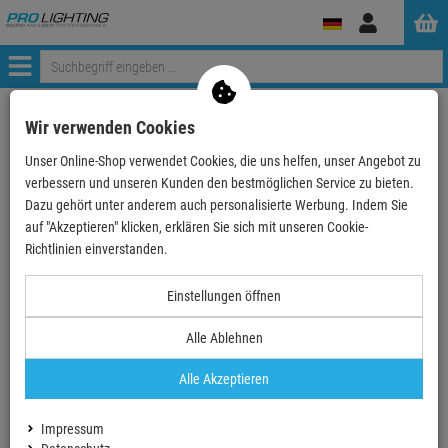
Anmelden
Menü
Weiter einkaufen
ProLighting
Zubehör
Bühnenzubehör
Wir verwenden Cookies
Roady-Stuff
Werkzeug
Unser Online-Shop verwendet Cookies, die uns helfen, unser Angebot zu
NEUTRIK HTAC - Handwerkzeug für powerCON TRUE1
verbessern und unseren Kunden den bestmöglichen Service zu bieten.
Dazu gehört unter anderem auch personalisierte Werbung. Indem Sie
auf "Akzeptieren" klicken, erklären Sie sich mit unseren Cookie-
TOPSELLER
Richtlinien einverstanden.
NEUTRIK HTAC - Handwerkzeug für powerCON
Einstellungen öffnen
TRUE1
Alle Ablehnen
Artikel-Nummer:
HTAC
Finanzierung ab
0,35 EUR
/ Monat
Alle Akzeptieren
6,
39
€
Impressum
inkl. MwSt.
zzgl Versand - frei ab 90,-€ in DE