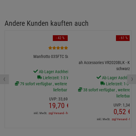
Andere Kunden kauften auch
- 42 %
- 61 %
6
Manfrotto 035FTC Super-Clamp
ah Accessories VR2020BLK - Klett
schwarz
Ab Lager Aschheim lieferbar
‹
›
Lieferzeit: 1-3 Werktage
Ab Lager Aschheim l
79 sofort verfügbar , weitere Artikel ab Zentrallager
Lieferzeit: 1-3 We
lieferbar
38 sofort verfügbar , weitere Art
lieferbar
UVP:
33,
69
€
19,
70
€
UVP:
1,
34
€
0,
52
€
inkl. MwSt.
zzgl Versand - frei ab 90,-€ in DE
inkl. MwSt.
zzgl Versand - frei a