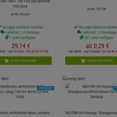
CON TRUE1 TOP, FXX und speakON
FXX Serie
Art-Nr. ITX-TOP
Art-Nr. HTLACA
Ab Lager Aschheim lieferbar
Ab Lager Aschheim lieferb
Lieferzeit: 1-3 Werktage
Lieferzeit: 1-3 Werktage
1 sofort verfügbar
287 sofort verfügbar
29,
14
€
ab
0,
29
€
 MwSt.
zzgl Versand - frei ab 90,-€ in DE
inkl. MwSt.
zzgl Versand - frei ab 90,-
In den Warenkorb
In den Warenkorb
TOPSELLER
inder, wetterfester Nylon, schwarz,
NEUTRIK NA-Housing - Strangpresspr