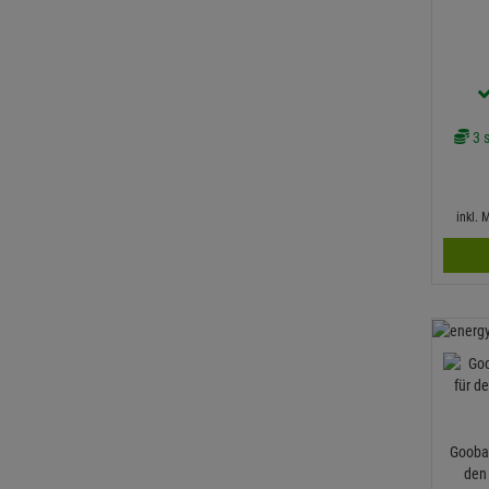
3 s
inkl.
Goobay
den 