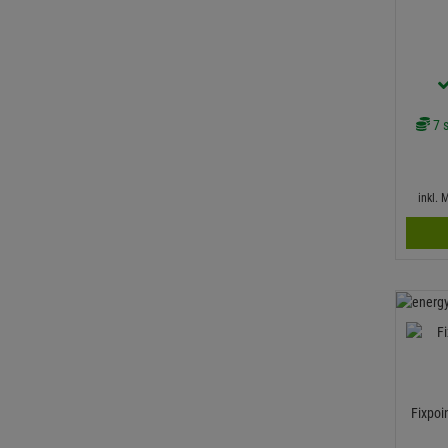
7 s
inkl.
Fixpoi