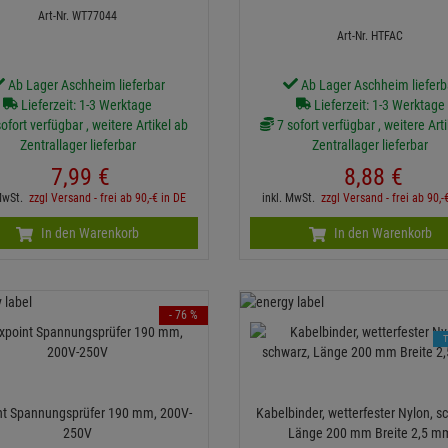
Art-Nr. WT77044
Art-Nr. HTFAC
Ab Lager Aschheim lieferbar
Ab Lager Aschheim lieferb
Lieferzeit: 1-3 Werktage
Lieferzeit: 1-3 Werktage
ofort verfügbar , weitere Artikel ab
7 sofort verfügbar , weitere Art
Zentrallager lieferbar
Zentrallager lieferbar
7,
99
€
8,
88
€
 MwSt.
zzgl Versand - frei ab 90,-€ in DE
inkl. MwSt.
zzgl Versand - frei ab 90,-
In den Warenkorb
In den Warenkorb
- 76 %
nt Spannungsprüfer 190 mm, 200V-
Kabelbinder, wetterfester Nylon, s
250V
Länge 200 mm Breite 2,5 m