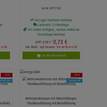
Art-Nr. WT77108
Ab Lager Aschheim lieferbar
ar
Lieferzeit: 1-3 Werktage
141 sofort verfügbar , weitere Artikel ab
Zentrallager lieferbar
0,
73
€
1
UVP:
2,
99
€
€ in DE
inkl. MwSt.
zzgl Versand - frei ab 90,-€ in DE
In den Warenkorb
- 13 %
- 53 %
TOPSELLER
TOPSELLER
Mehrzweckmesser mit Abbrechklingen,
ofil-Kit
Plastikausfürhung mit Metallführung