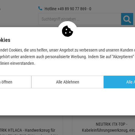
Hotline +49 89 90 77 869 - 0
Traversen
Foto
Medientechnik
Deko & Textilpflanze
okies
ndet Cookies, die uns helfen, unser Angebot zu verbessern und unseren Kunden
Werkzeug
gehört unter anderem auch personalisierte Werbung. Indem Sie auf "Akzeptieren" kl
zeug
linien einverstanden.
Relevanz
Artik
n öffnen
Alle Ablehnen
Alle 
TOPSELLER
NEUTRIK ITX-TOP -
RIK HTLACA - Handwerkzeug für
Kabeleinführungswerkzeug, ein