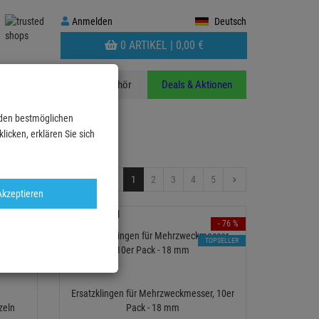
Anmelden
Anmelden
Deutsch
WARENKORB
0 ARTIKEL |
0,
00
€
AUFKLAPPEN
n
Stative
Zubehör
Deals & Aktionen
 den bestmöglichen
icken, erklären Sie sich
24
1
2
3
4
5
el pro Seite:
Akzeptieren
- 76 %
TOPSELLER
Ersatzklingen für Mehrzweckmesser, 10er
zeln
Pack - 18 mm