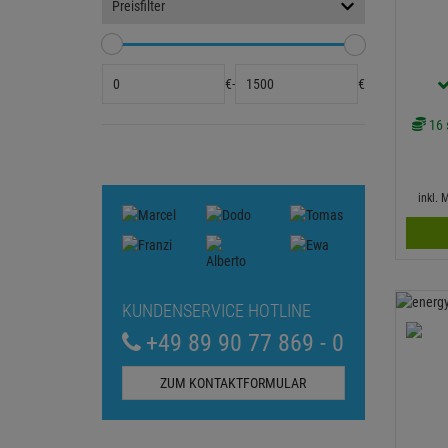
Preisfilter
€
-
€
16 s
inkl.
KUNDENSERVICE HOTLINE
+49 89 90 77 869 - 0
ZUM KONTAKTFORMULAR