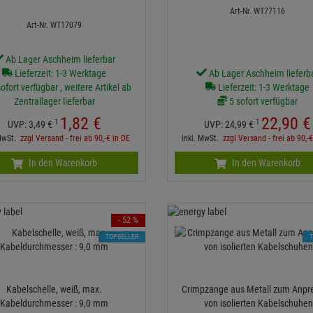
Art-Nr. WT77116
Art-Nr. WT17079
Ab Lager Aschheim lieferbar
Lieferzeit: 1-3 Werktage
Ab Lager Aschheim lieferb
ofort verfügbar , weitere Artikel ab
Lieferzeit: 1-3 Werktage
Zentrallager lieferbar
5 sofort verfügbar
1,
82
€
22,
90
€
1
1
UVP:
3,
49
€
UVP:
24,
99
€
 MwSt.
zzgl Versand - frei ab 90,-€ in DE
inkl. MwSt.
zzgl Versand - frei ab 90,-
In den Warenkorb
In den Warenkorb
- 52 %
TOPSELLER
Kabelschelle, weiß, max.
Crimpzange aus Metall zum Anpr
Kabeldurchmesser : 9,0 mm
von isolierten Kabelschuhe