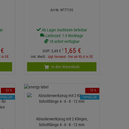
e
Art-Nr. WT77105
ar
Ab Lager Aschheim lieferbar
Lieferzeit: 1-3 Werktage
18 sofort verfügbar
€
1,
65
€
1
UVP:
3,
49
€
€ in DE
inkl. MwSt.
zzgl Versand - frei ab 90,-€ in DE
In den Warenkorb
- 53 %
- 70 %
TOPSELLER
TOPSELLER
Abisolierwerkzeug mit 2 Klingen,
Schnittlänge 4 - 6 - 8 - 12 mm