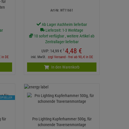
 für
ten
Art-Nr. WT11661
Ab Lager Aschheim lieferbar
ar
Lieferzeit: 1-3 Werktage
10 sofort verfügbar , weitere Artikel ab
Zentrallager lieferbar
4,
48
€
1
UVP:
14,
99
€
€ in DE
inkl. MwSt.
zzgl Versand - frei ab 90,-€ in DE
In den Warenkorb
TOPSELLER
 für
Pro Lighting Kupferhammer 500g, für
schonende Traversenmontage