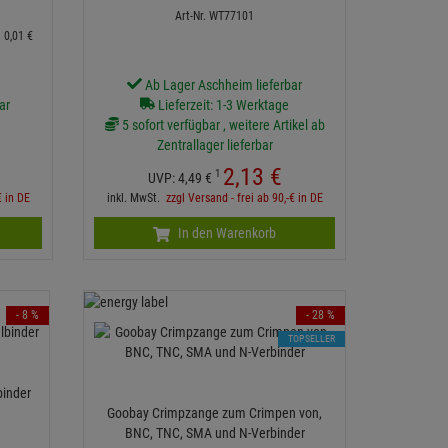
Art-Nr. WT77101
=
0,
01
€
Ab Lager Aschheim lieferbar
ar
Lieferzeit: 1-3 Werktage
5 sofort verfügbar , weitere Artikel ab
Zentrallager lieferbar
2,
13
€
1
UVP:
4,
49
€
€ in DE
inkl. MwSt.
zzgl Versand - frei ab 90,-€ in DE
In den Warenkorb
- 8 %
- 28 %
TOPSELLER
binder
Goobay Crimpzange zum Crimpen von,
BNC, TNC, SMA und N-Verbinder