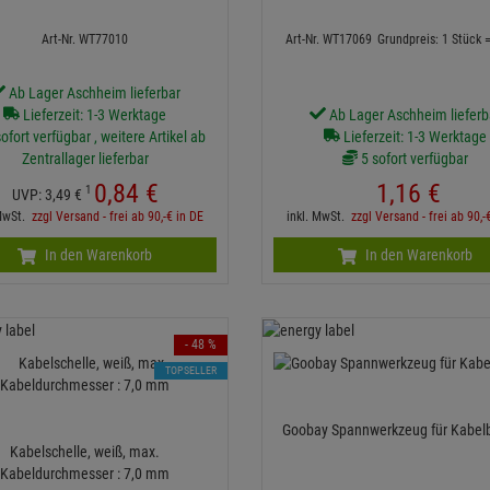
Art-Nr. WT77010
Art-Nr. WT17069
Grundpreis: 1 Stück 
Ab Lager Aschheim lieferbar
Lieferzeit: 1-3 Werktage
Ab Lager Aschheim lieferb
ofort verfügbar , weitere Artikel ab
Lieferzeit: 1-3 Werktage
Zentrallager lieferbar
5 sofort verfügbar
0,
84
€
1,
16
€
1
UVP:
3,
49
€
 MwSt.
zzgl Versand - frei ab 90,-€ in DE
inkl. MwSt.
zzgl Versand - frei ab 90,-
In den Warenkorb
In den Warenkorb
- 48 %
TOPSELLER
Goobay Spannwerkzeug für Kabel
Kabelschelle, weiß, max.
Kabeldurchmesser : 7,0 mm