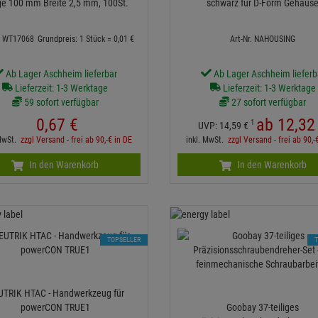
e 100 mm Breite 2,5 mm, 100St.
schwarz für D-Form Gehäus
r. WT17068
Grundpreis: 1 Stück =
0,
01
€
Art-Nr. NAHOUSING
Ab Lager Aschheim lieferbar
Ab Lager Aschheim lieferb
Lieferzeit: 1-3 Werktage
Lieferzeit: 1-3 Werktage
59 sofort verfügbar
27 sofort verfügbar
0,
67
€
ab
12,
32
1
UVP:
14,
59
€
 MwSt.
zzgl Versand - frei ab 90,-€ in DE
inkl. MwSt.
zzgl Versand - frei ab 90,-
In den Warenkorb
In den Warenkorb
TOPSELLER
TRIK HTAC - Handwerkzeug für
powerCON TRUE1
Goobay 37-teiliges