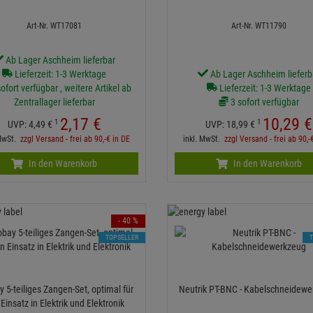
Art-Nr. WT17081
Art-Nr. WT11790
Ab Lager Aschheim lieferbar
Lieferzeit: 1-3 Werktage
Ab Lager Aschheim lieferb
ofort verfügbar , weitere Artikel ab
Lieferzeit: 1-3 Werktage
Zentrallager lieferbar
3 sofort verfügbar
2,
17
€
10,
29
€
1
1
UVP:
4,
49
€
UVP:
18,
99
€
 MwSt.
zzgl Versand - frei ab 90,-€ in DE
inkl. MwSt.
zzgl Versand - frei ab 90,-
In den Warenkorb
In den Warenkorb
- 40 %
TOPSELLER
 5-teiliges Zangen-Set, optimal für
Neutrik PT-BNC - Kabelschne
Einsatz in Elektrik und Elektronik