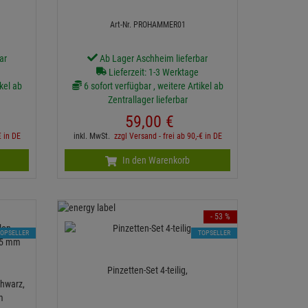
Art-Nr. PROHAMMER01
ar
Ab Lager Aschheim lieferbar
Lieferzeit: 1-3 Werktage
ikel ab
6 sofort verfügbar , weitere Artikel ab
Zentrallager lieferbar
59,
00
€
€ in DE
inkl. MwSt.
zzgl Versand - frei ab 90,-€ in DE
In den Warenkorb
- 53 %
TOPSELLER
TOPSELLER
Pinzetten-Set 4-teilig,
chwarz,
m