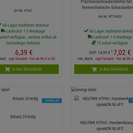
Präzisionsschraubendreher-Set -
feinmechanische Schraubarbei
Art-Nr. HTAC
Art-Nr. WT74003
Ab Lager Aschheim lieferbar
Lieferzeit: 1-3 Werktage
Ab Lager Aschheim lieferb
ofort verfügbar , weitere Artikel ab
Lieferzeit: 1-3 Werktage
Zentrallager lieferbar
15 sofort verfügbar
6,
39
€
7,
02
€
1
UVP:
14,
99
€
 MwSt.
zzgl Versand - frei ab 90,-€ in DE
inkl. MwSt.
zzgl Versand - frei ab 90,-
In den Warenkorb
In den Warenkorb
TOPSELLER
Bitsatz 33-teilig
NEUTRIK HTFAC- Handwerkzeug
speakON NL4FC