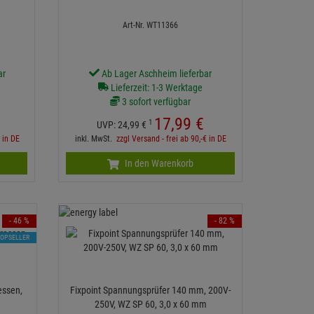
Art-Nr. WT11366
ar
Ab Lager Aschheim lieferbar
Lieferzeit: 1-3 Werktage
3 sofort verfügbar
17,
99
€
1
UVP:
24,
99
€
€ in DE
inkl. MwSt.
zzgl Versand - frei ab 90,-€ in DE
In den Warenkorb
- 46 %
- 82 %
TOPSELLER
essen,
Fixpoint Spannungsprüfer 140 mm, 200V-
n
250V, WZ SP 60, 3,0 x 60 mm