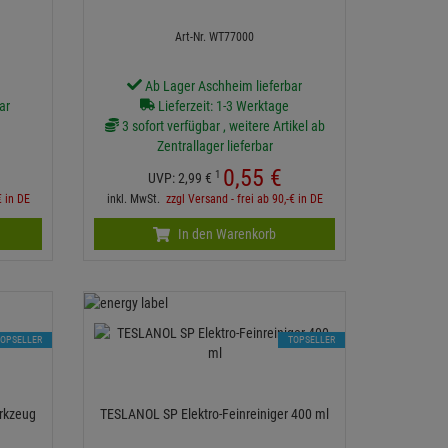
Art-Nr. WT77000
Ab Lager Aschheim lieferbar
ar
Lieferzeit: 1-3 Werktage
3 sofort verfügbar , weitere Artikel ab
Zentrallager lieferbar
0,
55
€
1
UVP:
2,
99
€
€ in DE
inkl. MwSt.
zzgl Versand - frei ab 90,-€ in DE
In den Warenkorb
TOPSELLER
TOPSELLER
idewerkzeug
TESLANOL SP Elektro-Feinreiniger 400 ml