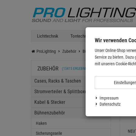
Lichttechnik
Tontechnik
DJ Equipment
Wir verwenden Co
Unser Online-Shop verwe
ProLighting
Zubehör
Bühnenzubehör
Roady-Stuff
Service zu bieten. Dazu 
Werk
mit unseren Cookie-Richt
ZUBEHÖR
(13415 ERGEBNISSE)
Cases, Racks & Taschen
Einstellunge
Stromverteiler & Splittboxen
Impressum
Kabel & Stecker
Datenschutz
Bühnenzubehör
Haken
NEUT
Sicherungsseile