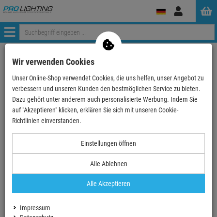
Anmelden
Menü
Weiter einkaufen
ProLighting
Zubehör
Bühnenzubehör
Wir verwenden Cookies
Vorhangsysteme
Wentex P&D - Pipe and Drape System
Unser Online-Shop verwendet Cookies, die uns helfen, unser Angebot zu
Wentex P&D - Rahmen und Zubehör
WENTEX© Wentex Pipes & Drapes - Flex Adapter mit …
verbessern und unseren Kunden den bestmöglichen Service zu bieten.
Dazu gehört unter anderem auch personalisierte Werbung. Indem Sie
auf "Akzeptieren" klicken, erklären Sie sich mit unseren Cookie-
- 30 %
Richtlinien einverstanden.
TOPSELLER
Einstellungen öffnen
WENTEX© Wentex Pipes & Drapes - Flex
Alle Ablehnen
Adapter mit 4-Wege-Anschluss Schwarz –
pulverbeschichtet
Alle Akzeptieren
Artikel-Nummer:
PL97278
Finanzierung ab
0,80 EUR
/ Monat
Impressum