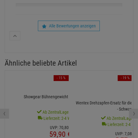
Alle Bewertungen anzeigen
Ähnliche beliebte Artikel
- 15 %
- 19 %
Showgear Bühnengewicht 12,5 kg - Schwarz
Wentex Drehzapfen-Ersatz für die V
- Schwarz
‹
›
Ab ZentralLager lieferbar
Lieferzeit: 2-4 Werktage
Ab ZentralLager li
Lieferzeit: 2-4 We
UVP:
70,
80
€
59,
90
€
UVP:
7,
08
€