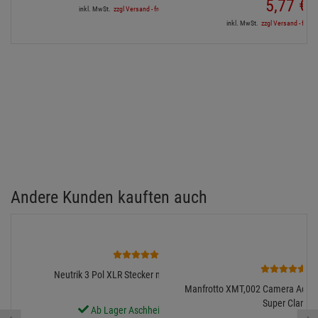
5,
77
€
inkl. MwSt.
zzgl Versand - frei ab 90,-€ in DE
inkl. MwSt.
zzgl Versand - frei a
Andere Kunden kauften auch
3
2
Neutrik 3 Pol XLR Stecker männlich XX Serie
Manfrotto XMT,002 Camera Adapter
Super Clamp
Ab Lager Aschheim lieferbar