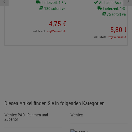
‹
›
Lieferzeit: 1-3 Werktage
Ab Lager Aschheim l
180 sofort verfügbar
Lieferzeit: 1-3 We
75 sofort verfü
4,
75
€
5,
80
€
inkl. MwSt.
zzgl Versand - frei ab 90,-€ in DE
inkl. MwSt.
zzgl Versand - frei a
Diesen Artikel finden Sie in folgenden Kategorien
Wentex P&D - Rahmen und
Wentex
Zubehör