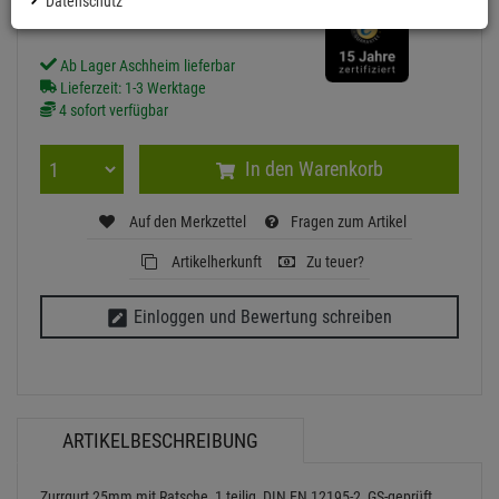
Datenschutz
inkl. MwSt.
zzgl Versand - frei ab 90,-€ in DE
Ab Lager Aschheim lieferbar
Lieferzeit: 1-3 Werktage
4 sofort verfügbar
In den Warenkorb
Auf den Merkzettel
Fragen zum Artikel
Artikelherkunft
Zu teuer?
Einloggen und Bewertung schreiben
ARTIKELBESCHREIBUNG
Zurrgurt 25mm mit Ratsche, 1 teilig, DIN EN 12195-2, GS-geprüft.