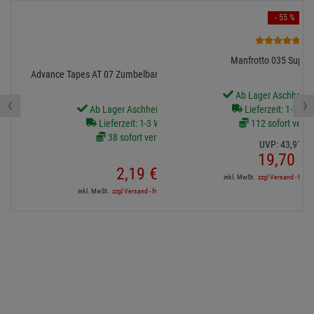
- 55 %
25
Manfrotto 035 Super
Advance Tapes AT 07 Zumbelband 19mm/20m schwarz
Ab Lager Aschheim l
‹
›
Ab Lager Aschheim lieferbar
Lieferzeit: 1-3 We
Lieferzeit: 1-3 Werktage
112 sofort verfü
38 sofort verfügbar
UVP:
43,
91
€
19,
70
€
2,
19
€
inkl. MwSt.
zzgl Versand - frei a
inkl. MwSt.
zzgl Versand - frei ab 90,-€ in DE