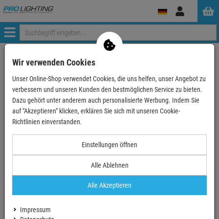
Anmelden
Menü
Weiter einkaufen
ProLighting
Zubehör
Bühnenzubehör
Wir verwenden Cookies
Zurrgurte
Zurrgurt einteilig
Unser Online-Shop verwendet Cookies, die uns helfen, unser Angebot zu
Zurrgurt mit Ratsche, 1-teilig, 25mm, Länge: 5.0m…
verbessern und unseren Kunden den bestmöglichen Service zu bieten.
Dazu gehört unter anderem auch personalisierte Werbung. Indem Sie
auf "Akzeptieren" klicken, erklären Sie sich mit unseren Cookie-
TOPSELLER
Richtlinien einverstanden.
Einstellungen öffnen
Zurrgurt mit Ratsche, 1-teilig, 25mm, Länge:
5.0m 800kg, SCHWARZ, DIN12195-2
Alle Ablehnen
Artikel-Nummer:
ULZGR101050
Alle Akzeptieren
Finanzierung ab
0,36 EUR
/ Monat
6,
49
€
Impressum