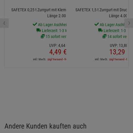
SAFETEX 0,25 t Zurrgurt mit Klemmschloss 25 mm 1-teilig
SAFETEX 1,5 t Zurrgurt mit Druckra
Länge 2.00 m
Länge 4.00 m
‹
›
Ab Lager Aschheim lieferbar
Ab Lager Aschheim l
Lieferzeit: 1-3 Werktage
Lieferzeit: 1-3 We
15 sofort verfügbar
14 sofort verfü
UVP:
4,
64
€
UVP:
13,
80
€
4,
49
€
13,
29
€
inkl. MwSt.
zzgl Versand - frei ab 90,-€ in DE
inkl. MwSt.
zzgl Versand - frei a
Andere Kunden kauften auch