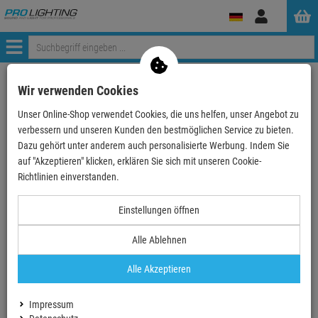
Anmelden
Menü
Weiter einkaufen
ProLighting
Zubehör
Cases, Racks & Taschen
Wir verwenden Cookies
Case-Zubehör und Case-Bauteile
Schubladen & Tastaturpulte
Unser Online-Shop verwendet Cookies, die uns helfen, unser Angebot zu
ah 19" Parts 87402 CL - Rackschublade 2 HE Stahl …
verbessern und unseren Kunden den bestmöglichen Service zu bieten.
Dazu gehört unter anderem auch personalisierte Werbung. Indem Sie
- 23 %
auf "Akzeptieren" klicken, erklären Sie sich mit unseren Cookie-
TOPSELLER
Richtlinien einverstanden.
Einstellungen öffnen
ah 19" Parts 87402 CL - Rackschublade 2 HE
Stahl mit eingebauten Zahlenschloss
Alle Ablehnen
Artikel-Nummer:
AH87402CL
Alle Akzeptieren
Finanzierung ab
6,10 EUR
/ Monat
2
UVP:
142,
82
€
Impressum
109,
90
€