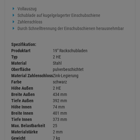
Vollauszug
Schublade auf kugelgelagerter Einschubschiene
Zahlenschloss
Durch Schnelltrennung der Einschubschienen herausnehmbar
Spezifikation:
Produktart
19" Rackschubladen
Typ
2 HE
Material
Stahl
Oberfläche
pulverbeschichtet
Material Zahlenschloss
Zink-Legierung
Farbe
schwarz
Höhe Außen
2 HE
Breite Außen
434 mm
Tiefe Außen
392 mm
Höhe Innen
74 mm
Breite Innen
401 mm
Tiefe Innen
373 mm
Max. Belastbarkeit
25
Materialstärke
2 mm
Gewicht
7 kg