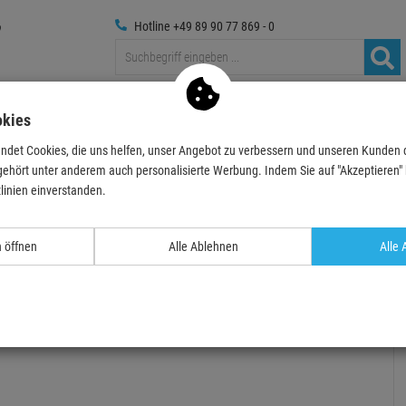
Hotline +49 89 90 77 869 - 0
Traversen
Foto
Medientechnik
Deko & Textilpfl
okies
ndet Cookies, die uns helfen, unser Angebot zu verbessern und unseren Kunden
schwarz, Schraubanschluß
gehört unter anderem auch personalisierte Werbung. Indem Sie auf "Akzeptieren" kl
linien einverstanden.
n öffnen
Alle Ablehnen
Alle 