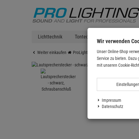
Lichttechnik
Tontechnik
DJ Equipment
Wir verwenden Co
Unser Online-Shop verwe
Weiter einkaufen
ProLighting
Lautsprecherstecker - 
Service zu bieten. Dazu 
mit unseren Cookie-Richt
Einstellunge
Impressum
Datenschutz