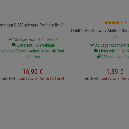
1
molton S-300 schwarz Profi pro lfm / 3 m breit
HoldOn Midi Schwarz Molton Clip, 
clip
Ab Lager Aschheim lieferbar
Lieferzeit: 1-3 Werktage
Ab Lager Aschheim li
sofort verfügbar , weitere Artikel ab Zentrallager
Lieferzeit: 1-3 Wer
lieferbar
226 sofort verfüg
16,
90
€
1,
39
€
inkl. MwSt.
zzgl Versand - frei ab 90,-€ in DE
inkl. MwSt.
zzgl Versand - frei 