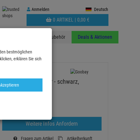
Anmelden
Anmelden
Deutsch
WARENKORB
0 ARTIKEL |
0,
00
€
AUFKLAPPEN
anzen
Stative
Zubehör
Deals & Aktionen
 den bestmöglichen
icken, erklären Sie sich
Lautsprecherstecker - schwarz,
Akzeptieren
Schraubanschluß
Artikel-Nummer:
WT11243
Ab ZentralLager lieferbar
Lieferzeit: 5-6 Werktage
Weitere Infos Anfordern
Fragen zum Artikel
Artikelherkunft