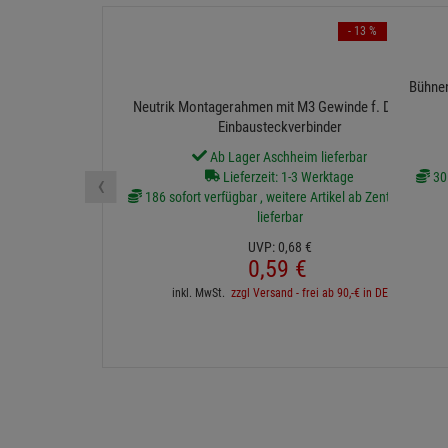
- 13 %
Bühnen
Neutrik Montagerahmen mit M3 Gewinde f. D-Form
Einbausteckverbinder
Ab Lager Aschheim lieferbar
‹
Lieferzeit: 1-3 Werktage
30 
186 sofort verfügbar , weitere Artikel ab Zentrallager
lieferbar
UVP:
0,
68
€
0,
59
€
inkl. MwSt.
zzgl Versand - frei ab 90,-€ in DE