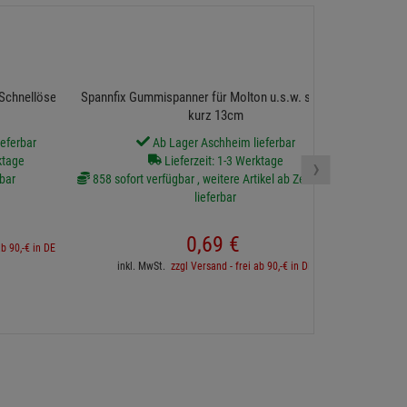
Spannfix G
Schnellöse, Poster
Spannfix Gummispanner für Molton u.s.w. schwarz
kurz 13cm
eferbar
Ab Lager Aschheim lieferbar
65 sofort v
›
ktage
Lieferzeit: 1-3 Werktage
bar
858 sofort verfügbar , weitere Artikel ab Zentrallager
lieferbar
inkl. 
0,
69
€
ab 90,-€ in DE
inkl. MwSt.
zzgl Versand - frei ab 90,-€ in DE