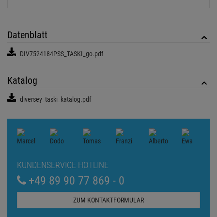
durch die Verwendung moderner Filtrationstechnik sicher gestellt.
Die Sauger sind nach neuesten ergonomischen Erkenntnissen
entwickelt und bieten dem Anwender eine echte
Arbeitserleichterung.
Passendes Zubehör
TASKI go Papiersack 10Stk, für Taski go
Beutelstaubsauger
11,
66
€
Ab Lager Aschheim lieferbar
Lieferzeit: 1-3 Werktage
Datenblatt
DIV7524184PSS_TASKI_go.pdf
Katalog