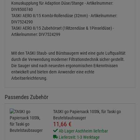
Modell:
TASKI go inkl. Standardzubehör, (Saugschlauch, Saugstange,
Universalstaubdüse)
Artikelnummer: DIV7524184
passendes Zubehör (nicht im Lieferumfang enthalten):
TASKI go Standard Zubehörset 32mm - Artikelnummer: DIV7524189
TASKI go Standard Filterset - Artikelnummer: DIV7524190
TASKI go Papiersack 10Stk - Artikelnummer: DIV7524191
TASKI go Zubehörset bestehend aus 1 Ritzendüse und 1 Pinseldüse
- Artikelnummer: DIV7514889
TASKI go Teleskopsaugrohr, 32mm - Artikelnummer: DIV7514937
TASKI go Standard Universaldüse 26cm (32mm) - Artikelnummer:
DIV7523107
Konuskupplung für Adaption Düse/Stange - Artikelnummer:
DIV8500740
TASKI AERO 8/15 Kombi-Rollendüse (32mm) - Artikelnummer:
DIV7524290
TASKI AERO 8/15 Zubehörset (1Ritzendüse & 1Pinseldüse) -
Artikelnummer: DIV7524299
Mit den TASKI Staub- und Bürstsaugern wird eine gute Luftqualität