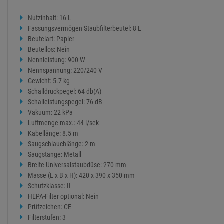
hervorragende Zuverlässigkeit.
Leistungsstark und dennoch geräuscharm
Bei geringen Geräuschemissionen liefert der TASKI go erstklassige
Reinigungsergebnisse. Dies durch die Kombination eines 900W
Hochleistungsmotors und dessen intelligenter Anordnung.
Hergestellt aus 75% recyceltem Material
Der TASKI go besteht zu 75% aus recyceltem Kunststoff und ist
RoHS- und REACH-konform.
technische Daten
Nutzinhalt: 16 L
Fassungsvermögen Staubfilterbeutel: 8 L
Beutelart: Papier
Beutellos: Nein
Nennleistung: 900 W
Nennspannung: 220/240 V
Gewicht: 5.7 kg