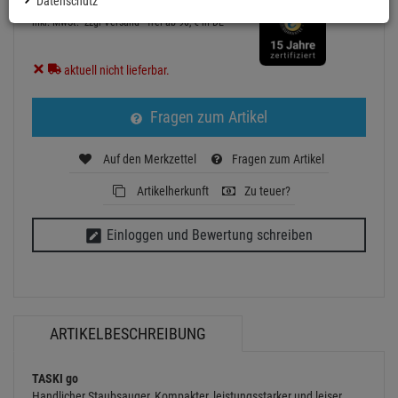
Datenschutz
TASKI go - Handlicher Staubsauger, Kompakter,
leistungsstarker und leiser Kesselsauger
Artikel-Nummer:
DIV7524184
Finanzierung ab
8,27 EUR
/ Monat
2
UVP:
155,
35
€
149,
00
€
inkl. MwSt.
zzgl Versand - frei ab 90,-€ in DE
aktuell nicht lieferbar.
Fragen zum Artikel