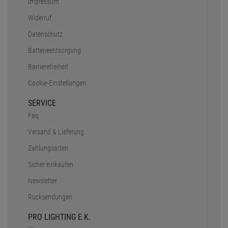
GEPRÜFTER SHOP
Sicher einkaufen mit Trusted Shops
Bonität
Kostentransparent
Kundenservice
Datenschutz
SSL-Verschlüsselung
RECHTLICHES
AGB
Impressum
Widerruf
Datenschutz
Batterieentsorgung
Barrierefreiheit
Cookie-Einstellungen