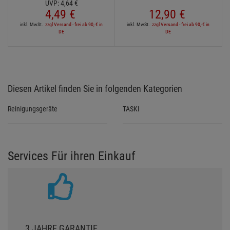
SAFETEX 0,25 t Zurrgurt mit
PROmagiX Fangseil, 36 kg
‹
›
Klemmschloss 25 mm 1-teilig
nach DGUV, 6 mm, 100 cm,
Länge 2.00 m
schwarz
Ab Lager Aschheim
Ab Lager Aschheim
lieferbar
lieferbar
Lieferzeit: 1-3 Werktage
Lieferzeit: 1-3 Werktage
15 sofort verfügbar
11 sofort verfügbar
UVP:
4,
64
€
4,
49
€
12,
90
€
inkl. MwSt.
zzgl Versand - frei ab 90,-€ in
inkl. MwSt.
zzgl Versand - frei ab 90,-€ in
DE
DE
Diesen Artikel finden Sie in folgenden Kategorien