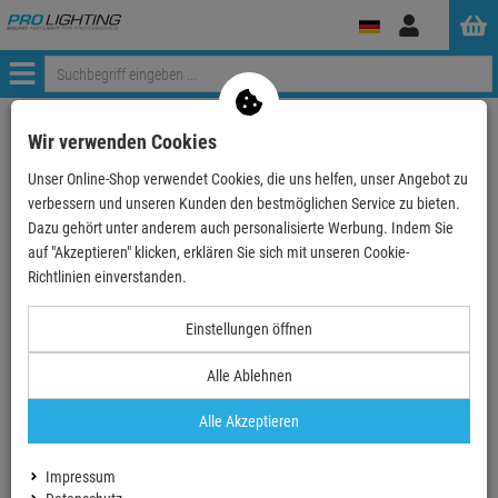
Anmelden
Menü
Weiter einkaufen
ProLighting
Zubehör
Hygiene & Reinigung
Wir verwenden Cookies
Reinigungsgeräte
Unser Online-Shop verwendet Cookies, die uns helfen, unser Angebot zu
TASKI go - Handlicher Staubsauger, Kompakter, lei…
verbessern und unseren Kunden den bestmöglichen Service zu bieten.
Dazu gehört unter anderem auch personalisierte Werbung. Indem Sie
- 4 %
auf "Akzeptieren" klicken, erklären Sie sich mit unseren Cookie-
Richtlinien einverstanden.
Einstellungen öffnen
Alle Ablehnen
Alle Akzeptieren
Impressum