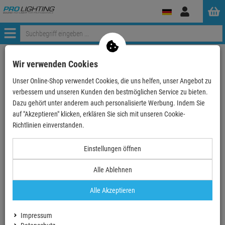
Anmelden
Menü
Weiter einkaufen
ProLighting
Zubehör
Hygiene & Reinigung
Wir verwenden Cookies
Reinigungsmittel
Geschirr
Unser Online-Shop verwendet Cookies, die uns helfen, unser Angebot zu
Sun Professional All-in-1-Tablets ECO, 100 Tabs
verbessern und unseren Kunden den bestmöglichen Service zu bieten.
Dazu gehört unter anderem auch personalisierte Werbung. Indem Sie
- 10 %
auf "Akzeptieren" klicken, erklären Sie sich mit unseren Cookie-
Richtlinien einverstanden.
Sun Professional All-in-1-Tablets ECO, 100
Einstellungen öffnen
Tabs
Alle Ablehnen
Artikel-Nummer:
DIV7522969
Finanzierung ab
1,39 EUR
/ Monat
Alle Akzeptieren
2
UVP:
27,
88
€
statt:
27,
88
€
Impressum
jetzt:
25,
09
€