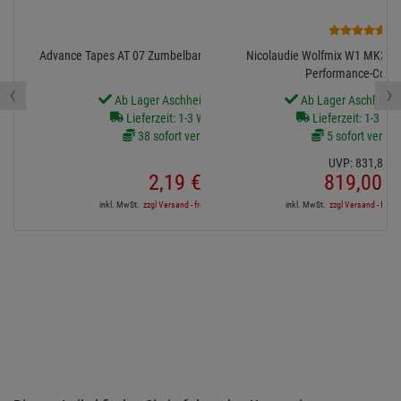
2
Advance Tapes AT 07 Zumbelband 19mm/20m schwarz
Nicolaudie Wolfmix W1 MK3 - 
Performance-Contro
‹
›
Ab Lager Aschheim lieferbar
Ab Lager Aschheim l
Lieferzeit: 1-3 Werktage
Lieferzeit: 1-3 We
38 sofort verfügbar
5 sofort verfüg
UVP:
831,
81
€
2,
19
€
819,
00
€
inkl. MwSt.
zzgl Versand - frei ab 90,-€ in DE
inkl. MwSt.
zzgl Versand - frei a