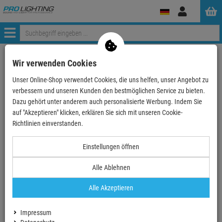
Anmelden
Menü
Weiter einkaufen
ProLighting
Zubehör
Hygiene & Reinigung
Wir verwenden Cookies
Reinigungsmittel
Geschirr
Unser Online-Shop verwendet Cookies, die uns helfen, unser Angebot zu
Sun Professional Classic Tabs 100 Stück Reiniger…
verbessern und unseren Kunden den bestmöglichen Service zu bieten.
Dazu gehört unter anderem auch personalisierte Werbung. Indem Sie
- 10 %
auf "Akzeptieren" klicken, erklären Sie sich mit unseren Cookie-
Richtlinien einverstanden.
Sun Professional Classic Tabs 100 Stück
Einstellungen öffnen
Reinigertabs
Alle Ablehnen
Artikel-Nummer:
DIV8710447466919
Finanzierung ab
0,89 EUR
/ Monat
Alle Akzeptieren
2
UVP:
25,
05
€
statt:
17,
90
€
Impressum
jetzt:
16,
11
€