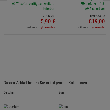
71 sofort verfügbar , weitere Artikel ab Zentrallager
Lieferzeit: 1-3 We
lieferbar
5 sofort verfüg
UVP:
6,
70
€
UVP:
831,
81
€
5,
90
€
819,
00
€
inkl. MwSt.
zzgl Versand - frei ab 90,-€ in DE
inkl. MwSt.
zzgl Versand - frei a
Diesen Artikel finden Sie in folgenden Kategorien
Geschirr
Sun