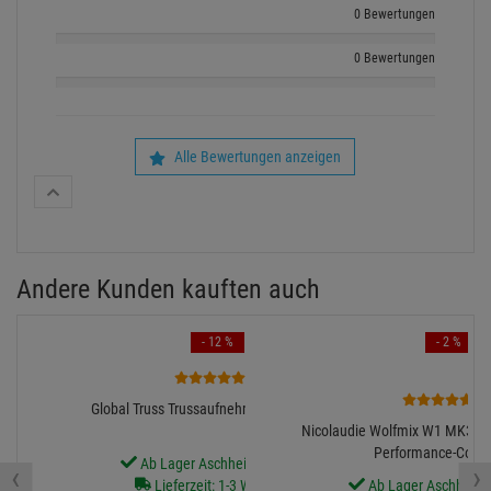
0 Bewertungen
0 Bewertungen
Alle Bewertungen anzeigen
Andere Kunden kauften auch
- 12 %
- 2 %
4
2
Global Truss Trussaufnehmer klein, 100kg
Nicolaudie Wolfmix W1 MK3 - 
Performance-Contro
Ab Lager Aschheim lieferbar
‹
›
Lieferzeit: 1-3 Werktage
Ab Lager Aschheim l