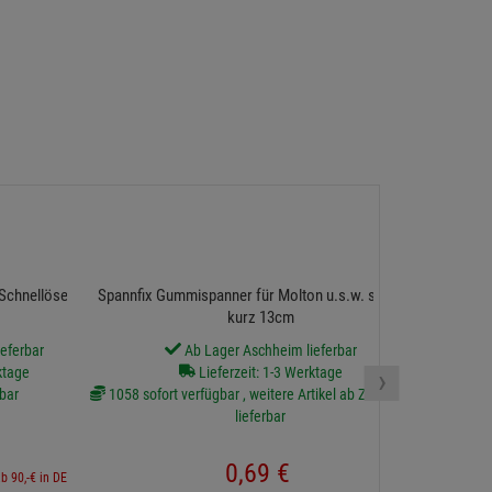
Blue Whee
Schnellöse, Poster
Spannfix Gummispanner für Molton u.s.w. schwarz
kurz 13cm
eferbar
Ab Lager Aschheim lieferbar
›
ktage
Lieferzeit: 1-3 Werktage
bar
1058 sofort verfügbar , weitere Artikel ab Zentrallager
lieferbar
inkl. 
0,
69
€
ab 90,-€ in DE