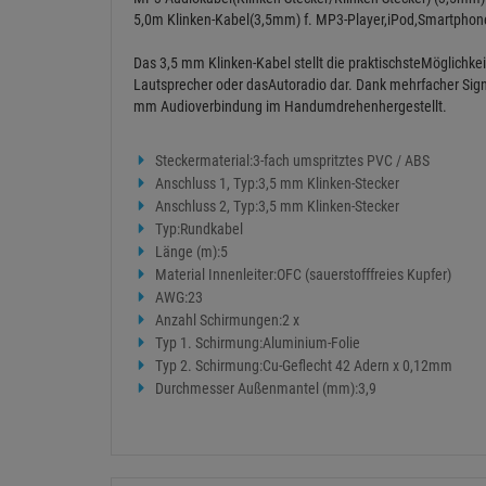
5,0m Klinken-Kabel(3,5mm) f. MP3-Player,iPod,Smartphon
Das 3,5 mm Klinken-Kabel stellt die praktischsteMöglichke
Lautsprecher oder dasAutoradio dar. Dank mehrfacher Signa
mm Audioverbindung im Handumdrehenhergestellt.
Steckermaterial:3-fach umspritztes PVC / ABS
Anschluss 1, Typ:3,5 mm Klinken-Stecker
Anschluss 2, Typ:3,5 mm Klinken-Stecker
Typ:Rundkabel
Länge (m):5
Material Innenleiter:OFC (sauerstofffreies Kupfer)
AWG:23
Anzahl Schirmungen:2 x
Typ 1. Schirmung:Aluminium-Folie
Typ 2. Schirmung:Cu-Geflecht 42 Adern x 0,12mm
Durchmesser Außenmantel (mm):3,9