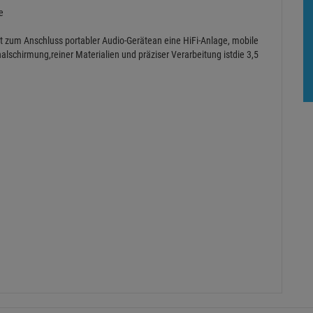
e
it zum Anschluss portabler Audio-Gerätean eine HiFi-Anlage, mobile
lschirmung,reiner Materialien und präziser Verarbeitung istdie 3,5