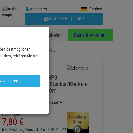
Anmelden
Anmelden
Deutsch
WARENKORB
0 ARTIKEL |
0,
00
€
AUFKLAPPEN
anzen
Stative
Zubehör
Deals & Aktionen
 den bestmöglichen
l MP3 Audiokabel(Klinken-Stecker…
icken, erklären Sie sich
Clicktronic Casual MP3
Akzeptieren
Audiokabel(Klinken-Stecker/Klinken-
Stecker) (3,5mm), 5,0m
Artikel-Nummer:
WT70480
Finanzierung ab
0,43 EUR
/ Monat
2
UVP:
14,
99
€
7,
80
€
inkl. MwSt.
zzgl Versand - frei ab 90,-€ in DE