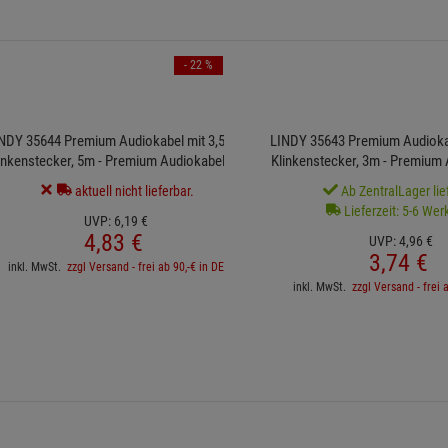
- 22 %
NDY 35644 Premium Audiokabel mit 3,5mm
LINDY 35643 Premium Audioka
inkenstecker, 5m - Premium Audiokabel mit
Klinkenstecker, 3m - Premium 
aktuell nicht lieferbar.
Ab ZentralLager lie
Lieferzeit: 5-6 Wer
UVP:
6,
19
€
4,
83
€
UVP:
4,
96
€
3,
74
€
inkl. MwSt.
zzgl Versand - frei ab 90,-€ in DE
inkl. MwSt.
zzgl Versand - frei 