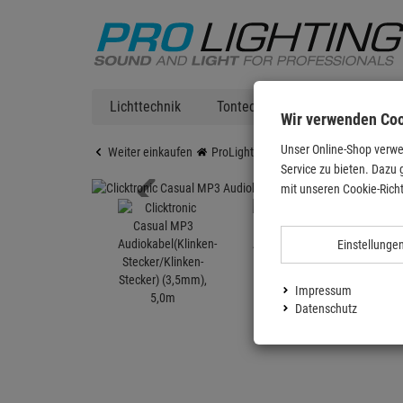
Lichttechnik
Tontechnik
DJ Equipment
Wir verwenden Co
Unser Online-Shop verwe
Weiter einkaufen
ProLighting
Zubehör
Kabel & St
Service zu bieten. Dazu 
mit unseren Cookie-Richt
Einstellunge
Impressum
Datenschutz