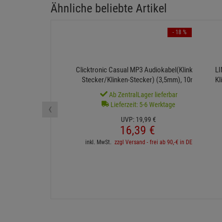
Ähnliche beliebte Artikel
- 18 %
Clicktronic Casual MP3 Audiokabel(Klinken-
LI
Stecker/Klinken-Stecker) (3,5mm), 10m
Kl
Ab ZentralLager lieferbar
‹
Lieferzeit: 5-6 Werktage
UVP:
19,
99
€
16,
39
€
inkl. MwSt.
zzgl Versand - frei ab 90,-€ in DE