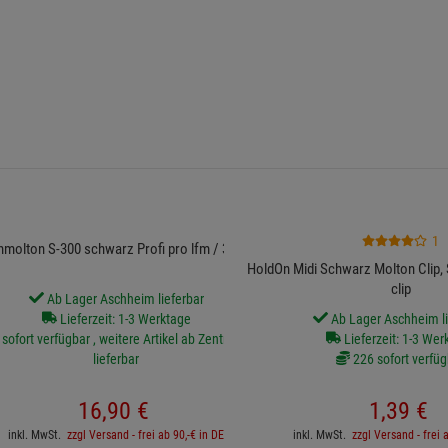
1
molton S-300 schwarz Profi pro lfm / 3 m breit
HoldOn Midi Schwarz Molton Clip, 
clip
Ab Lager Aschheim lieferbar
Lieferzeit: 1-3 Werktage
Ab Lager Aschheim li
sofort verfügbar , weitere Artikel ab Zentrallager
Lieferzeit: 1-3 Wer
lieferbar
226 sofort verfüg
16,
90
€
1,
39
€
inkl. MwSt.
zzgl Versand - frei ab 90,-€ in DE
inkl. MwSt.
zzgl Versand - frei 