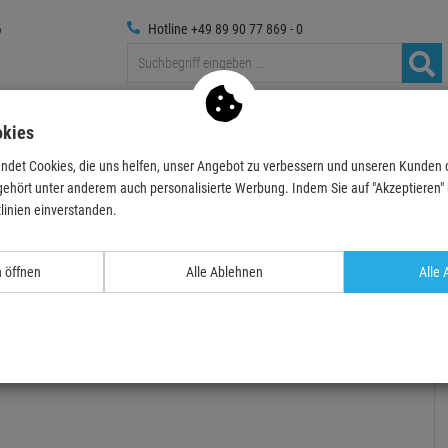
Hotline +49 89 90 77 869 - 0
Traversen
Foto
Medientechnik
Deko & Textilpfl
okies
ndet Cookies, die uns helfen, unser Angebot zu verbessern und unseren Kunden
ecker
Audiokabel
Klinke - Klinke
3,5mm Miniklinke
Clicktronic Casua
gehört unter anderem auch personalisierte Werbung. Indem Sie auf "Akzeptieren" kl
linien einverstanden.
- 48 %
TOPSELLER
n öffnen
Alle Ablehnen
Alle 