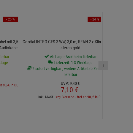
- 25 %
- 24 %
Cordial INTRO 
bel mit 3,5mm
Cordial INTRO CFS 3 WW, 3,0 m, REAN 2 x Klinke 3,5 mm
Audiokabel mit
stereo gold
ferbar
Ab Lager Aschheim lieferbar
›
ktage
Lieferzeit: 1-3 Werktage
2 sofort verfügbar , weitere Artikel ab Zentrallager
lieferbar
inkl. 
UVP:
9,
40
€
ab 90,-€ in DE
7,
10
€
inkl. MwSt.
zzgl Versand - frei ab 90,-€ in DE