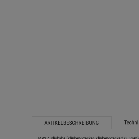
Techni
ARTIKELBESCHREIBUNG
MP3 Audiokabel(Klinken-Stecker/Klinken-Stecker) (3,5mm)